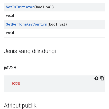
Set
Is
Initiator
(bool val)
void
Set
Perform
Key
Confirm
(bool val)
void
Jenis yang dilindungi
@228
@228
Atribut publik