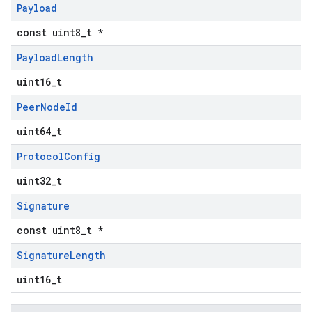
Payload
const uint8_t *
Payload
Length
uint16_t
Peer
Node
Id
uint64_t
Protocol
Config
uint32_t
Signature
const uint8_t *
Signature
Length
uint16_t