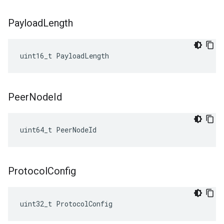
Payload
Length
uint16_t
PayloadLength
Peer
Node
Id
uint64_t PeerNodeId
Protocol
Config
uint32_t ProtocolConfig