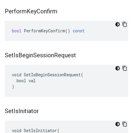
Perform
Key
Confirm
bool
PerformKeyConfirm
()
const
Set
Is
Begin
Session
Request
void SetIsBeginSessionRequest(

  bool val

)
Set
Is
Initiator
void SetIsInitiator(
