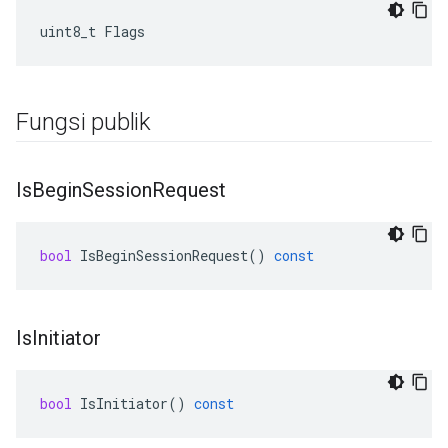
uint8_t Flags
Fungsi publik
Is
Begin
Session
Request
bool
IsBeginSessionRequest
()
const
Is
Initiator
bool
IsInitiator
()
const