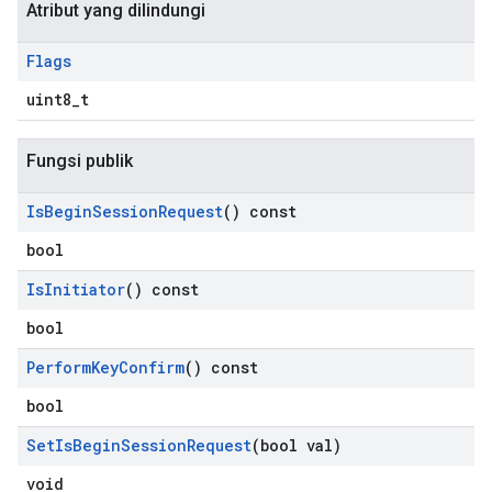
Atribut yang dilindungi
Flags
uint8_t
Fungsi publik
Is
Begin
Session
Request
() const
bool
Is
Initiator
() const
bool
Perform
Key
Confirm
() const
bool
Set
Is
Begin
Session
Request
(bool val)
void