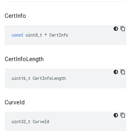
Cert
Info
const
uint8_t
*
CertInfo
Cert
Info
Length
uint16_t CertInfoLength
Curve
Id
uint32_t CurveId