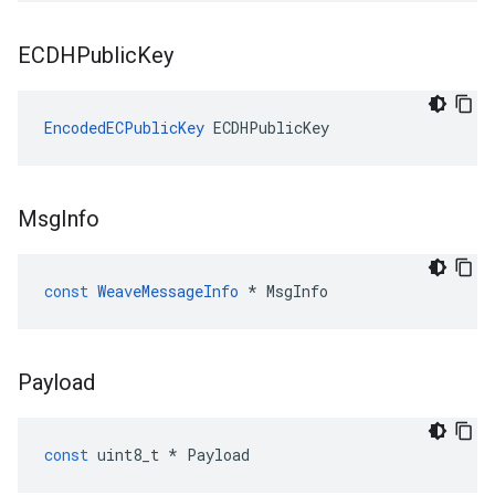
ECDHPublic
Key
EncodedECPublicKey
 ECDHPublicKey
Msg
Info
const
WeaveMessageInfo
*
MsgInfo
Payload
const
uint8_t
*
Payload