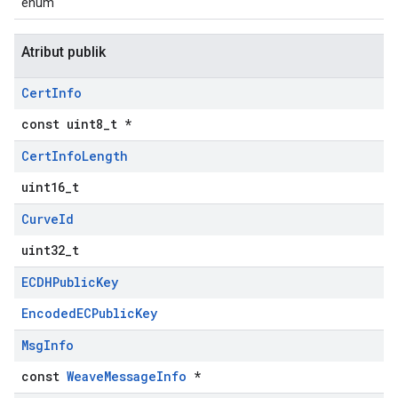
enum
Atribut publik
Cert
Info
const uint8_t *
Cert
Info
Length
uint16_t
Curve
Id
uint32_t
ECDHPublic
Key
EncodedECPublicKey
Msg
Info
const
WeaveMessageInfo
*