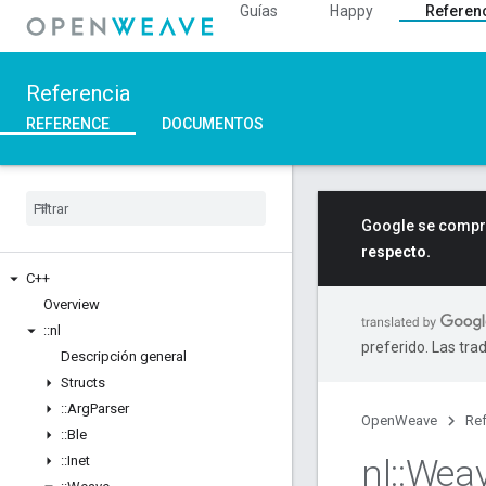
Guías
Happy
Referen
Referencia
REFERENCE
DOCUMENTOS
Google se compro
respecto.
C++
Overview
::
nl
preferido. Las tra
Descripción general
Structs
::
Arg
Parser
OpenWeave
Ref
::
Ble
nl
::
Wea
::
Inet