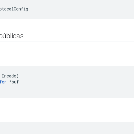
otocolConfig
públicas
 Encode(

fer
 *buf
