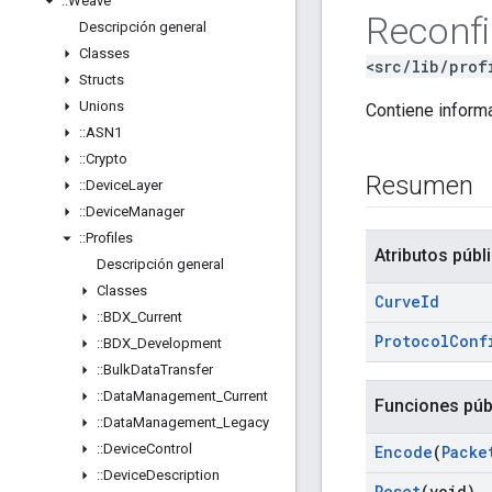
::
Weave
Reconfi
Descripción general
Classes
<src/lib/prof
Structs
Unions
Contiene inform
::
ASN1
::
Crypto
Resumen
::
Device
Layer
::
Device
Manager
::
Profiles
Atributos públ
Descripción general
Classes
Curve
Id
::
BDX
_
Current
Protocol
Conf
::
BDX
_
Development
::
Bulk
Data
Transfer
::
Data
Management
_
Current
Funciones púb
::
Data
Management
_
Legacy
::
Device
Control
Encode
(
Packe
::
Device
Description
Reset
(void)