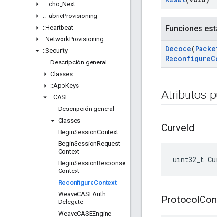
::
Echo
_
Next
::
Fabric
Provisioning
::
Heartbeat
Funciones est
::
Network
Provisioning
Decode
(
Packe
::
Security
Reconfigure
C
Descripción general
Classes
::
App
Keys
Atributos p
::
CASE
Descripción general
Classes
Curve
Id
Begin
Session
Context
Begin
Session
Request
Context
uint32_t Cu
Begin
Session
Response
Context
Reconfigure
Context
Weave
CASEAuth
Protocol
Con
Delegate
Weave
CASEEngine