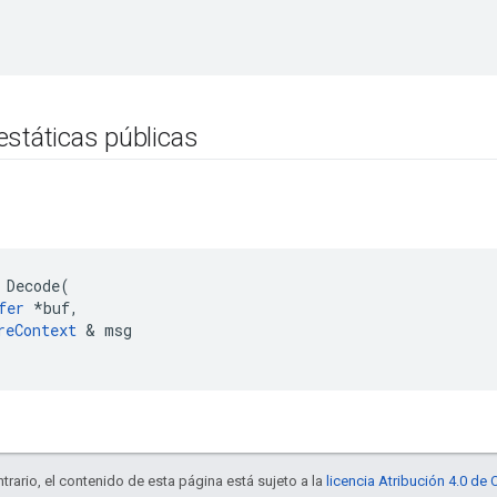
estáticas públicas
 Decode(

fer
 *buf,

reContext
 & msg

trario, el contenido de esta página está sujeto a la
licencia Atribución 4.0 d