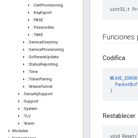
::
Cert
Provisioning
uint32_t Pr
::
Key
Export
::
PASE
::
Passcodes
::
TAKE
Funciones 
::
Service
Directory
::
Service
Provisioning
Codifica
::
Software
Update
::
Status
Reporting
::
Time
WEAVE_ERROR
::
Token
Pairing
PacketBuf
::
Weave
Tunnel
)
::
Security
Support
::
Support
::
System
Restablecer
::
TLV
::
Warm
Modules
void Reset(
