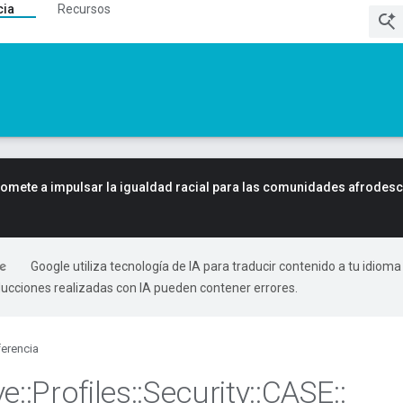
cia
Recursos
mete a impulsar la igualdad racial para las comunidades afrodes
Google utiliza tecnología de IA para traducir contenido a tu idioma
ducciones realizadas con IA pueden contener errores.
erencia
ve
::
Profiles
::
Security
::
CASE
::