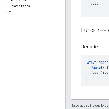
Namespaces
  void

Related Pages
)
Java
Funciones 
Decode
WEAVE_ERROR
PacketBuf
Reconfigu
)
Salvo que se indique lo con