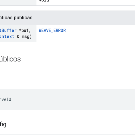
áticas públicas
t
Buffer
*buf
,
WEAVE_ERROR
ontext
& msg)
úblicos
rveId
fig