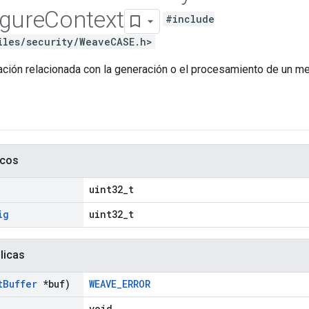
gure
Context
#include
iles/security/WeaveCASE.h>
ación relacionada con la generación o el procesamiento de un m
icos
uint32_t
ig
uint32_t
licas
t
Buffer
*buf)
WEAVE_ERROR
void