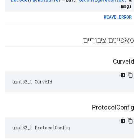
msg)
WEAVE_ERROR
מאפיינים ציבוריים
Curve
Id
uint32_t CurveId
Protocol
Config
uint32_t ProtocolConfig