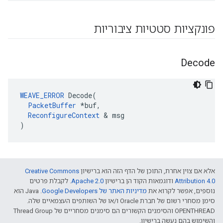
פונקציות סטטיות ציבוריות
Decode
WEAVE_ERROR
 Decode(

PacketBuffer
 *buf,

ReconfigureContext
 & msg

)
אלא אם צוין אחרת, התוכן של הדף הזה הוא ברישיון
Creative Commons
Attribution 4.0‏
ודוגמאות הקוד הן ברישיון
Apache 2.0‏
. לקבלת פרטים
נוספים, אפשר לקרוא את
מדיניות האתר של Google Developers‏
.‏ Java הוא
סימן מסחרי רשום של חברת Oracle ו/או של השותפים העצמאיים שלה.
‫OPENTHREAD והסימנים הקשורים הם סימנים מסחריים של Thread Group
והשימוש בהם נעשה ברישיון.