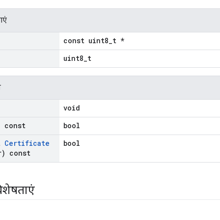
ाएं
const uint8_t *
uint8_t
न
void
) const
bool
t
Certificate
bool
) const
िशेषताएं