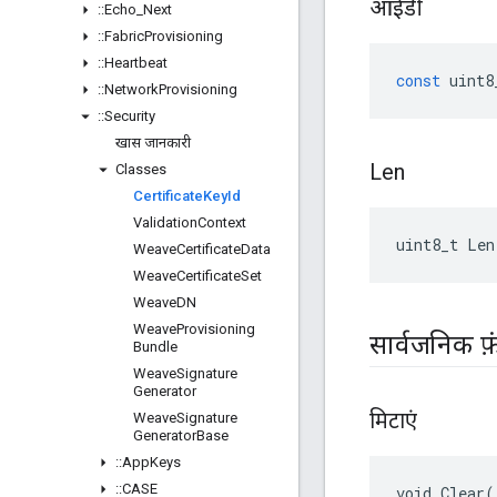
आईडी
::
Echo
_
Next
::
Fabric
Provisioning
::
Heartbeat
const
uint8
::
Network
Provisioning
::
Security
खास जानकारी
Len
Classes
Certificate
Key
Id
Validation
Context
uint8_t Len
Weave
Certificate
Data
Weave
Certificate
Set
Weave
DN
Weave
Provisioning
सार्वजनिक फ़
Bundle
Weave
Signature
Generator
मिटाएं
Weave
Signature
Generator
Base
::
App
Keys
::
CASE
void Clear(
