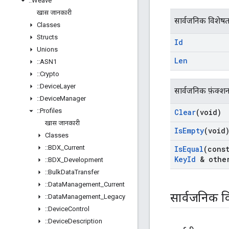
::
Weave
खास जानकारी
सार्वजनिक विशेषत
Classes
Structs
Id
Unions
Len
::
ASN1
::
Crypto
::
Device
Layer
सार्वजनिक फ़ंक्श
::
Device
Manager
::
Profiles
Clear
(void)
खास जानकारी
Is
Empty
(void
Classes
::
BDX
_
Current
Is
Equal
(cons
Key
Id
& other
::
BDX
_
Development
::
Bulk
Data
Transfer
::
Data
Management
_
Current
सार्वजनिक व
::
Data
Management
_
Legacy
::
Device
Control
::
Device
Description