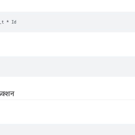
_t
*
Id
ंक्शन