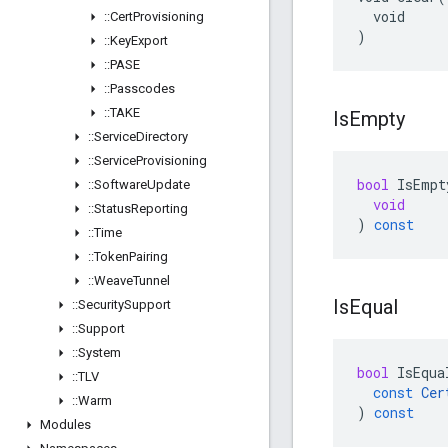
  void

::
Cert
Provisioning
)
::
Key
Export
::
PASE
::
Passcodes
::
TAKE
Is
Empty
::
Service
Directory
::
Service
Provisioning
bool
IsEmpt
::
Software
Update
void
::
Status
Reporting
)
const
::
Time
::
Token
Pairing
::
Weave
Tunnel
Is
Equal
::
Security
Support
::
Support
::
System
bool
IsEqua
::
TLV
const
Cer
::
Warm
)
const
Modules