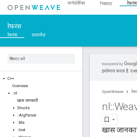
मार्गदर्शिका
Happy
रेफ़रंस
रेफ़रंस
रेफ़रंस
दस्तावेज़
इस्तेमाल करता है. एआई 
C++
Overview
OpenWeave
रेफ़
::
nl
खास जानकारी
nl
::
Wea
Structs
::
Arg
Parser
::
Ble
खास जानका
::
Inet