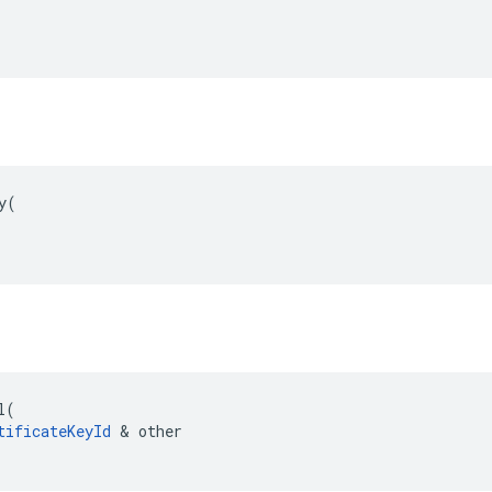
y
(
l
(
tificateKeyId
&
other