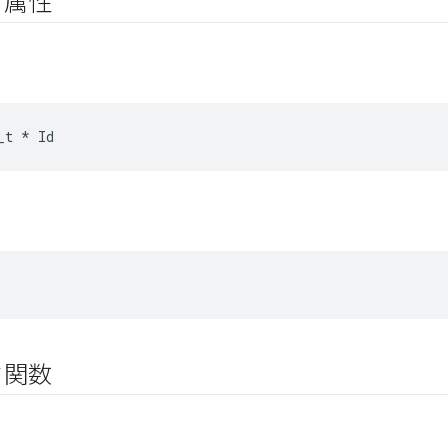
ク属性
_t
*
Id
ク関数