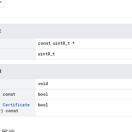
性
const uint8_t *
uint8_t
数
void
) const
bool
t
Certificate
bool
) const