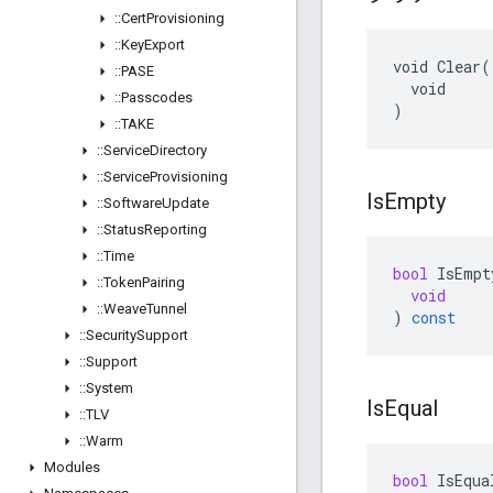
::
Cert
Provisioning
::
Key
Export
void Clear(

::
PASE
  void

::
Passcodes
)
::
TAKE
::
Service
Directory
::
Service
Provisioning
Is
Empty
::
Software
Update
::
Status
Reporting
::
Time
bool
IsEmpt
::
Token
Pairing
void
::
Weave
Tunnel
)
const
::
Security
Support
::
Support
::
System
Is
Equal
::
TLV
::
Warm
Modules
bool
IsEqua