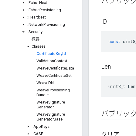
パブリッ
::
Echo
_
Next
::
Fabric
Provisioning
::
Heartbeat
ID
::
Network
Provisioning
::
Security
概要
const
uint8
Classes
Certificate
Key
Id
Validation
Context
Len
Weave
Certificate
Data
Weave
Certificate
Set
Weave
DN
uint8_t Len
Weave
Provisioning
Bundle
Weave
Signature
Generator
パブリッ
Weave
Signature
Generator
Base
::
App
Keys
クリア
::
CASE