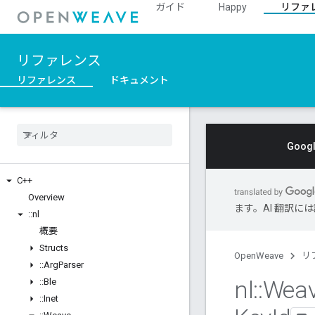
ガイド
Happy
リファ
リファレンス
リファレンス
ドキュメント
Goo
C++
Overview
ます。AI 翻訳
::
nl
概要
Structs
OpenWeave
リ
::
Arg
Parser
nl
::
Wea
::
Ble
::
Inet