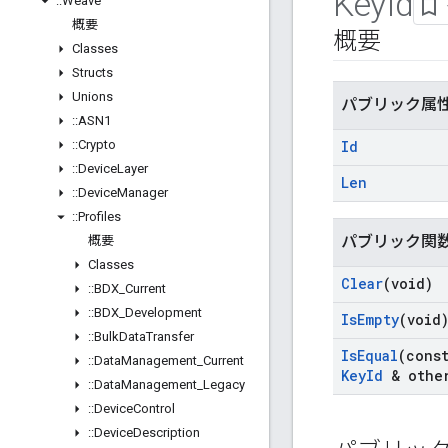
Key
Id
::
Weave
概要
概要
Classes
Structs
Unions
パブリック属
::
ASN1
::
Crypto
Id
::
Device
Layer
Len
::
Device
Manager
::
Profiles
パブリック関
概要
Classes
Clear
(void)
::
BDX
_
Current
::
BDX
_
Development
Is
Empty
(void
::
Bulk
Data
Transfer
Is
Equal
(cons
::
Data
Management
_
Current
Key
Id
& other
::
Data
Management
_
Legacy
::
Device
Control
::
Device
Description