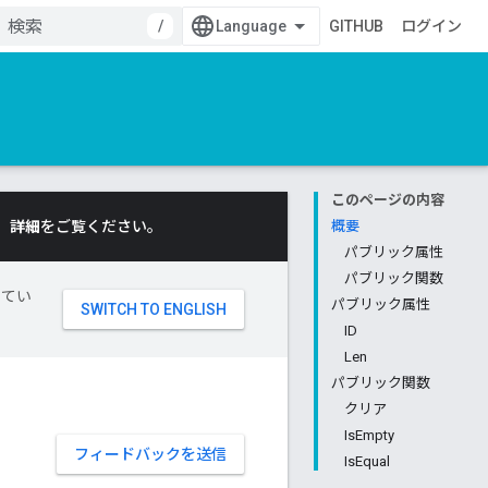
/
GITHUB
ログイン
このページの内容
。
詳細
をご覧ください。
概要
パブリック属性
パブリック関数
してい
パブリック属性
ID
Len
パブリック関数
クリア
IsEmpty
フィードバックを送信
IsEqual