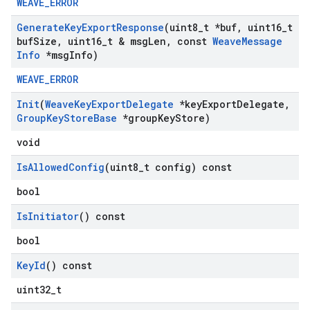
WEAVE_ERROR
Generate
Key
Export
Response
(uint8
_
t *buf
,
uint16
_
t
buf
Size
,
uint16
_
t & msg
Len
,
const
Weave
Message
Info
*msg
Info)
WEAVE_ERROR
Init
(
Weave
Key
Export
Delegate
*key
Export
Delegate
,
Group
Key
Store
Base
*group
Key
Store)
void
Is
Allowed
Config
(uint8
_
t config) const
bool
Is
Initiator
() const
bool
Key
Id
() const
uint32_t