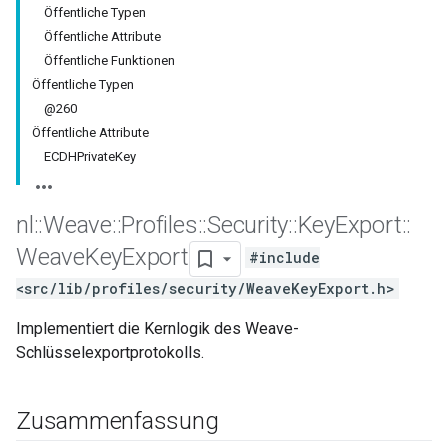
Öffentliche Typen
Öffentliche Attribute
Öffentliche Funktionen
Öffentliche Typen
@260
Öffentliche Attribute
ECDHPrivateKey
nl
::
Weave
::
Profiles
::
Security
::
Key
Export
::
Weave
Key
Export
#include
<src/lib/profiles/security/WeaveKeyExport.h>
Implementiert die Kernlogik des Weave-
Schlüsselexportprotokolls.
Zusammenfassung