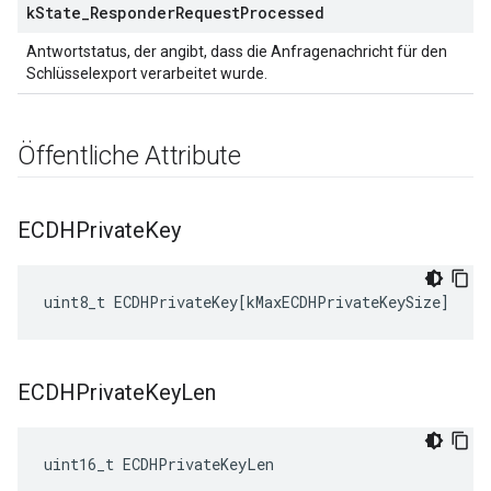
k
State
_
Responder
Request
Processed
Antwortstatus, der angibt, dass die Anfragenachricht für den
Schlüsselexport verarbeitet wurde.
Öffentliche Attribute
ECDHPrivate
Key
uint8_t
ECDHPrivateKey
[
kMaxECDHPrivateKeySize
]
ECDHPrivate
Key
Len
uint16_t ECDHPrivateKeyLen