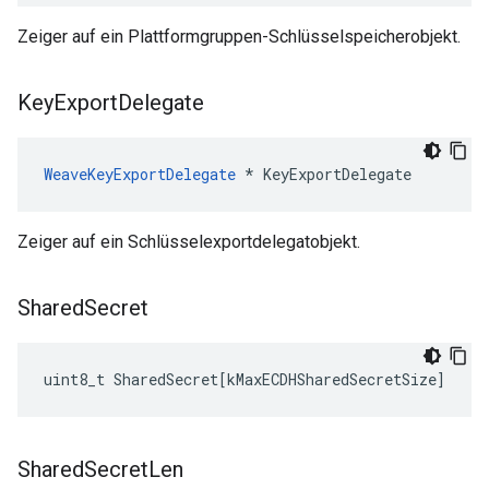
Zeiger auf ein Plattformgruppen-Schlüsselspeicherobjekt.
Key
Export
Delegate
WeaveKeyExportDelegate
 * KeyExportDelegate
Zeiger auf ein Schlüsselexportdelegatobjekt.
Shared
Secret
uint8_t
SharedSecret
[
kMaxECDHSharedSecretSize
]
Shared
Secret
Len