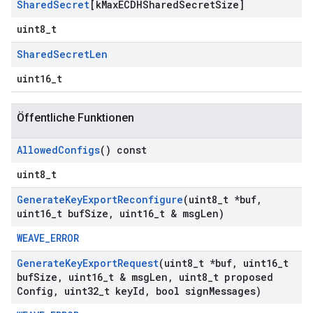
Shared
Secret
[k
Max
ECDHShared
Secret
Size]
uint8_t
Shared
Secret
Len
uint16_t
Öffentliche Funktionen
Allowed
Configs
() const
uint8_t
Generate
Key
Export
Reconfigure
(uint8
_
t *buf
,
uint16
_
t buf
Size
,
uint16
_
t & msg
Len)
WEAVE_ERROR
Generate
Key
Export
Request
(uint8
_
t *buf
,
uint16
_
t
buf
Size
,
uint16
_
t & msg
Len
,
uint8
_
t proposed
Config
,
uint32
_
t key
Id
,
bool sign
Messages)