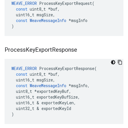
WEAVE_ERROR
ProcessKeyExportRequest
(
const
uint8_t
*
buf
,
uint16_t
msgSize
,
const
WeaveMessageInfo
*
msgInfo
)
Process
Key
Export
Response
WEAVE_ERROR
ProcessKeyExportResponse
(
const
uint8_t
*
buf
,
uint16_t
msgSize
,
const
WeaveMessageInfo
*
msgInfo
,
uint8_t
*
exportedKeyBuf
,
uint16_t
exportedKeyBufSize
,
uint16_t
&
exportedKeyLen
,
uint32_t
&
exportedKeyId
)