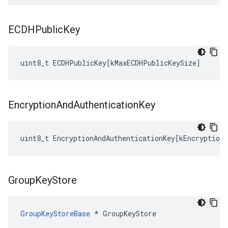
ECDHPublic
Key
uint8_t
ECDHPublicKey
[
kMaxECDHPublicKeySize
]
Encryption
And
Authentication
Key
uint8_t
EncryptionAndAuthenticationKey
[
kEncryptionA
Group
Key
Store
GroupKeyStoreBase
 * GroupKeyStore