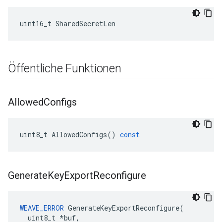
uint16_t SharedSecretLen
Öffentliche Funktionen
Allowed
Configs
uint8_t
AllowedConfigs
()
const
Generate
Key
Export
Reconfigure
WEAVE_ERROR
 GenerateKeyExportReconfigure(

  uint8_t *buf,
