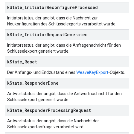
k
State
_
Initiator
Reconfigure
Processed
Initiatorstatus, der angibt, dass die Nachricht zur
Neukonfiguration des Schlüsselexports verarbeitet wurde.
k
State
_
Initiator
Request
Generated
Initiatorstatus, der angibt, dass die Anfragenachricht für den
Schlüsselexport generiert wurde.
k
State
_
Reset
Der Anfangs- und Endzustand eines
WeaveKeyExport
-Objekts.
k
State
_
Responder
Done
Antwortstatus, der angibt, dass die Antwortnachricht für den
Schlüsselexport generiert wurde.
k
State
_
Responder
Processing
Request
Antwortstatus, der angibt, dass die Nachricht der
Schlüsselexportanfrage verarbeitet wird.