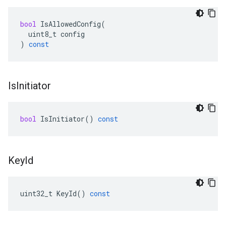
bool
IsAllowedConfig
(
uint8_t
config
)
const
Is
Initiator
bool
IsInitiator
()
const
Key
Id
uint32_t
KeyId
()
const