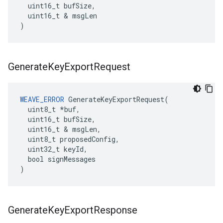
  uint16_t bufSize,

  uint16_t & msgLen

)
Generate
Key
Export
Request
WEAVE_ERROR
 GenerateKeyExportRequest(

  uint8_t *buf,

  uint16_t bufSize,

  uint16_t & msgLen,

  uint8_t proposedConfig,

  uint32_t keyId,

  bool signMessages

)
Generate
Key
Export
Response