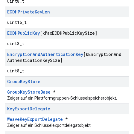
uint8_t
ECDHPrivate
Key
Len
uint16_t
ECDHPublic
Key
[k
Max
ECDHPublic
Key
Size]
uint8_t
Encryption
And
Authentication
Key
[k
Encryption
And
Authentication
Key
Size]
uint8_t
Group
Key
Store
GroupKeyStoreBase
*
Zeiger auf ein Plattformgruppen-Schlüsselspeicherobjekt.
Key
Export
Delegate
WeaveKeyExportDelegate
*
Zeiger auf ein Schlüsselexportdelegatobjekt.