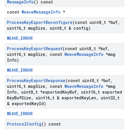
Message
Info
() const
const
WeaveMessageInfo
*
Process
Key
Export
Reconfigure
(const uint8
_
t *buf
,
uint16
_
t msg
Size
,
uint8
_
t & config)
WEAVE_ERROR
Process
Key
Export
Request
(const uint8
_
t *buf
,
uint16
_
t msg
Size
,
const
Weave
Message
Info
*msg
Info)
WEAVE_ERROR
Process
Key
Export
Response
(const uint8
_
t *buf
,
uint16
_
t msg
Size
,
const
Weave
Message
Info
*msg
Info
,
uint8
_
t *exported
Key
Buf
,
uint16
_
t exported
Key
Buf
Size
,
uint16
_
t & exported
Key
Len
,
uint32
_
t
& exported
Key
Id)
WEAVE_ERROR
Protocol
Config
() const