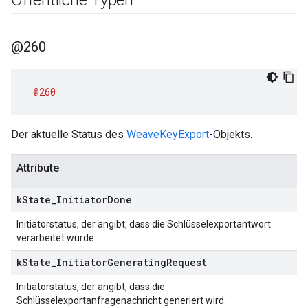
Öffentliche Typen
@260
@260
Der aktuelle Status des
WeaveKeyExport
-Objekts.
Attribute
k
State
_
Initiator
Done
Initiatorstatus, der angibt, dass die Schlüsselexportantwort
verarbeitet wurde.
k
State
_
Initiator
Generating
Request
Initiatorstatus, der angibt, dass die
Schlüsselexportanfragenachricht generiert wird.