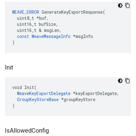
WEAVE_ERROR
GenerateKeyExportResponse
(
uint8_t
*
buf
,
uint16_t
bufSize
,
uint16_t
&
msgLen
,
const
WeaveMessageInfo
*
msgInfo
)
Init
void Init(

WeaveKeyExportDelegate
 *keyExportDelegate,

GroupKeyStoreBase
 *groupKeyStore

)
Is
Allowed
Config