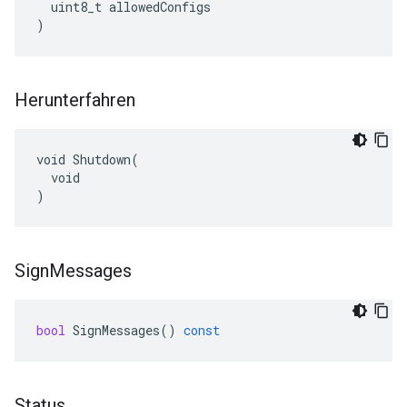
  uint8_t allowedConfigs

)
Herunterfahren
void Shutdown(

  void

)
Sign
Messages
bool
SignMessages
()
const
Status