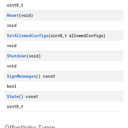
uint8_t
Reset
(void)
void
Set
Allowed
Configs
(uint8
_
t allowed
Configs)
void
Shutdown
(void)
void
Sign
Messages
() const
bool
State
() const
uint8_t