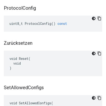
Protocol
Config
uint8_t
ProtocolConfig
()
const
Zurücksetzen
void Reset(

  void

)
Set
Allowed
Configs
void SetAllowedConfigs(
