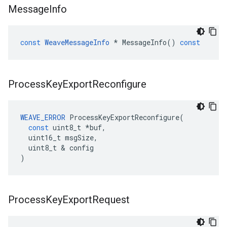
Message
Info
const
WeaveMessageInfo
*
MessageInfo
()
const
Process
Key
Export
Reconfigure
WEAVE_ERROR
ProcessKeyExportReconfigure
(
const
uint8_t
*
buf
,
uint16_t
msgSize
,
uint8_t
&
config
)
Process
Key
Export
Request