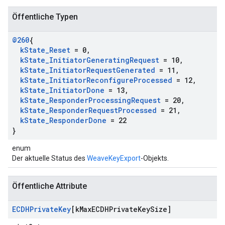
Öffentliche Typen
@260
{
k
State
_
Reset
= 0
,
k
State
_
Initiator
Generating
Request
= 10
,
k
State
_
Initiator
Request
Generated
= 11
,
k
State
_
Initiator
Reconfigure
Processed
= 12
,
k
State
_
Initiator
Done
= 13
,
k
State
_
Responder
Processing
Request
= 20
,
k
State
_
Responder
Request
Processed
= 21
,
k
State
_
Responder
Done
= 22
}
enum
Der aktuelle Status des
WeaveKeyExport
-Objekts.
Öffentliche Attribute
ECDHPrivate
Key
[k
Max
ECDHPrivate
Key
Size]