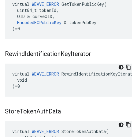
virtual 
WEAVE_ERROR
 GetTokenPublicKey(

  uint64_t tokenId,

  OID & curveOID,

EncodedECPublicKey
 & tokenPubKey

)=0
Rewind
Identification
Key
Iterator
virtual 
WEAVE_ERROR
 RewindIdentificationKeyIterator
  void

)=0
Store
Token
Auth
Data
virtual
WEAVE_ERROR
StoreTokenAuthData
(