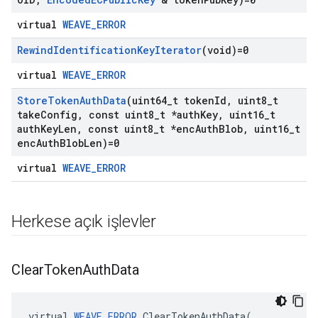
virtual
WEAVE_ERROR
Rewind
Identification
Key
Iterator
(void)=0
virtual
WEAVE_ERROR
Store
Token
Auth
Data
(uint64
_
t token
Id
,
uint8
_
t
take
Config
,
const uint8
_
t *auth
Key
,
uint16
_
t
auth
Key
Len
,
const uint8
_
t *enc
Auth
Blob
,
uint16
_
t
enc
Auth
Blob
Len)=0
virtual
WEAVE_ERROR
Herkese açık işlevler
Clear
Token
Auth
Data
virtual 
WEAVE_ERROR
 ClearTokenAuthData(
