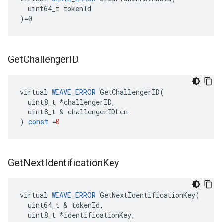
  uint64_t tokenId

)=0
Get
Challenger
ID
virtual
WEAVE_ERROR
GetChallengerID
(
uint8_t
*
challengerID
,
uint8_t
&
challengerIDLen
)
const
=
0
Get
Next
Identification
Key
virtual 
WEAVE_ERROR
 GetNextIdentificationKey(

  uint64_t & tokenId,

  uint8_t *identificationKey,
