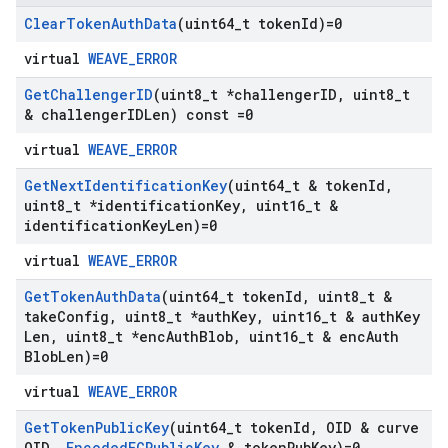
Clear
Token
Auth
Data
(uint64
_
t token
Id)=0
virtual
WEAVE_ERROR
Get
Challenger
ID
(uint8
_
t *challenger
ID
,
uint8
_
t
& challenger
IDLen) const =0
virtual
WEAVE_ERROR
Get
Next
Identification
Key
(uint64
_
t & token
Id
,
uint8
_
t *identification
Key
,
uint16
_
t &
identification
Key
Len)=0
virtual
WEAVE_ERROR
Get
Token
Auth
Data
(uint64
_
t token
Id
,
uint8
_
t &
take
Config
,
uint8
_
t *auth
Key
,
uint16
_
t & auth
Key
Len
,
uint8
_
t *enc
Auth
Blob
,
uint16
_
t & enc
Auth
Blob
Len)=0
virtual
WEAVE_ERROR
Get
Token
Public
Key
(uint64
_
t token
Id
,
OID & curve
OID
,
Encoded
ECPublic
Key
& token
Pub
Key)=0