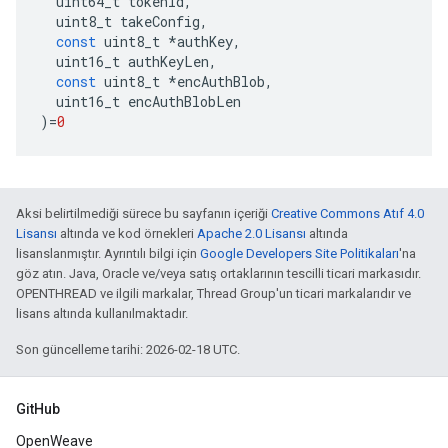
uint64_t
tokenId
,
uint8_t
takeConfig
,
const
uint8_t
*
authKey
,
uint16_t
authKeyLen
,
const
uint8_t
*
encAuthBlob
,
uint16_t
encAuthBlobLen
)
=
0
Aksi belirtilmediği sürece bu sayfanın içeriği
Creative Commons Atıf 4.0
Lisansı
altında ve kod örnekleri
Apache 2.0 Lisansı
altında
lisanslanmıştır. Ayrıntılı bilgi için
Google Developers Site Politikaları
'na
göz atın. Java, Oracle ve/veya satış ortaklarının tescilli ticari markasıdır.
OPENTHREAD ve ilgili markalar, Thread Group'un ticari markalarıdır ve
lisans altında kullanılmaktadır.
Son güncelleme tarihi: 2026-02-18 UTC.
GitHub
OpenWeave