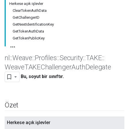
Herkese açık işlevler
ClearTokenAuthData
GetChallengerID
GetNextIdentificationKey
GetTokenAuthData
GetTokenPublicKey
nl
::
Weave
::
Profiles
::
Security
::
TAKE
::
Weave
TAKEChallenger
Auth
Delegate
Bu, soyut bir sınıftır.
Özet
Herkese açık işlevler