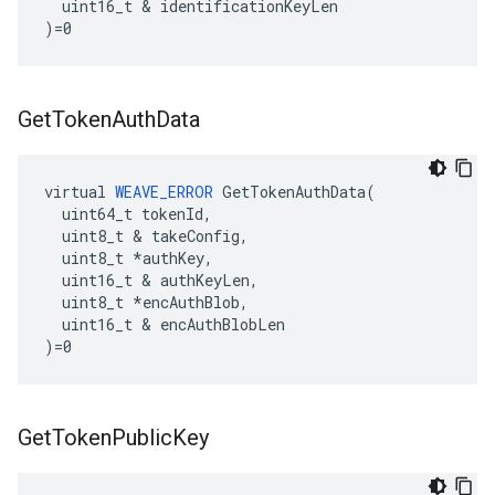
  uint16_t & identificationKeyLen

)=0
Get
Token
Auth
Data
virtual 
WEAVE_ERROR
 GetTokenAuthData(

  uint64_t tokenId,

  uint8_t & takeConfig,

  uint8_t *authKey,

  uint16_t & authKeyLen,

  uint8_t *encAuthBlob,

  uint16_t & encAuthBlobLen

)=0
Get
Token
Public
Key