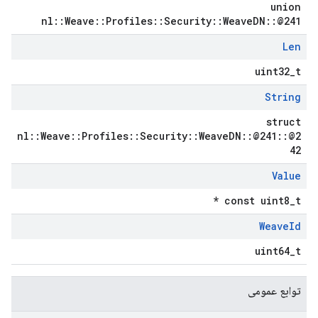
union
nl::Weave::Profiles::Security::WeaveDN::@241
Len
uint32_t
String
struct
nl::Weave::Profiles::Security::WeaveDN::@241::@2
42
Value
const uint8_t *
Weave
Id
uint64_t
توابع عمومی