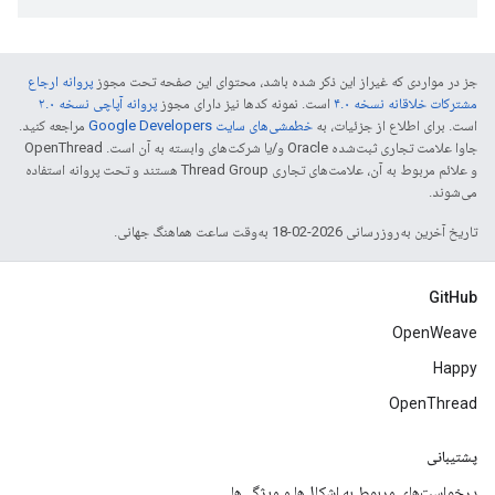
جز در مواردی که غیراز این ذکر شده باشد، محتوای این صفحه تحت مجوز
پروانه ارجاع
مشترکات خلاقانه نسخه ۴.۰
است. نمونه کدها نیز دارای مجوز
پروانه آپاچی نسخه ۲.۰
است. برای اطلاع از جزئیات، به
خطمشی‌های سایت Google Developers‏
مراجعه کنید.
جاوا علامت تجاری ثبت‌شده Oracle و/یا شرکت‌های وابسته به آن است. ‫OpenThread
و علائم مربوط به آن، علامت‌های تجاری Thread Group هستند و تحت پروانه استفاده
می‌شوند.
تاریخ آخرین به‌روزرسانی 2026-02-18 به‌وقت ساعت هماهنگ جهانی.
GitHub
OpenWeave
Happy
OpenThread
پشتیبانی
درخواست‌های مربوط به اشکال‌ها و ویژگی‌ها