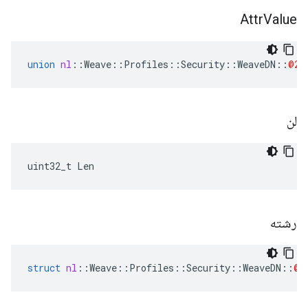
Attr
Value
union
nl
::
Weave
::
Profiles
::
Security
::
WeaveDN
::
@24
لن
uint32_t Len
رشته
struct
nl
::
Weave
::
Profiles
::
Security
::
WeaveDN
::
@2