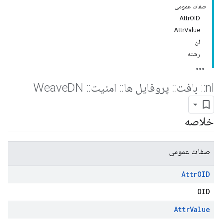
صفات عمومی
AttrOID
AttrValue
لن
رشته
nl
::
بافت
::
پروفایل ها
::
امنیت
::
Weave
DN
خلاصه
صفات عمومی
Attr
OID
OID
Attr
Value