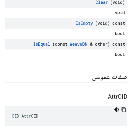
Clear
(void)
void
Is
Empty
(void) const
bool
Is
Equal
(const
Weave
DN
& other) const
bool
صفات عمومی
Attr
OID
OID AttrOID