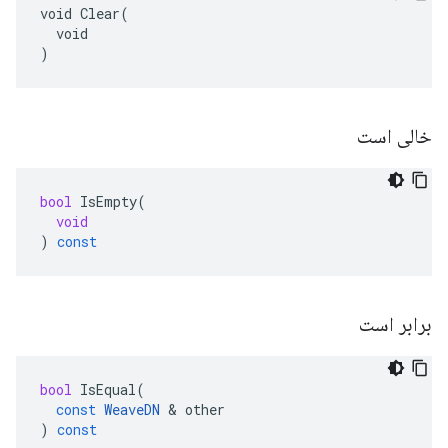
void Clear(

  void

)
خالی است
bool
IsEmpty
(
void
)
const
برابر است
bool
IsEqual
(
const
WeaveDN
&
other
)
const