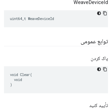
Weave
Device
Id
uint64_t WeaveDeviceId
توابع عمومی
پاک کردن
void Clear(

  void

)
تأیید کنید