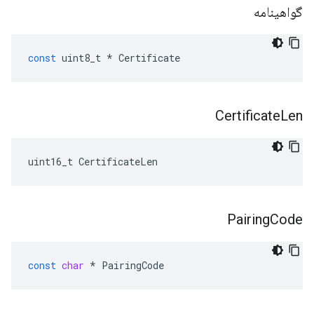
گواهینامه
const
uint8_t
*
Certificate
Certificate
Len
uint16_t CertificateLen
Pairing
Code
const
char
*
PairingCode