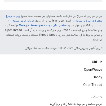
جز در مواردی که غیراز این ذکر شده باشد، محتوای این صفحه تحت مجوز
پروانه ارجاع
مشترکات خلاقانه نسخه ۴.۰
است. نمونه کدها نیز دارای مجوز
پروانه آپاچی نسخه ۲.۰
است. برای اطلاع از جزئیات، به
خطمشی‌های سایت Google Developers‏
مراجعه کنید.
جاوا علامت تجاری ثبت‌شده Oracle و/یا شرکت‌های وابسته به آن است. ‫OpenThread
و علائم مربوط به آن، علامت‌های تجاری Thread Group هستند و تحت پروانه استفاده
می‌شوند.
تاریخ آخرین به‌روزرسانی 2026-02-18 به‌وقت ساعت هماهنگ جهانی.
GitHub
OpenWeave
Happy
OpenThread
پشتیبانی
درخواست‌های مربوط به اشکال‌ها و ویژگی‌ها