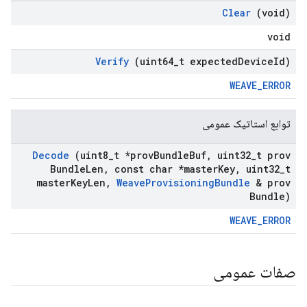
Clear
(void)
void
Verify
(uint64
_
t expected
Device
Id)
WEAVE_ERROR
توابع استاتیک عمومی
Decode
(uint8
_
t *prov
Bundle
Buf
,
uint32
_
t prov
Bundle
Len
,
const char *master
Key
,
uint32
_
t
master
Key
Len
,
Weave
Provisioning
Bundle
& prov
Bundle)
WEAVE_ERROR
صفات عمومی