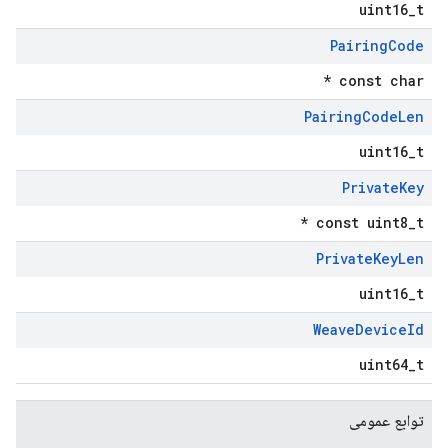
uint16_t
Pairing
Code
const char *
Pairing
Code
Len
uint16_t
Private
Key
const uint8_t *
Private
Key
Len
uint16_t
Weave
Device
Id
uint64_t
توابع عمومی