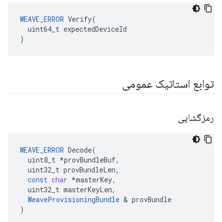
WEAVE_ERROR
 Verify(

  uint64_t expectedDeviceId

)
توابع استاتیک عمومی
رمزگشایی
WEAVE_ERROR
Decode
(
uint8_t
*
provBundleBuf
,
uint32_t
provBundleLen
,
const
char
*
masterKey
,
uint32_t
masterKeyLen
,
WeaveProvisioningBundle
&
provBundle
)