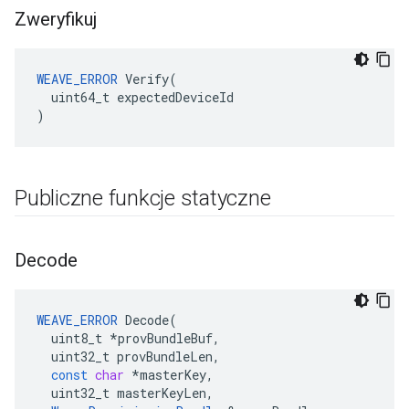
Zweryfikuj
WEAVE_ERROR
 Verify(

  uint64_t expectedDeviceId

)
Publiczne funkcje statyczne
Decode
WEAVE_ERROR
Decode
(
uint8_t
*
provBundleBuf
,
uint32_t
provBundleLen
,
const
char
*
masterKey
,
uint32_t
masterKeyLen
,