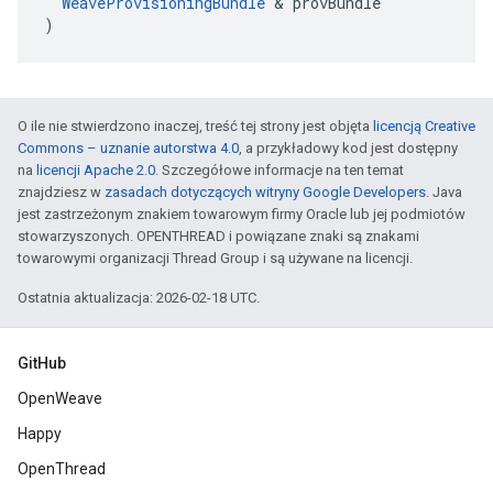
WeaveProvisioningBundle
&
provBundle
)
O ile nie stwierdzono inaczej, treść tej strony jest objęta
licencją Creative
Commons – uznanie autorstwa 4.0
, a przykładowy kod jest dostępny
na
licencji Apache 2.0
. Szczegółowe informacje na ten temat
znajdziesz w
zasadach dotyczących witryny Google Developers
. Java
jest zastrzeżonym znakiem towarowym firmy Oracle lub jej podmiotów
stowarzyszonych. OPENTHREAD i powiązane znaki są znakami
towarowymi organizacji Thread Group i są używane na licencji.
Ostatnia aktualizacja: 2026-02-18 UTC.
GitHub
OpenWeave
Happy
OpenThread