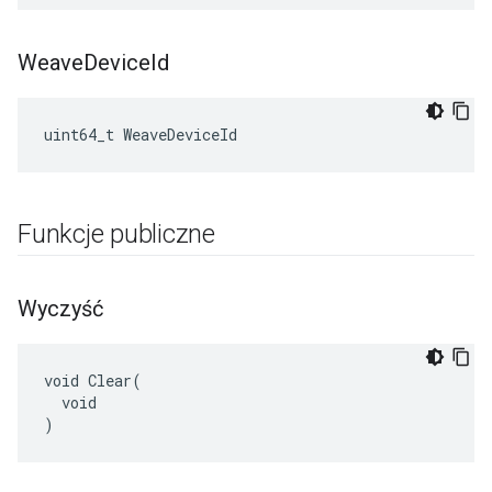
Weave
Device
Id
uint64_t WeaveDeviceId
Funkcje publiczne
Wyczyść
void Clear(

  void

)