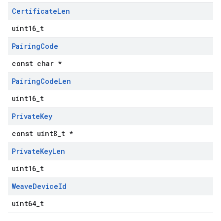
Certificate
Len
uint16_t
Pairing
Code
const char *
Pairing
Code
Len
uint16_t
Private
Key
const uint8_t *
Private
Key
Len
uint16_t
Weave
Device
Id
uint64_t