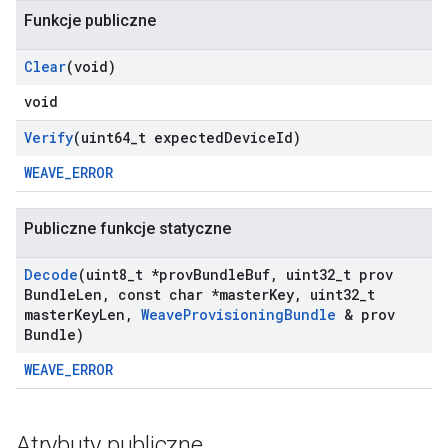
Funkcje publiczne
Clear
(void)
void
Verify
(uint64
_
t expected
Device
Id)
WEAVE_ERROR
Publiczne funkcje statyczne
Decode
(uint8
_
t *prov
Bundle
Buf
,
uint32
_
t prov
Bundle
Len
,
const char *master
Key
,
uint32
_
t
master
Key
Len
,
Weave
Provisioning
Bundle
& prov
Bundle)
WEAVE_ERROR
Atrybuty publiczne