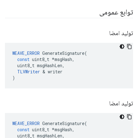
توابع عمومی
تولید امضا
WEAVE_ERROR
GenerateSignature
(
const
uint8_t
*
msgHash
,
uint8_t
msgHashLen
,
TLVWriter
&
writer
)
تولید امضا
WEAVE_ERROR
GenerateSignature
(
const
uint8_t
*
msgHash
,
uint8_t
msgHashLen
,