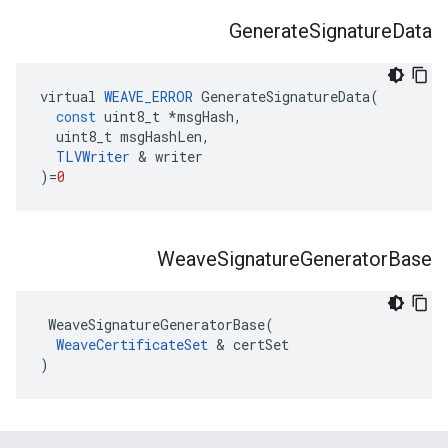
Generate
Signature
Data
virtual
WEAVE_ERROR
GenerateSignatureData
(
const
uint8_t
*
msgHash
,
uint8_t
msgHashLen
,
TLVWriter
&
writer
)
=
0
Weave
Signature
Generator
Base
 WeaveSignatureGeneratorBase(

WeaveCertificateSet
 & certSet

)