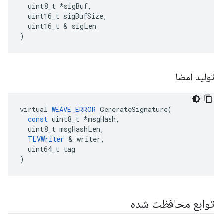
uint8_t
*
sigBuf
,
uint16_t
sigBufSize
,
uint16_t
&
sigLen
)
تولید امضا
virtual
WEAVE_ERROR
GenerateSignature
(
const
uint8_t
*
msgHash
,
uint8_t
msgHashLen
,
TLVWriter
&
writer
,
uint64_t
tag
)
توابع محافظت شده