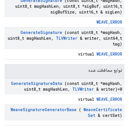
Generate
Signature
(const uint8
_
t *msg
Hash
,
uint8
_
t msg
Hash
Len
,
uint8
_
t *sig
Buf
,
uint16
_
t
sig
Buf
Size
,
uint16
_
t & sig
Len)
WEAVE_ERROR
Generate
Signature
(const uint8
_
t *msg
Hash
,
uint8
_
t msg
Hash
Len
,
TLVWriter
& writer
,
uint64
_
t
tag)
virtual
WEAVE_ERROR
توابع محافظت شده
Generate
Signature
Data
(const uint8
_
t *msg
Hash
,
uint8
_
t msg
Hash
Len
,
TLVWriter
& writer)=0
virtual
WEAVE_ERROR
Weave
Signature
Generator
Base
(
Weave
Certificate
Set
& cert
Set)