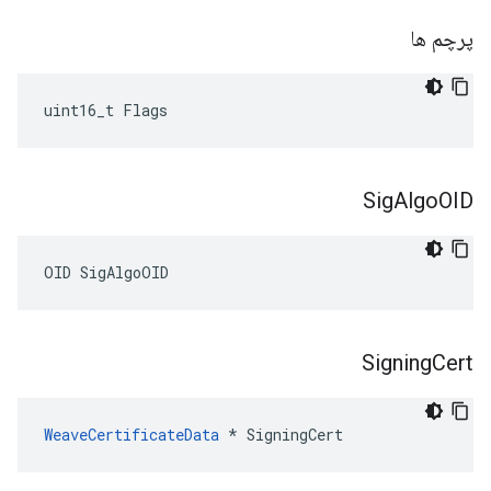
پرچم ها
uint16_t Flags
Sig
Algo
OID
OID SigAlgoOID
Signing
Cert
WeaveCertificateData
 * SigningCert