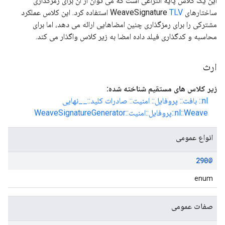
این یک کلاس پایه انتزاعی است که می توان از آن برای رمزگذاری
ساختارهای WeaveSignature
TLV
استفاده کرد. این کلاس عملکرد
مشترکی را برای رمزگذاری چنین امضاهایی ارائه می دهد، اما برای
محاسبه و کدگذاری فیلد داده امضا به زیر کلاس واگذار می کند.
ارث
زیر کلاس های مستقیم شناخته شده:
nl:: بافت:: پروفایل:: امنیت:: صادرات کلید::__نهایی
nl::Weave::پروفایل::امنیت::WeaveSignatureGenerator
انواع عمومی
@290
enum
صفات عمومی