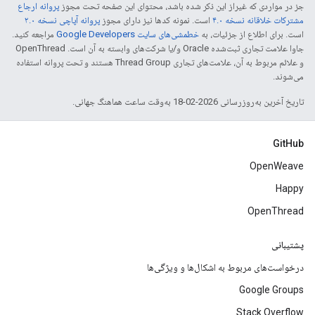
جز در مواردی که غیراز این ذکر شده باشد، محتوای این صفحه تحت مجوز
پروانه ارجاع
مشترکات خلاقانه نسخه ۴.۰
است. نمونه کدها نیز دارای مجوز
پروانه آپاچی نسخه ۲.۰
است. برای اطلاع از جزئیات، به
خطمشی‌های سایت Google Developers‏
مراجعه کنید.
جاوا علامت تجاری ثبت‌شده Oracle و/یا شرکت‌های وابسته به آن است. ‫OpenThread
و علائم مربوط به آن، علامت‌های تجاری Thread Group هستند و تحت پروانه استفاده
می‌شوند.
تاریخ آخرین به‌روزرسانی 2026-02-18 به‌وقت ساعت هماهنگ جهانی.
GitHub
OpenWeave
Happy
OpenThread
پشتیبانی
درخواست‌های مربوط به اشکال‌ها و ویژگی‌ها
Google Groups
Stack Overflow