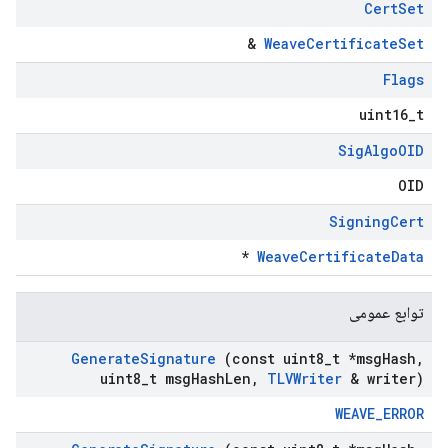
Cert
Set
&
WeaveCertificateSet
Flags
uint16_t
Sig
Algo
OID
OID
Signing
Cert
*
WeaveCertificateData
توابع عمومی
Generate
Signature
(const uint8
_
t *msg
Hash
,
uint8
_
t msg
Hash
Len
,
TLVWriter
& writer)
WEAVE_ERROR