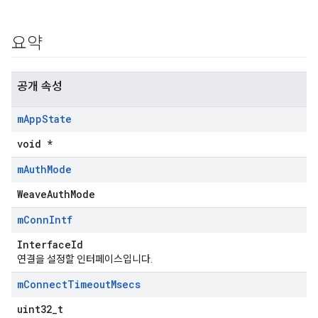
요약
공개 속성
m
App
State
void *
m
Auth
Mode
WeaveAuthMode
m
Conn
Intf
InterfaceId
연결을 설정할 인터페이스입니다.
m
Connect
Timeout
Msecs
uint32_t