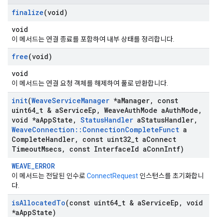
finalize
(void)
void
이 메서드는 연결 종료를 포함하여 내부 상태를 정리합니다.
free
(void)
void
이 메서드는 연결 요청 객체를 해제하여 풀로 반환합니다.
init
(
Weave
Service
Manager
*a
Manager
,
const
uint64
_
t & a
Service
Ep
,
Weave
Auth
Mode a
Auth
Mode
,
void *a
App
State
,
Status
Handler
a
Status
Handler
,
Weave
Connection
::
Connection
Complete
Funct
a
Complete
Handler
,
const uint32
_
t a
Connect
Timeout
Msecs
,
const Interface
Id a
Conn
Intf)
WEAVE_ERROR
이 메서드는 전달된 인수로
ConnectRequest
인스턴스를 초기화합니
다.
is
Allocated
To
(const uint64
_
t & a
Service
Ep
,
void
*a
App
State)