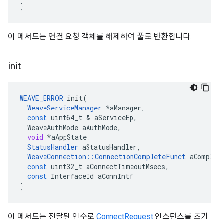
)
이 메서드는 연결 요청 객체를 해제하여 풀로 반환합니다.
init
WEAVE_ERROR
init
(
WeaveServiceManager
*
aManager
,
const
uint64_t
&
aServiceEp
,
WeaveAuthMode
aAuthMode
,
void
*
aAppState
,
StatusHandler
aStatusHandler
,
WeaveConnection
::
ConnectionCompleteFunct
aComple
const
uint32_t
aConnectTimeoutMsecs
,
const
InterfaceId
aConnIntf
)
이 메서드는 전달된 인수로
ConnectRequest
인스턴스를 초기