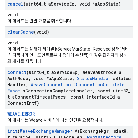
cancel
(uint64
_
t a
Service
Ep
,
void *a
App
State)
void
이 메서드는 연결 요청을 취소합니다.
clear
Cache
(void)
void
이 메서드는 상태가 터미널 kServiceMgrState_Resolved 상태(서비
스 디렉터리 엔드포인트로부터 응답이 수신됨)인 경우 관리자의 상태
와 캐시를 지웁니다.
connect
(uint64
_
t a
Service
Ep
,
Weave
Auth
Mode a
Auth
Mode
,
void *a
App
State
,
Status
Handler
a
Status
Handler
,
Weave
Connection
::
Connection
Complete
Funct
a
Connection
Complete
Handler
,
const uint32
_
t a
Connect
Timeout
Msecs
,
const Interface
Id a
Connect
Intf)
WEAVE_ERROR
이 메서드는 Weave 서비스에 대한 연결을 요청합니다.
init
(
Weave
Exchange
Manager
*a
Exchange
Mgr
,
uint8
_
t *a
Cache
,
uint16
_
t a
Cache
Len
,
Root
Directory