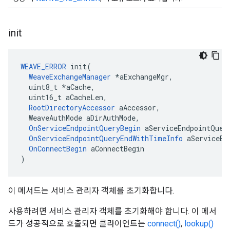
init
WEAVE_ERROR
 init(

WeaveExchangeManager
 *aExchangeMgr,

  uint8_t *aCache,

  uint16_t aCacheLen,

RootDirectoryAccessor
 aAccessor,

  WeaveAuthMode aDirAuthMode,

OnServiceEndpointQueryBegin
 aServiceEndpointQuery
OnServiceEndpointQueryEndWithTimeInfo
 aServiceEn
OnConnectBegin
 aConnectBegin

)
이 메서드는 서비스 관리자 객체를 초기화합니다.
사용하려면 서비스 관리자 객체를 초기화해야 합니다. 이 메서
드가 성공적으로 호출되면 클라이언트는
connect()
,
lookup()