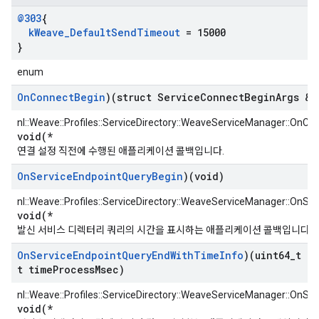
@303
{
k
Weave
_
Default
Send
Timeout
= 15000
}
enum
On
Connect
Begin
)(struct Service
Connect
Begin
Args &a
nl::Weave::Profiles::ServiceDirectory::WeaveServiceManager::OnCo
void(*
연결 설정 직전에 수행된 애플리케이션 콜백입니다.
On
Service
Endpoint
Query
Begin
)(void)
nl::Weave::Profiles::ServiceDirectory::WeaveServiceManager::OnS
void(*
발신 서비스 디렉터리 쿼리의 시간을 표시하는 애플리케이션 콜백입니다.
On
Service
Endpoint
Query
End
With
Time
Info
)(uint64
_
t t
t time
Process
Msec)
nl::Weave::Profiles::ServiceDirectory::WeaveServiceManager::OnS
void(*