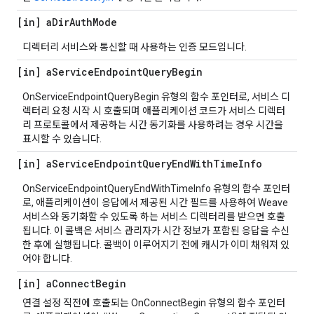
[in] a
Dir
Auth
Mode
디렉터리 서비스와 통신할 때 사용하는 인증 모드입니다.
[in] a
Service
Endpoint
Query
Begin
OnServiceEndpointQueryBegin 유형의 함수 포인터로, 서비스 디
렉터리 요청 시작 시 호출되며 애플리케이션 코드가 서비스 디렉터
리 프로토콜에서 제공하는 시간 동기화를 사용하려는 경우 시간을
표시할 수 있습니다.
[in] a
Service
Endpoint
Query
End
With
Time
Info
OnServiceEndpointQueryEndWithTimeInfo 유형의 함수 포인터
로, 애플리케이션이 응답에서 제공된 시간 필드를 사용하여 Weave
서비스와 동기화할 수 있도록 하는 서비스 디렉터리를 받으면 호출
됩니다. 이 콜백은 서비스 관리자가 시간 정보가 포함된 응답을 수신
한 후에 실행됩니다. 콜백이 이루어지기 전에 캐시가 이미 채워져 있
어야 합니다.
[in] a
Connect
Begin
연결 설정 직전에 호출되는 OnConnectBegin 유형의 함수 포인터