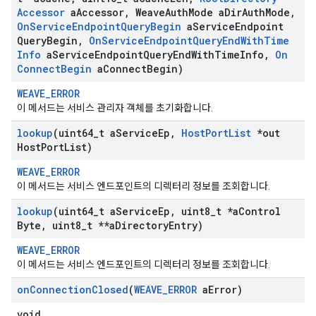
Accessor
a
Accessor
,
Weave
Auth
Mode a
Dir
Auth
Mode
,
On
Service
Endpoint
Query
Begin
a
Service
Endpoint
Query
Begin
,
On
Service
Endpoint
Query
End
With
Time
Info
a
Service
Endpoint
Query
End
With
Time
Info
,
On
Connect
Begin
a
Connect
Begin)
WEAVE_ERROR
이 메서드는 서비스 관리자 객체를 초기화합니다.
lookup
(uint64
_
t a
Service
Ep
,
Host
Port
List
*out
Host
Port
List)
WEAVE_ERROR
이 메서드는 서비스 엔드포인트의 디렉터리 정보를 조회합니다.
lookup
(uint64
_
t a
Service
Ep
,
uint8
_
t *a
Control
Byte
,
uint8
_
t **a
Directory
Entry)
WEAVE_ERROR
이 메서드는 서비스 엔드포인트의 디렉터리 정보를 조회합니다.
on
Connection
Closed
(
WEAVE
_
ERROR
a
Error)
void