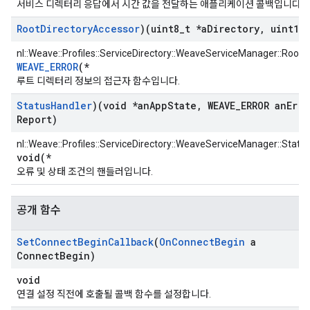
서비스 디렉터리 응답에서 시간 값을 전달하는 애플리케이션 콜백입니다.
Root
Directory
Accessor
)(uint8
_
t *a
Directory
,
uint16
_
nl::Weave::Profiles::ServiceDirectory::WeaveServiceManager::Root
WEAVE_ERROR
(*
루트 디렉터리 정보의 접근자 함수입니다.
Status
Handler
)(void *an
App
State
,
WEAVE
_
ERROR an
Erro
Report)
nl::Weave::Profiles::ServiceDirectory::WeaveServiceManager::Statu
void(*
오류 및 상태 조건의 핸들러입니다.
공개 함수
Set
Connect
Begin
Callback
(
On
Connect
Begin
a
Connect
Begin)
void
연결 설정 직전에 호출될 콜백 함수를 설정합니다.