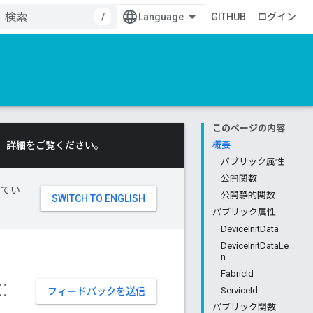
/
GITHUB
ログイン
このページの内容
。
詳細
をご覧ください。
概要
パブリック属性
公開関数
してい
公開静的関数
パブリック属性
DeviceInitData
DeviceInitDataLe
n
FabricId
::
ServiceId
フィードバックを送信
パブリック関数