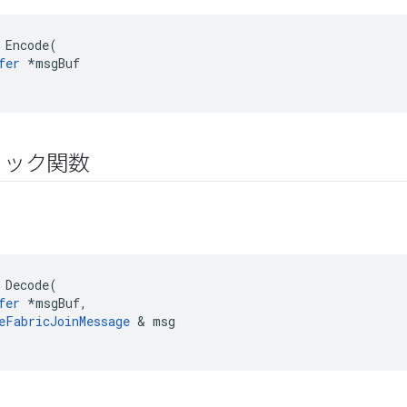
 Encode(

fer
 *msgBuf

リック関数
 Decode(

fer
 *msgBuf,

eFabricJoinMessage
 & msg
