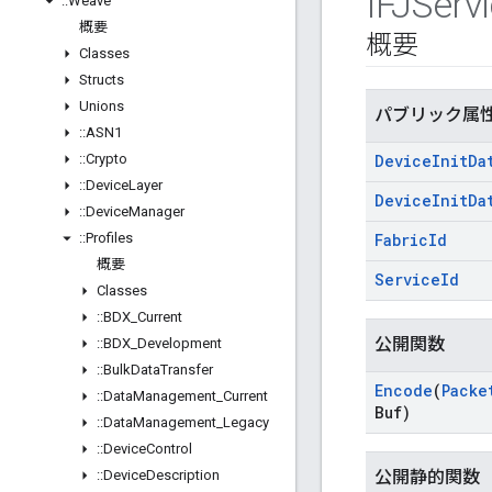
IFJServ
::
Weave
概要
概要
Classes
Structs
Unions
パブリック属
::
ASN1
::
Crypto
Device
Init
Da
::
Device
Layer
Device
Init
Da
::
Device
Manager
::
Profiles
Fabric
Id
概要
Service
Id
Classes
::
BDX
_
Current
公開関数
::
BDX
_
Development
::
Bulk
Data
Transfer
Encode
(
Packe
::
Data
Management
_
Current
Buf)
::
Data
Management
_
Legacy
::
Device
Control
::
Device
Description
公開静的関数