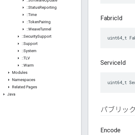
::
Software
Update
::
Status
Reporting
::
Time
Fabric
Id
::
Token
Pairing
::
Weave
Tunnel
::
Security
Support
uint64_t Fa
::
Support
::
System
::
TLV
Service
Id
::
Warm
Modules
Namespaces
uint64_t Se
Related Pages
Java
パブリッ
Encode