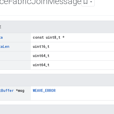
ice
Fabric
Join
Message
性
ta
const uint8_t *
ta
Len
uint16_t
uint64_t
uint64_t
t
Buffer
*msg
WEAVE_ERROR