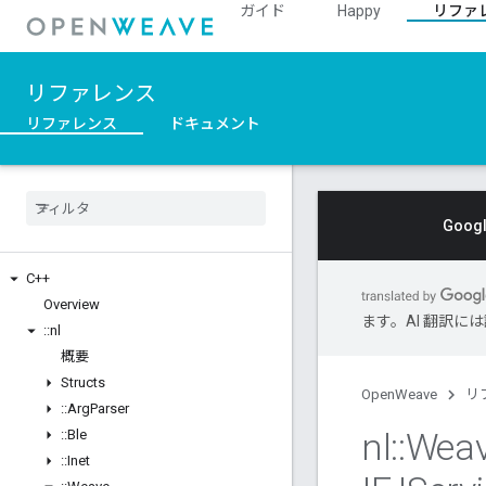
ガイド
Happy
リファ
リファレンス
リファレンス
ドキュメント
Goo
C++
Overview
ます。AI 翻訳
::
nl
概要
Structs
OpenWeave
リ
::
Arg
Parser
nl
::
Wea
::
Ble
::
Inet