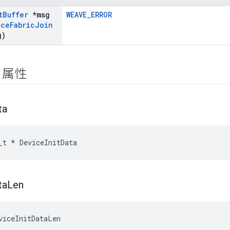
t
Buffer
*msg
WEAVE_ERROR
ice
Fabric
Join
g)
ク属性
ta
_t
*
DeviceInitData
ta
Len
viceInitDataLen