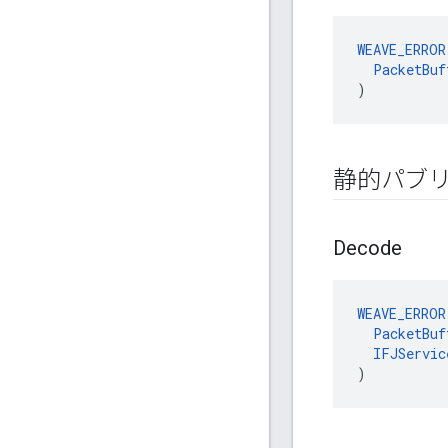
WEAVE_ERROR
PacketBuf
)
静的パブ
Decode
WEAVE_ERROR
PacketBuf
IFJServic
)