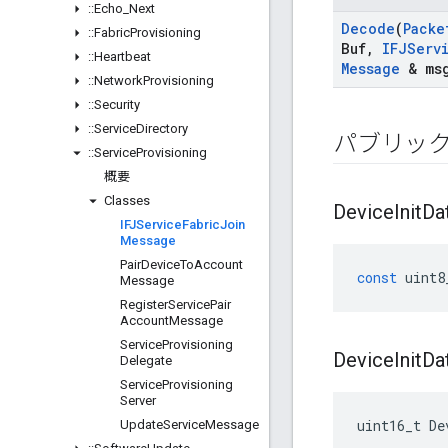
::
Echo
_
Next
Decode
(
Packe
::
Fabric
Provisioning
Buf
,
IFJServ
::
Heartbeat
Message
& ms
::
Network
Provisioning
::
Security
::
Service
Directory
パブリッ
::
Service
Provisioning
概要
Classes
Device
Init
Da
IFJService
Fabric
Join
Message
Pair
Device
To
Account
const
uint8
Message
Register
Service
Pair
Account
Message
Service
Provisioning
Device
Init
Da
Delegate
Service
Provisioning
Server
uint16_t De
Update
Service
Message