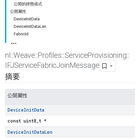
公開的靜態函式
公開屬性
DeviceInitData
DeviceInitDataLen
FabricId
nl
::
Weave
::
Profiles
::
Service
Provisioning
::
IFJService
Fabric
Join
Message
摘要
公開屬性
Device
Init
Data
const uint8_t *
Device
Init
Data
Len