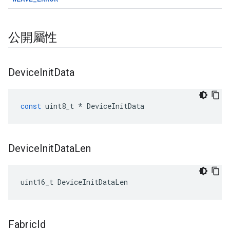
公開屬性
Device
Init
Data
const
uint8_t
*
DeviceInitData
Device
Init
Data
Len
uint16_t DeviceInitDataLen
Fabric
Id