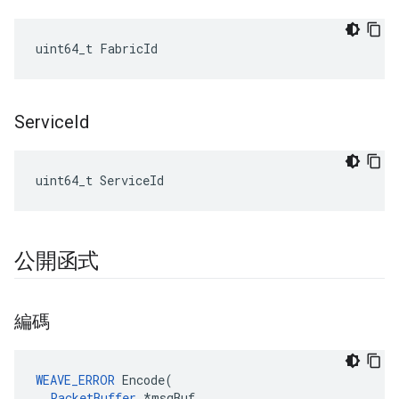
uint64_t FabricId
Service
Id
uint64_t ServiceId
公開函式
編碼
WEAVE_ERROR
 Encode(

PacketBuffer
 *msgBuf
