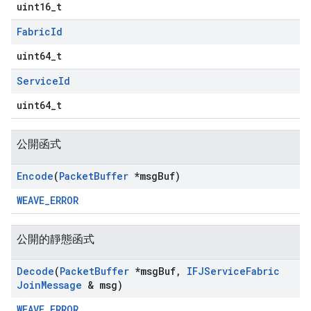
uint16_t
Fabric
Id
uint64_t
Service
Id
uint64_t
公開函式
Encode
(
Packet
Buffer
*msg
Buf)
WEAVE_ERROR
公開的靜態函式
Decode
(
Packet
Buffer
*msg
Buf
,
IFJService
Fabric
Join
Message
& msg)
WEAVE_ERROR