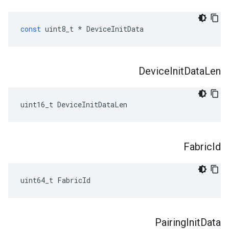
const
uint8_t
*
DeviceInitData
Device
Init
Data
Len
uint16_t DeviceInitDataLen
Fabric
Id
uint64_t FabricId
Pairing
Init
Data