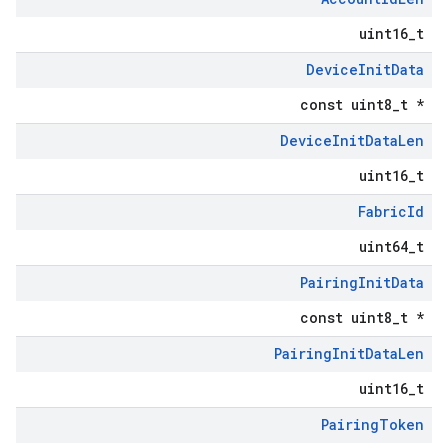
uint16_t
Device
Init
Data
const uint8_t *
Device
Init
Data
Len
uint16_t
Fabric
Id
uint64_t
Pairing
Init
Data
const uint8_t *
Pairing
Init
Data
Len
uint16_t
Pairing
Token