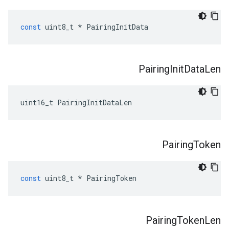
const
uint8_t
*
PairingInitData
Pairing
Init
Data
Len
uint16_t PairingInitDataLen
Pairing
Token
const
uint8_t
*
PairingToken
Pairing
Token
Len