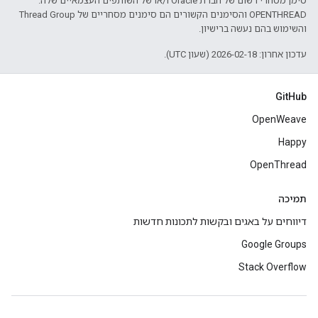
סימן מסחרי רשום של חברת Oracle ו/או של השותפים העצמאיים שלה.
‫OPENTHREAD והסימנים הקשורים הם סימנים מסחריים של Thread Group
והשימוש בהם נעשה ברישיון.
עדכון אחרון: 2026-02-18 (שעון UTC).
GitHub
OpenWeave
Happy
OpenThread
תמיכה
דיווחים על באגים ובקשות לתכונות חדשות
Google Groups
Stack Overflow