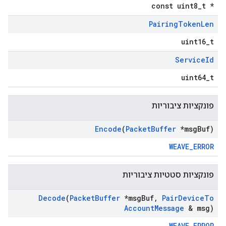
const uint8_t *
Pairing
Token
Len
uint16_t
Service
Id
uint64_t
פונקציות ציבוריות
Encode
(
Packet
Buffer
*msg
Buf)
WEAVE_ERROR
פונקציות סטטיות ציבוריות
Decode
(
Packet
Buffer
*msg
Buf
,
Pair
Device
To
Account
Message
& msg)
WEAVE_ERROR