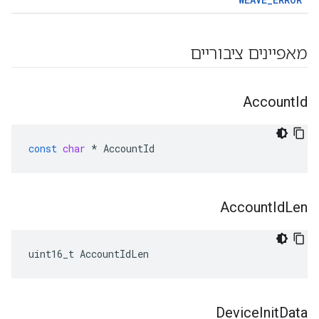
מאפיינים ציבוריים
Account
Id
const
char
*
AccountId
Account
Id
Len
uint16_t AccountIdLen
Device
Init
Data