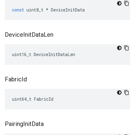
const
uint8_t
*
DeviceInitData
Device
Init
Data
Len
uint16_t DeviceInitDataLen
Fabric
Id
uint64_t FabricId
Pairing
Init
Data