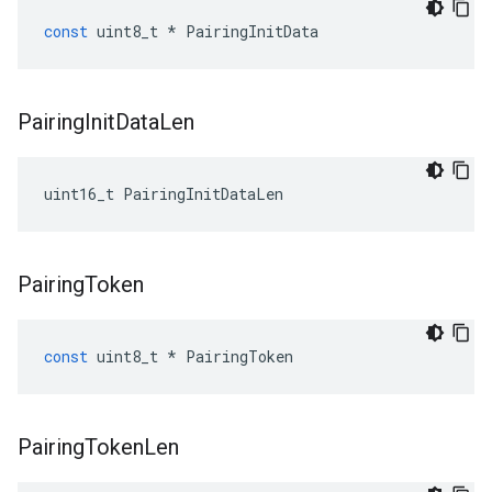
const
uint8_t
*
PairingInitData
Pairing
Init
Data
Len
uint16_t PairingInitDataLen
Pairing
Token
const
uint8_t
*
PairingToken
Pairing
Token
Len