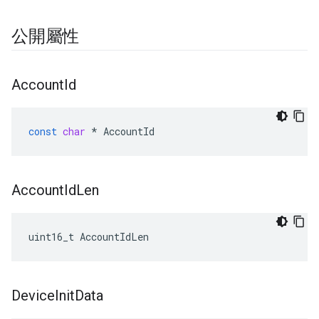
公開屬性
Account
Id
const
char
*
AccountId
Account
Id
Len
uint16_t AccountIdLen
Device
Init
Data