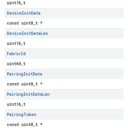
uint16_t
Device
Init
Data
const uint8_t *
Device
Init
Data
Len
uint16_t
Fabric
Id
uint64_t
Pairing
Init
Data
const uint8_t *
Pairing
Init
Data
Len
uint16_t
Pairing
Token
const uint8_t *