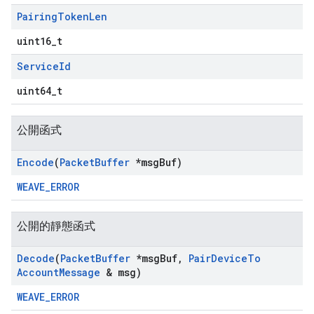
Pairing
Token
Len
uint16_t
Service
Id
uint64_t
公開函式
Encode
(
Packet
Buffer
*msg
Buf)
WEAVE_ERROR
公開的靜態函式
Decode
(
Packet
Buffer
*msg
Buf
,
Pair
Device
To
Account
Message
& msg)
WEAVE_ERROR