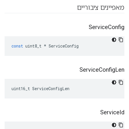
מאפיינים ציבוריים
Service
Config
const
uint8_t
*
ServiceConfig
Service
Config
Len
uint16_t ServiceConfigLen
Service
Id