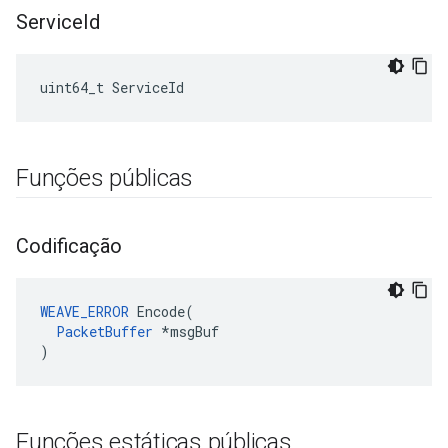
Service
Id
uint64_t ServiceId
Funções públicas
Codificação
WEAVE_ERROR
 Encode(

PacketBuffer
 *msgBuf

)
Funções estáticas públicas