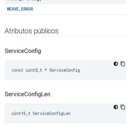
WEAVE_ERROR
Atributos públicos
Service
Config
const
uint8_t
*
ServiceConfig
Service
Config
Len
uint16_t ServiceConfigLen