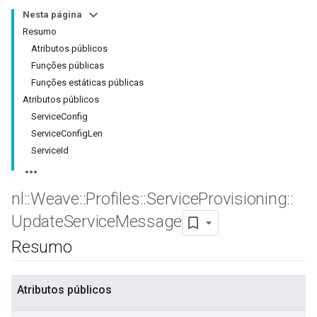
Nesta página
Resumo
Atributos públicos
Funções públicas
Funções estáticas públicas
Atributos públicos
ServiceConfig
ServiceConfigLen
ServiceId
nl
::
Weave
::
Profiles
::
Service
Provisioning
::
Update
Service
Message
Resumo
Atributos públicos