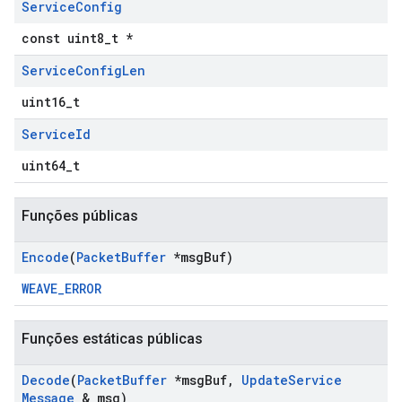
Service
Config
const uint8_t *
Service
Config
Len
uint16_t
Service
Id
uint64_t
Funções públicas
Encode
(
Packet
Buffer
*msg
Buf)
WEAVE_ERROR
Funções estáticas públicas
Decode
(
Packet
Buffer
*msg
Buf
,
Update
Service
Message
& msg)