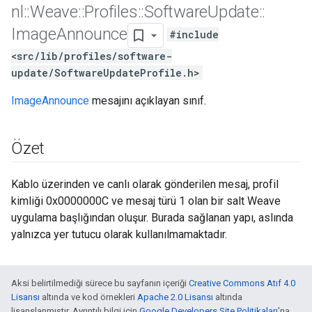
nl
::
Weave
::
Profiles
::
Software
Update
::
Image
Announce
#include
<src/lib/profiles/software-
update/SoftwareUpdateProfile.h>
ImageAnnounce
mesajını açıklayan sınıf.
Özet
Kablo üzerinden ve canlı olarak gönderilen mesaj, profil
kimliği 0x0000000C ve mesaj türü 1 olan bir salt Weave
uygulama başlığından oluşur. Burada sağlanan yapı, aslında
yalnızca yer tutucu olarak kullanılmamaktadır.
Aksi belirtilmediği sürece bu sayfanın içeriği
Creative Commons Atıf 4.0
Lisansı
altında ve kod örnekleri
Apache 2.0 Lisansı
altında
lisanslanmıştır. Ayrıntılı bilgi için
Google Developers Site Politikaları
'na