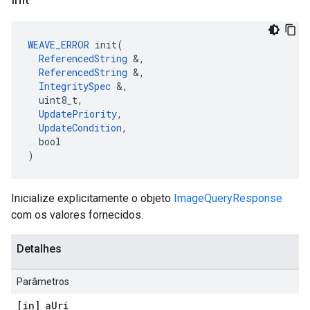
WEAVE_ERROR
 init(

ReferencedString
 &,

ReferencedString
 &,

IntegritySpec
 &,

  uint8_t,

UpdatePriority
,

UpdateCondition
,

  bool

)
Inicialize explicitamente o objeto
ImageQueryResponse
com os valores fornecidos.
Detalhes
Parâmetros
[in] a
Uri