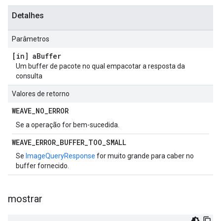
Detalhes
Parâmetros
[in] a
Buffer
Um buffer de pacote no qual empacotar a resposta da
consulta
Valores de retorno
WEAVE
_
NO
_
ERROR
Se a operação for bem-sucedida.
WEAVE
_
ERROR
_
BUFFER
_
TOO
_
SMALL
Se
ImageQueryResponse
for muito grande para caber no
buffer fornecido.
mostrar