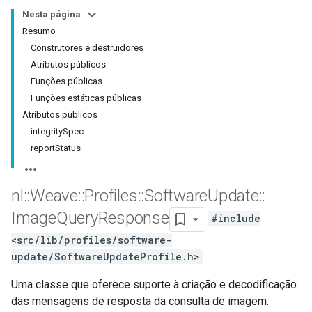
Nesta página
Resumo
Construtores e destruidores
Atributos públicos
Funções públicas
Funções estáticas públicas
Atributos públicos
integritySpec
reportStatus
nl
::
Weave
::
Profiles
::
Software
Update
::
Image
Query
Response
#include
<src/lib/profiles/software-
update/SoftwareUpdateProfile.h>
Uma classe que oferece suporte à criação e decodificação
das mensagens de resposta da consulta de imagem.