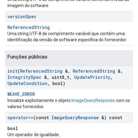
imagem do software.
version
Spec
ReferencedString
Uma string UTF-8 de comprimento variável que contém uma
identificação da versão de software específica do fornecedor.
Funções públicas
init
(
Referenced
String
&
,
Referenced
String
&
,
Integrity
Spec
&
,
uint8
_
t
,
Update
Priority
,
Update
Condition
,
bool)
WEAVE_ERROR
Inicialize explicitamente o objeto
ImageQueryResponse
com os
valores fornecidos.
operator==
(const
Image
Query
Response
&) const
bool
Um operador de igualdade.