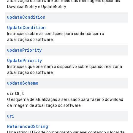
atualização do software por meio das mensagens opcionais
DownloadNotify e UpdateNotify.
update
Condition
UpdateCondition
Instruções sobre as condições para continuar com a
atualização do software.
update
Priority
UpdatePriority
Instruções que orientam o dispositivo sobre quando realizar a
atualização do software.
update
Scheme
uint8_t
O esquema de atualização a ser usado para fazer o download
da imagem de atualização do software.
uri
ReferencedString
Uma string UTF-8 de comprimento variável contendo o local da