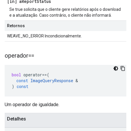
[in] a
Report
Status
Se true solicita que o cliente gere relatórios após o download
e a atualização. Caso contrário, o cliente não informará.
Retornos
WEAVE_NO_ERROR Incondicionalmente.
operador==
bool
operator
==
(
const
ImageQueryResponse
&
)
const
Um operador de igualdade.
Detalhes