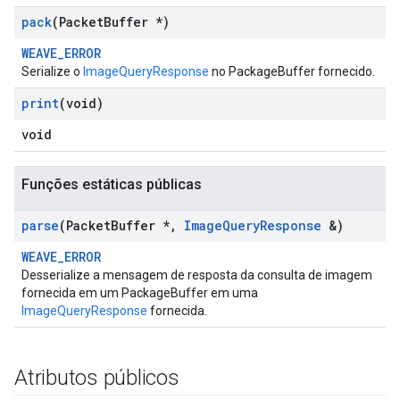
pack
(Packet
Buffer *)
WEAVE_ERROR
Serialize o
ImageQueryResponse
no PackageBuffer fornecido.
print
(void)
void
Funções estáticas públicas
parse
(Packet
Buffer *
,
Image
Query
Response
&)
WEAVE_ERROR
Desserialize a mensagem de resposta da consulta de imagem
fornecida em um PackageBuffer em uma
ImageQueryResponse
fornecida.
Atributos públicos