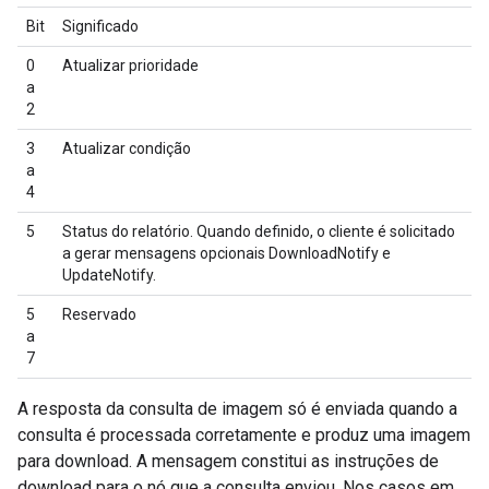
Bit
Significado
0
Atualizar prioridade
a
2
3
Atualizar condição
a
4
5
Status do relatório. Quando definido, o cliente é solicitado
a gerar mensagens opcionais DownloadNotify e
UpdateNotify.
5
Reservado
a
7
A resposta da consulta de imagem só é enviada quando a
consulta é processada corretamente e produz uma imagem
para download. A mensagem constitui as instruções de
download para o nó que a consulta enviou. Nos casos em