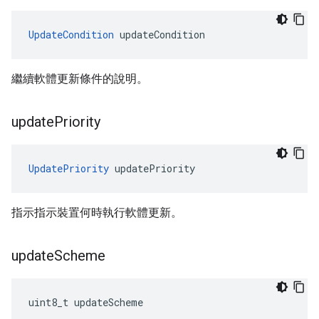
UpdateCondition
 updateCondition
繼續軟體更新條件的說明。
update
Priority
UpdatePriority
 updatePriority
指示指示裝置何時執行軟體更新。
update
Scheme
uint8_t updateScheme