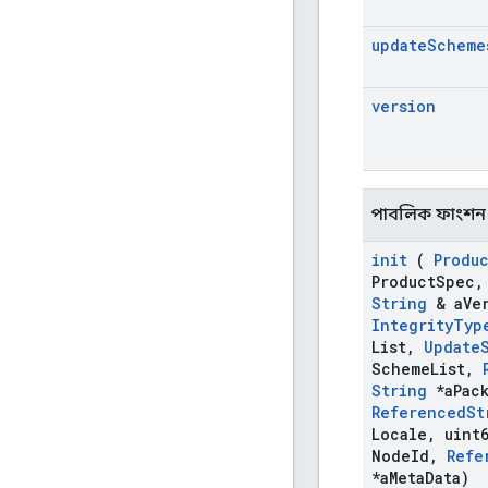
update
Scheme
version
পাবলিক ফাংশন
init
(
Produ
Product
Spec
,
String
& a
Ve
Integrity
Typ
List
,
Update
Scheme
List
,
String
*a
Pac
Referenced
St
Locale
,
uint6
Node
Id
,
Refe
*a
Meta
Data)