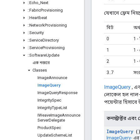
::
Echo
_
Next
::
Fabric
Provisioning
যেখানে ফ্রেম নিয়ন্ত
::
Heartbeat
::
Network
Provisioning
বিট
অর্
::
Security
0
1 - 
::
Service
Directory
::
Service
Provisioning
1
1 -
::
Software
Update
2
1 -
এক নজরে
Classes
3..7
সংর
Image
Announce
Image
Query
ImageQuery
, এক
Image
Query
Response
লোকেল হল নাল-টার
Integrity
Spec
পয়েন্টার হিসাবে
Integrity
Type
List
IWeave
Image
Announce
কনস্ট্রাক্টর এবং ডে
Server
Delegate
Product
Spec
Image
Query
(
Update
Scheme
List
ImageQuery-
এর জ