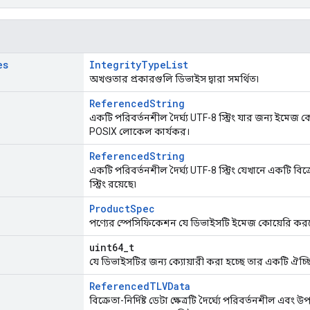
es
IntegrityTypeList
অখণ্ডতার প্রকারগুলি ডিভাইস দ্বারা সমর্থিত৷
ReferencedString
একটি পরিবর্তনশীল দৈর্ঘ্য UTF-8 স্ট্রিং যার জন্য ইমেজ ক
POSIX লোকেল কার্যকর।
ReferencedString
একটি পরিবর্তনশীল দৈর্ঘ্য UTF-8 স্ট্রিং যেখানে একটি বিক্
স্ট্রিং রয়েছে৷
ProductSpec
পণ্যের স্পেসিফিকেশন যে ডিভাইসটি ইমেজ কোয়েরি করছে 
uint64_t
যে ডিভাইসটির জন্য ক্যোয়ারী করা হচ্ছে তার একটি ঐ
ReferencedTLVData
বিক্রেতা-নির্দিষ্ট ডেটা ক্ষেত্রটি দৈর্ঘ্যে পরিবর্তনশীল এবং 