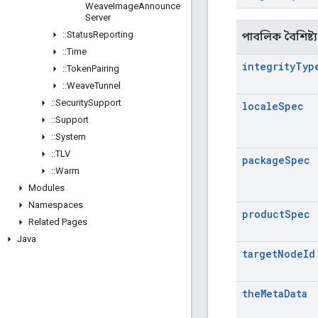
Weave
Image
Announce
Server
::
Status
Reporting
পাবলিক বৈশিষ্ট্য
::
Time
integrity
Typ
::
Token
Pairing
::
Weave
Tunnel
::
Security
Support
locale
Spec
::
Support
::
System
::
TLV
package
Spec
::
Warm
Modules
Namespaces
product
Spec
Related Pages
Java
target
Node
Id
the
Meta
Data