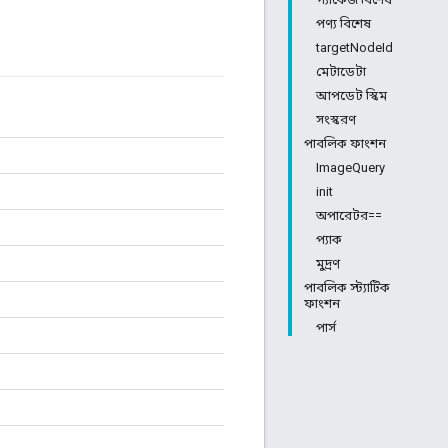
পণ্য বিশেষ
targetNodeId
মেটাডেটা
আপডেট স্কিম
সংস্করণ
পাবলিক ফাংশন
ImageQuery
init
অপারেটর==
প্যাক
মুদ্রণ
পাবলিক স্ট্যাটিক
ফাংশন
পার্স