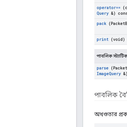
operator==
(c
Query
&) con
pack
(Packet
print
(void)
পাবলিক স্ট্যাট
parse
(Packe
Image
Query
&
পাবলিক বৈশি
অখণ্ডতার প্র