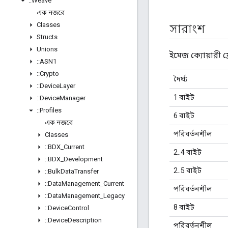
::
Weave
এক নজরে
Classes
সারাংশ
Structs
Unions
ইমেজ ক্যোয়ারী 
::
ASN1
::
Crypto
দৈর্ঘ্য
::
Device
Layer
1 বাইট
::
Device
Manager
::
Profiles
6 বাইট
এক নজরে
পরিবর্তনশীল
Classes
::
BDX
_
Current
2..4 বাইট
::
BDX
_
Development
2..5 বাইট
::
Bulk
Data
Transfer
::
Data
Management
_
Current
পরিবর্তনশীল
::
Data
Management
_
Legacy
8 বাইট
::
Device
Control
::
Device
Description
পরিবর্তনশীল