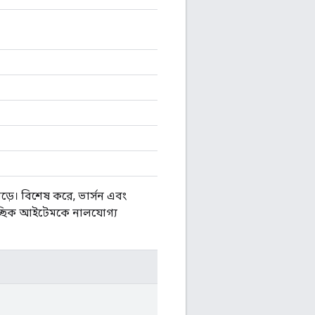
়ে। বিশেষ করে, ভার্সন এবং
 ঐচ্ছিক আইটেমকে নালযোগ্য