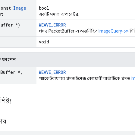
onst
Image
bool
st
একটি সমতা অপারেটর.
Buffer *)
WEAVE_ERROR
প্রদত্ত PacketBuffer-এ অন্তর্নিহিত
ImageQuery-কে
সির
void
িক ফাংশন
t
Buffer *
,
WEAVE_ERROR
)
প্যাকেটবাফারে প্রদত্ত ইমেজ ক্যোয়ারী বার্তাটিকে প্রদত্ত
I
ষ্ট্য
কার