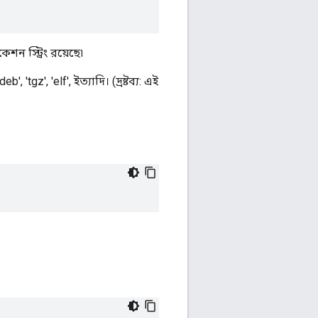
েশন স্ট্রিং রয়েছে৷
, 'tgz', 'elf', ইত্যাদি। (দ্রষ্টব্য: এই