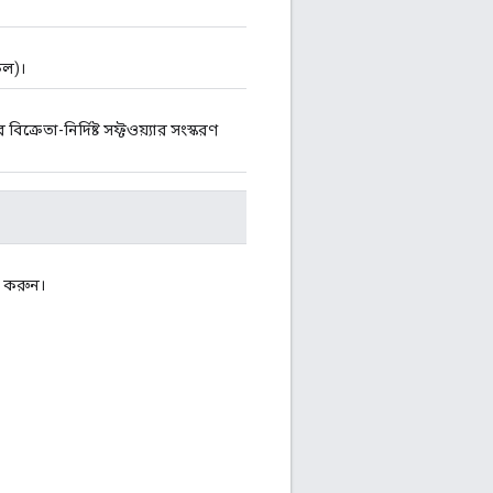
কল)।
ক্রেতা-নির্দিষ্ট সফ্টওয়্যার সংস্করণ
ু করুন।