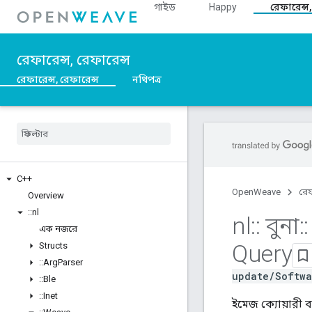
গাইড
Happy
রেফারেন্স,
রেফারেন্স, রেফারেন্স
রেফারেন্স, রেফারেন্স
নথিপত্র
C++
OpenWeave
রেফ
Overview
::
nl
nl
::
বুনা
::
এক নজরে
Query
Structs
::
Arg
Parser
update/Softwa
::
Ble
::
Inet
ইমেজ ক্যোয়ারী ব