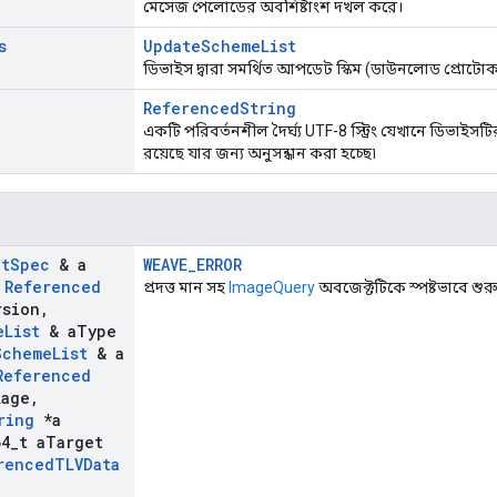
মেসেজ পেলোডের অবশিষ্টাংশ দখল করে।
s
UpdateSchemeList
ডিভাইস দ্বারা সমর্থিত আপডেট স্কিম (ডাউনলোড প্রোটো
ReferencedString
একটি পরিবর্তনশীল দৈর্ঘ্য UTF-8 স্ট্রিং যেখানে ডিভাইসটির বি
রয়েছে যার জন্য অনুসন্ধান করা হচ্ছে৷
ct
Spec
& a
WEAVE_ERROR
Referenced
প্রদত্ত মান সহ
ImageQuery
অবজেক্টটিকে স্পষ্টভাবে শুর
rsion
,
e
List
& a
Type
Scheme
List
& a
Referenced
kage
,
ring
*a
4
_
t a
Target
renced
TLVData