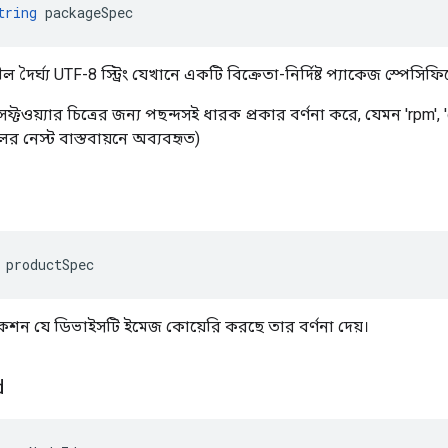
tring
packageSpec
দৈর্ঘ্য UTF-8 স্ট্রিং যেখানে একটি বিক্রেতা-নির্দিষ্ট প্যাকেজ স্পেসিফিক
ু সফ্টওয়্যার চিত্রের জন্য পছন্দসই ধারক প্রকার বর্ণনা করে, যেমন 'rpm', 'deb'
লের নেস্ট বাস্তবায়নে অব্যবহৃত)
 productSpec
কেশন যে ডিভাইসটি ইমেজ কোয়েরি করছে তার বর্ণনা দেয়।
d