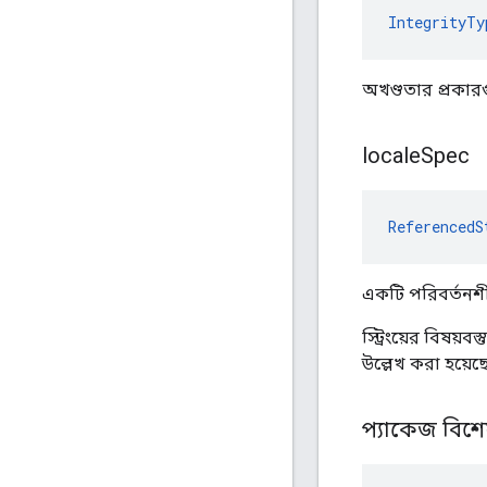
IntegrityTy
অখণ্ডতার প্রকারগু
locale
Spec
ReferencedS
একটি পরিবর্তনশীল
স্ট্রিংয়ের বিষয
উল্লেখ করা হয়েছ
প্যাকেজ বিশ