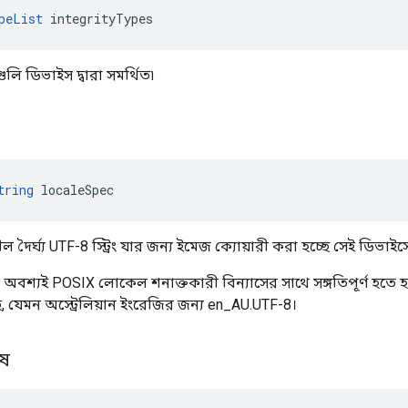
peList
 integrityTypes
লি ডিভাইস দ্বারা সমর্থিত৷
tring
 localeSpec
 দৈর্ঘ্য UTF-8 স্ট্রিং যার জন্য ইমেজ ক্যোয়ারী করা হচ্ছে সেই ডিভ
়বস্তু অবশ্যই POSIX লোকেল শনাক্তকারী বিন্যাসের সাথে সঙ্গতিপূর্ণ হ
ে, যেমন অস্ট্রেলিয়ান ইংরেজির জন্য en_AU.UTF-8।
েষ