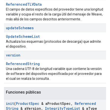
ReferencedTLVData
El campo de datos específicos del proveedor tiene una longitud
variable y ocupa el resto de la carga útil del mensaje de Weave,
más allá de los campos descritos anteriormente.
update
Schemes
UpdateSchemeList
Actualiza los esquemas (protocolos de descarga) que admite
el dispositivo.
version
ReferencedString
Una cadena UTF-8 de longitud variable que contiene la versión
de software del dispositivo especificada por el proveedor para
el cual se realiza la consulta.
Funciones públicas
init
(
Product
Spec
& a
Product
Spec
,
Referenced
String
& a
Version
,
Integrity
Type
List
& a
Type