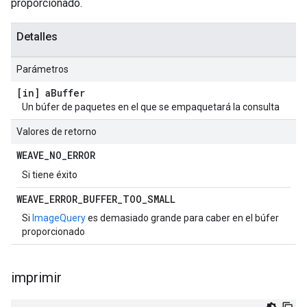
proporcionado.
Detalles
Parámetros
[in] a
Buffer
Un búfer de paquetes en el que se empaquetará la consulta
Valores de retorno
WEAVE
_
NO
_
ERROR
Si tiene éxito
WEAVE
_
ERROR
_
BUFFER
_
TOO
_
SMALL
Si
ImageQuery
es demasiado grande para caber en el búfer
proporcionado
imprimir