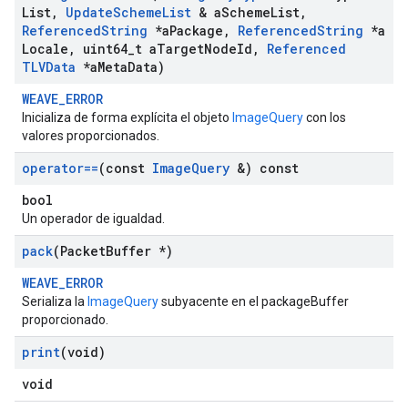
List
,
Update
Scheme
List
& a
Scheme
List
,
Referenced
String
*a
Package
,
Referenced
String
*a
Locale
,
uint64
_
t a
Target
Node
Id
,
Referenced
TLVData
*a
Meta
Data)
WEAVE_ERROR
Inicializa de forma explícita el objeto
ImageQuery
con los
valores proporcionados.
operator==
(const
Image
Query
&) const
bool
Un operador de igualdad.
pack
(Packet
Buffer *)
WEAVE_ERROR
Serializa la
ImageQuery
subyacente en el packageBuffer
proporcionado.
print
(void)
void