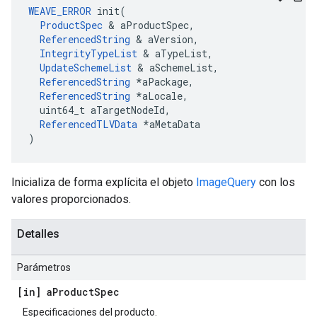
WEAVE_ERROR
 init(

ProductSpec
 & aProductSpec,

ReferencedString
 & aVersion,

IntegrityTypeList
 & aTypeList,

UpdateSchemeList
 & aSchemeList,

ReferencedString
 *aPackage,

ReferencedString
 *aLocale,

  uint64_t aTargetNodeId,

ReferencedTLVData
 *aMetaData

)
Inicializa de forma explícita el objeto
ImageQuery
con los
valores proporcionados.
Detalles
Parámetros
[in] a
Product
Spec
Especificaciones del producto.