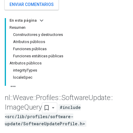
ENVIAR COMENTARIOS
En esta página
Resumen
Constructores y destructores
Atributos públicos
Funciones públicas
Funciones estáticas públicas
Atributos públicos
integrityTypes
localeSpec
nl
::
Weave
::
Profiles
::
Software
Update
::
Image
Query
#include
<src/lib/profiles/software-
update/SoftwareUpdateProfile.h>