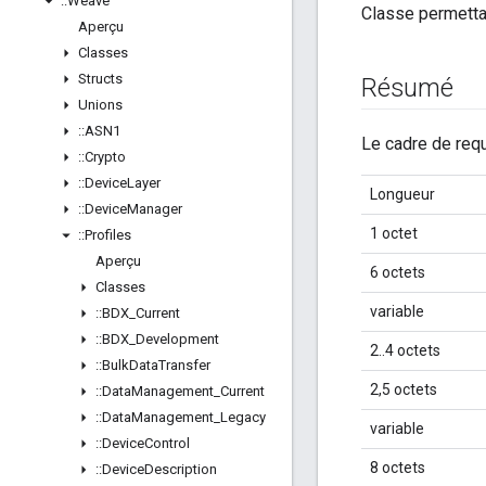
::
Weave
Classe permetta
Aperçu
Classes
Structs
Résumé
Unions
::
ASN1
Le cadre de requ
::
Crypto
::
Device
Layer
Longueur
::
Device
Manager
1 octet
::
Profiles
Aperçu
6 octets
Classes
variable
::
BDX
_
Current
::
BDX
_
Development
2..4 octets
::
Bulk
Data
Transfer
2,5 octets
::
Data
Management
_
Current
::
Data
Management
_
Legacy
variable
::
Device
Control
8 octets
::
Device
Description