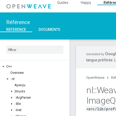
Guides
Happy
Référe
Référence
REFERENCE
DOCUMENTS
langue préférée. L
C++
Overview
OpenWeave
Ré
::
nl
Aperçu
nl
::
Wea
Structs
Image
Q
::
Arg
Parser
::
Ble
<src/lib/prof
::
Inet