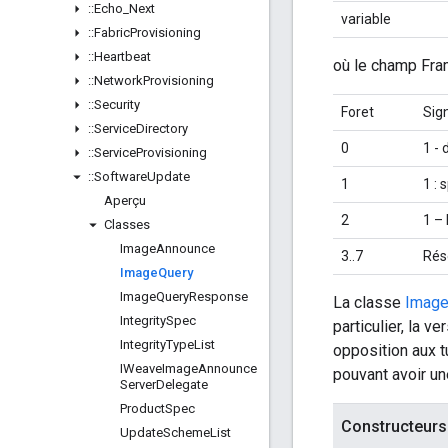
::
Echo
_
Next
variable
::
Fabric
Provisioning
::
Heartbeat
où le champ Fra
::
Network
Provisioning
::
Security
Foret
Sign
::
Service
Directory
0
1 -
::
Service
Provisioning
::
Software
Update
1
1 :
Aperçu
2
1 –
Classes
Image
Announce
3..7
Rés
Image
Query
Image
Query
Response
La classe
Image
Integrity
Spec
particulier, la 
Integrity
Type
List
opposition aux t
IWeave
Image
Announce
pouvant avoir une
Server
Delegate
Product
Spec
Constructeurs
Update
Scheme
List