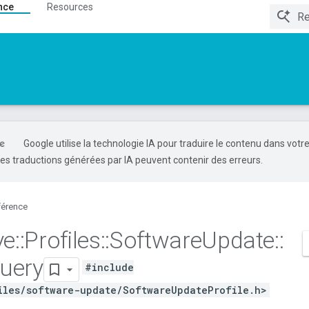
nce
Resources
Google utilise la technologie IA pour traduire le contenu dans votr
es traductions générées par IA peuvent contenir des erreurs.
férence
ve
::
Profiles
::
Software
Update
::
uery
#include
iles/software-update/SoftwareUpdateProfile.h>