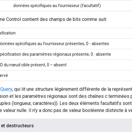
données spécifiques au fournisseur (facultatif)
me Control contient des champs de bits comme suit:
ification
 données spécifiques au fournisseur présentes, 0 - absentes
 spécification des paramètres régionaux présente, 0 : absente
 ID du nœud cible présent, 0 – absent
ervé
Query
, qui lit une structure légèrement différente de la représen
version et les paramètres régionaux sont des chaînes c terminées p
uples (longueur, caractères)). Les deux éléments facultatifs son
 valeur nulle. Il n'y a donc pas de valeur booléenne distincte à vér
 et destructeurs