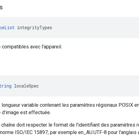
s
peList
 integrityTypes
é compatibles avec l'appareil.
tring
 localeSpec
longueur variable contenant les paramètres régionaux POSIX en v
e d'image est effectuée.
 chaîne doit respecter le format de l'identifiant des paramètres 
 norme ISO/IEC 15897, par exemple en_AU.UTF-8 pour l'anglais a