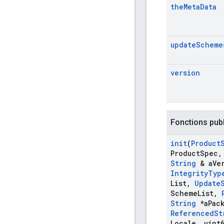
the
Meta
Data
update
Scheme
version
Fonctions pub
init
(
Product
Product
Spec
,
String
& a
Ve
Integrity
Typ
List
,
Update
Scheme
List
,
String
*a
Pac
Referenced
St
Locale
,
uint6