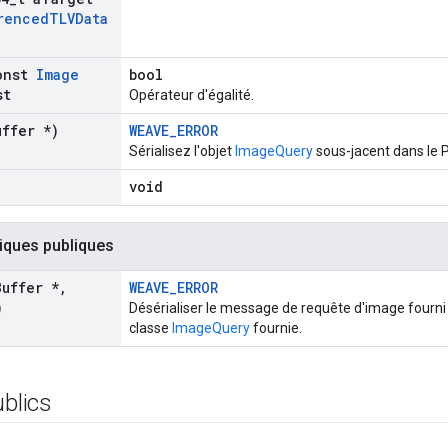
renced
TLVData
onst
Image
bool
st
Opérateur d'égalité.
uffer *)
WEAVE_ERROR
Sérialisez l'objet
ImageQuery
sous-jacent dans le 
void
iques publiques
Buffer *
,
WEAVE_ERROR
)
Désérialiser le message de requête d'image fourn
classe
ImageQuery
fournie.
ublics