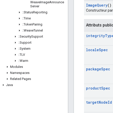
Weave
Image
Announce
Image
Query
()
Server
Constructeur pa
::
Status
Reporting
::
Time
::
Token
Pairing
Attributs publi
::
Weave
Tunnel
integrity
Typ
::
Security
Support
::
Support
::
System
locale
Spec
::
TLV
::
Warm
Modules
package
Spec
Namespaces
Related Pages
Java
product
Spec
target
Node
Id