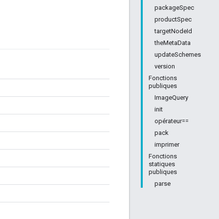
packageSpec
productSpec
targetNodeId
theMetaData
updateSchemes
version
Fonctions
publiques
ImageQuery
init
opérateur==
pack
imprimer
Fonctions
statiques
publiques
parse