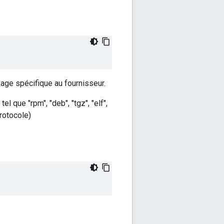
age spécifique au fournisseur.
l que "rpm", "deb", "tgz", "elf",
rotocole)