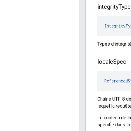
integrity
Type
IntegrityTy
Types d'intégrit
locale
Spec
ReferencedS
Chaîne UTF-8 de 
lequel la requêt
Le contenu de la
spécifié dans la