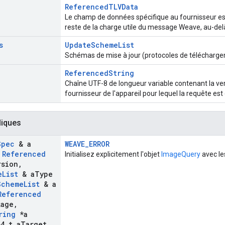
ReferencedTLVData
Le champ de données spécifique au fournisseur est
reste de la charge utile du message Weave, au-del
s
UpdateSchemeList
Schémas de mise à jour (protocoles de téléchargem
ReferencedString
Chaîne UTF-8 de longueur variable contenant la versi
fournisseur de l'appareil pour lequel la requête est
liques
Spec
& a
WEAVE_ERROR
Referenced
Initialisez explicitement l'objet
ImageQuery
avec le
rsion
,
e
List
& a
Type
Scheme
List
& a
Referenced
kage
,
ring
*a
4
_
t a
Target