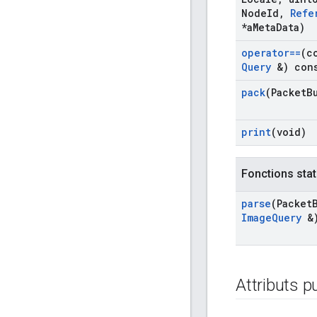
Node
Id
,
Refe
*a
Meta
Data)
operator==
(c
Query
&) con
pack
(Packet
B
print
(void)
Fonctions stat
parse
(Packet
Image
Query
&
Attributs p