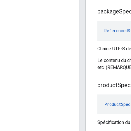
package
Spe
ReferencedS
Chaîne UTF-8 de 
Le contenu du cha
etc. (REMARQUE:
product
Spec
ProductSpec
Spécification du 