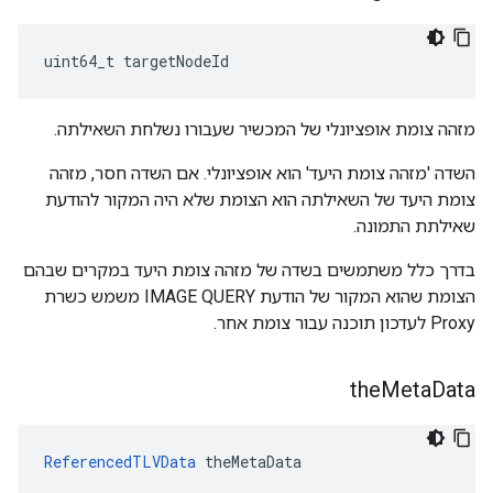
uint64_t targetNodeId
מזהה צומת אופציונלי של המכשיר שעבורו נשלחת השאילתה.
השדה 'מזהה צומת היעד' הוא אופציונלי. אם השדה חסר, מזהה
צומת היעד של השאילתה הוא הצומת שלא היה המקור להודעת
שאילתת התמונה.
בדרך כלל משתמשים בשדה של מזהה צומת היעד במקרים שבהם
הצומת שהוא המקור של הודעת IMAGE QUERY משמש כשרת
Proxy לעדכון תוכנה עבור צומת אחר.
the
Meta
Data
ReferencedTLVData
 theMetaData