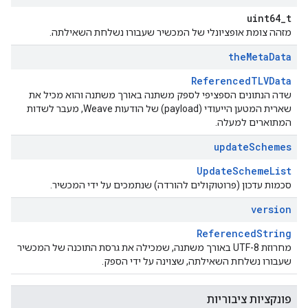
uint64_t
מזהה צומת אופציונלי של המכשיר שעבורו נשלחת השאילתה.
the
Meta
Data
ReferencedTLVData
שדה הנתונים הספציפי לספק משתנה באורך משתנה והוא מכיל את
שארית המטען הייעודי (payload) של הודעות Weave, מעבר לשדות
המתוארים למעלה.
update
Schemes
UpdateSchemeList
סכמות עדכון (פרוטוקולים להורדה) שנתמכים על ידי המכשיר.
version
ReferencedString
מחרוזת UTF-8 באורך משתנה, שמכילה את גרסת התוכנה של המכשיר
שעבורו נשלחת השאילתה, שצוינה על ידי הספק.
פונקציות ציבוריות