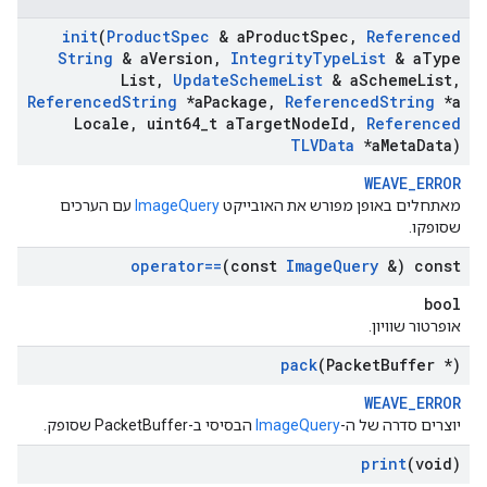
init
(
Product
Spec
& a
Product
Spec
,
Referenced
String
& a
Version
,
Integrity
Type
List
& a
Type
List
,
Update
Scheme
List
& a
Scheme
List
,
Referenced
String
*a
Package
,
Referenced
String
*a
Locale
,
uint64
_
t a
Target
Node
Id
,
Referenced
TLVData
*a
Meta
Data)
WEAVE_ERROR
מאתחלים באופן מפורש את האובייקט
ImageQuery
עם הערכים
שסופקו.
operator==
(const
Image
Query
&) const
bool
אופרטור שוויון.
pack
(Packet
Buffer *)
WEAVE_ERROR
יוצרים סדרה של ה-
ImageQuery
הבסיסי ב-PacketBuffer שסופק.
print
(void)