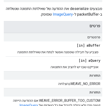
מבצעים deserialize את ההודעה של שאילתת התמונה שנשלחה
ב-packetBuffer ל-
ImageQuery
שסופק.
פרטים
פרמטרים
[in] a
Buffer
מצביע על חבילה שממנה אפשר לנתח את שאילתת התמונה
[in] a
Query
אובייקט שבו יש להציב את התוצאה
החזרות
WEAVE_NO_ERRORבהצלחה
החזרות
WEAVE_ERROR_BUFFER_TOO_CUSTOM אם ההודעה הייתה
קטנה מדי ולא יכולה להכיל את כל השדות של
ImageQuery