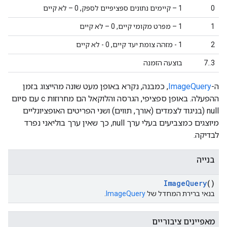
0
1 – קיימים נתונים ספציפיים לספק, 0 – לא קיים
1
1 – מפרט מקומי קיים, 0 – לא קיים
2
1 - מזהה צומת יעד קיים, 0 - לא קיים
3..7
בוצעה הזמנה
ה-
ImageQuery
, כמבנה, נקרא באופן מעט שונה מהייצוג בזמן
ההפעלה. באופן ספציפי, הגרסה והלוקאל הם מחרוזות c עם סיום
null (בניגוד לצמדים (אורך, תווים) ושני הפריטים האופציונליים
מיוצגים כמצביעים בעלי ערך null, כך שאין ערך בוליאני נפרד
לבדיקה.
בנייה
Image
Query
()
בנאי ברירת המחדל של
ImageQuery
.
מאפיינים ציבוריים