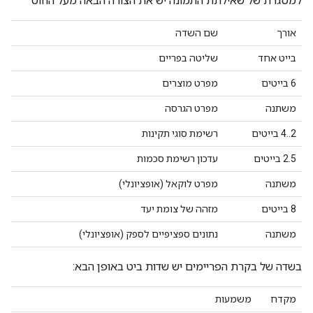
למסגרת של שאילתת התמונה יש את הצורה הבאה מעל החוט
אורך
שם השדה
בייט אחד
שליטה בפריים
6 בייטים
מפרט מוצרים
משתנה
מפרט הגרסה
2..4 בייטים
רשימת סוגי תקינות
2.5 בייטים
עדכון רשימת סכמות
משתנה
מפרט לוקאל (אופציונלי)
8 בייטים
מזהה של צומת יעד
משתנה
נתונים ספציפיים לספק (אופציונלי)
בשדה של בקרת הפריימים יש שדות ביט באופן הבא:
מקדח
משמעות