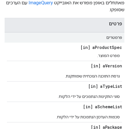
מאתחלים באופן מפורש את האובייקט
ImageQuery
עם הערכים
שסופקו.
פרטים
פרמטרים
[in] a
Product
Spec
מפרט המוצר.
[in] a
Version
גרסת התוכנה הנוכחית שמותקנת.
[in] a
Type
List
סוגי התקינות הנתמכים על ידי הלקוח.
[in] a
Scheme
List
סכמות העדכון הנתמכות על ידי הלקוח.
[in] a
Package