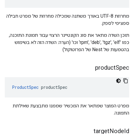
מחרוזת UTF-8 באורך משתנה שמכילה מחרוזת של מפרט חבילה
ספציפי לספק.
תוכן השדה מתאר את סוג הקונטיינר הרצוי עבור תמונת התוכנה,
כמו 'rpm', 'deb', 'tgz', 'elf' וכו' (הערה: השדה הזה לא בשימוש
בהטמעות של Nest של הפרוטוקול)
product
Spec
ProductSpec
 productSpec
מפרט המוצר שמתאר את המכשיר שממנו מתבצעת שאילתת
התמונה.
target
Node
Id