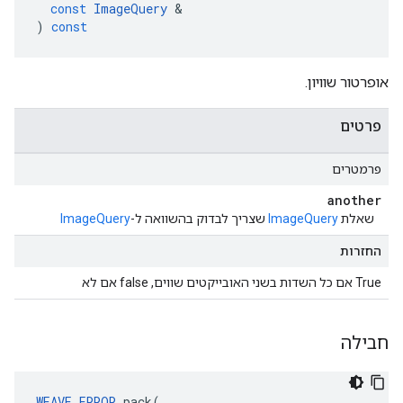
const
ImageQuery
&
)
const
אופרטור שוויון.
פרטים
פרמטרים
another
שאלת
ImageQuery
שצריך לבדוק בהשוואה ל-
ImageQuery
החזרות
True אם כל השדות בשני האובייקטים שווים, false אם לא
חבילה
WEAVE_ERROR
 pack(
