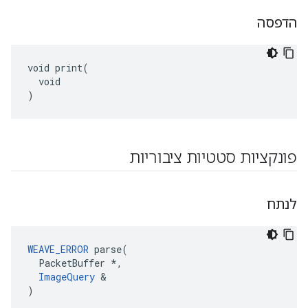
הדפסה
void print(

  void

)
פונקציות סטטיות ציבוריות
לנתח
WEAVE_ERROR
 parse(

  PacketBuffer *,

ImageQuery
 &

)