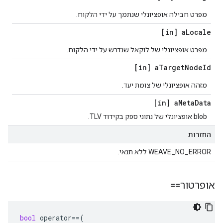
מפרט חבילה אופציונלי שנתמך על ידי הלקוח.
[in] a
Locale
מפרט אופציונלי של לוקאל שנדרש על ידי הלקוח.
[in] a
Target
Node
Id
מזהה אופציונלי של צומת יעד.
[in] a
Meta
Data
blob אופציונלי של נתוני ספק בקידוד TLV.
החזרות
WEAVE_NO_ERROR ללא תנאי.
אופרטור==
bool
operator
==
(