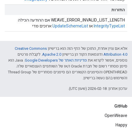
החזרות
WEAVE_ERROR_INVALID_LIST_LENGTH אם ההודעה הכילה
IntegrityTypeList
או
UpdateSchemeList
ארוכים מדי
אלא אם צוין אחרת, התוכן של הדף הזה הוא ברישיון
Creative Commons
Attribution 4.0‏
ודוגמאות הקוד הן ברישיון
Apache 2.0‏
. לקבלת פרטים
נוספים, אפשר לקרוא את
מדיניות האתר של Google Developers‏
.‏ Java הוא
סימן מסחרי רשום של חברת Oracle ו/או של השותפים העצמאיים שלה.
‫OPENTHREAD והסימנים הקשורים הם סימנים מסחריים של Thread Group
והשימוש בהם נעשה ברישיון.
עדכון אחרון: 2026-02-18 (שעון UTC).
GitHub
OpenWeave
Happy