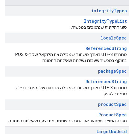
integrity
Types
IntegrityTypeList
סוגי התקינות שנתמכים במכשיר.
locale
Spec
ReferencedString
מחרוזת UTF-8 באורך משתנה שמכילה את הלוקאל של ה-POSIX
בתוקף במכשיר שעבורו נשלחת שאילתת התמונה.
package
Spec
ReferencedString
מחרוזת UTF-8 באורך משתנה שמכילה מחרוזת של מפרט חבילה
ספציפי לספק.
product
Spec
ProductSpec
מפרט המוצר שמתאר את המכשיר שממנו מתבצעת שאילתת התמונה.
target
Node
Id