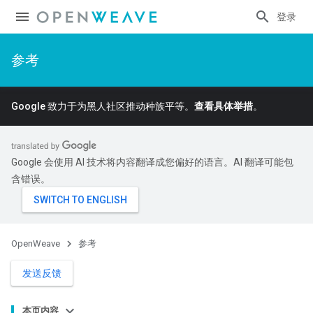
登录
参考
Google 致力于为黑人社区推动种族平等。
查看具体举措
。
Google 会使用 AI 技术将内容翻译成您偏好的语言。AI 翻译可能包
含错误。
OpenWeave
参考
发送反馈
本页内容