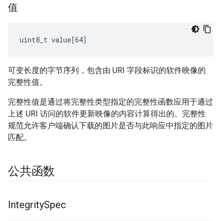
值
uint8_t value[64]
可变长度的字节序列，包含由 URI 字段标识的软件映像的
完整性值。
完整性值是通过将完整性类型指定的完整性函数应用于通过
上述 URI 访问的软件更新映像的内容计算得出的。完整性
规范允许客户端确认下载的图片是否与此响应中指定的图片
匹配。
公共函数
Integrity
Spec