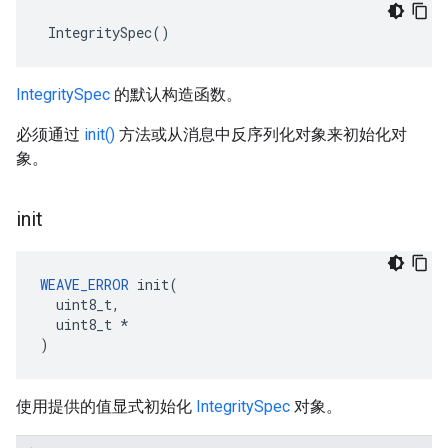
 IntegritySpec()
IntegritySpec
的默认构造函数。
必须通过
init()
方法或从消息中反序列化对象来初始化对
象。
init
WEAVE_ERROR
 init(

  uint8_t,

  uint8_t *

)
使用提供的值显式初始化
IntegritySpec
对象。