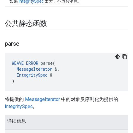
如果
IntegritySpec
太大，不适合消息。
公共静态函数
parse
WEAVE_ERROR
 parse(

MessageIterator
 &,

IntegritySpec
 &

)
将提供的
MessageIterator
中的对象反序列化为提供的
IntegritySpec
。
详细信息