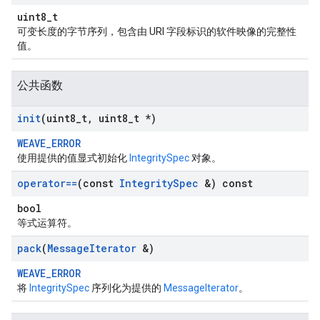
uint8_t
可变长度的字节序列，包含由 URI 字段标识的软件映像的完整性
值。
公共函数
init
(uint8
_
t
,
uint8
_
t *)
WEAVE_ERROR
使用提供的值显式初始化
IntegritySpec
对象。
operator==
(const
Integrity
Spec
&) const
bool
等式运算符。
pack
(
Message
Iterator
&)
WEAVE_ERROR
将
IntegritySpec
序列化为提供的
MessageIterator
。