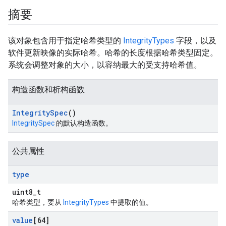
摘要
该对象包含用于指定哈希类型的
IntegrityTypes
字段，以及
软件更新映像的实际哈希。哈希的长度根据哈希类型固定。
系统会调整对象的大小，以容纳最大的受支持哈希值。
构造函数和析构函数
Integrity
Spec
()
IntegritySpec
的默认构造函数。
公共属性
type
uint8_t
哈希类型，要从
IntegrityTypes
中提取的值。
value
[64]