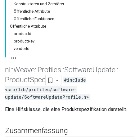
Konstruktoren und Zerstörer
Öffentliche Attribute
Öffentliche Funktionen
Öffentliche Attribute
productId
productRev
vendorId
nl
::
Weave
::
Profiles
::
Software
Update
::
Product
Spec
#include
<src/lib/profiles/software-
update/SoftwareUpdateProfile.h>
Eine Hilfsklasse, die eine Produktspezifikation darstellt.
Zusammenfassung