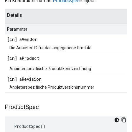
Ein Konstruktor für das
ProductSpec
-Objekt.
Details
Parameter
[in] a
Vendor
Die Anbieter-ID für das angegebene Produkt
[in] a
Product
Anbieterspezifische Produktkennzeichnung
[in] a
Revision
Anbieterspezifische Produktversionsnummer
Product
Spec
 ProductSpec()