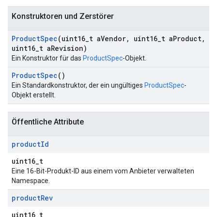
Konstruktoren und Zerstörer
Product
Spec
(uint16
_
t a
Vendor
,
uint16
_
t a
Product
,
uint16
_
t a
Revision)
Ein Konstruktor für das
ProductSpec
-Objekt.
Product
Spec
()
Ein Standardkonstruktor, der ein ungültiges
ProductSpec
-
Objekt erstellt.
Öffentliche Attribute
product
Id
uint16_t
Eine 16-Bit-Produkt-ID aus einem vom Anbieter verwalteten
Namespace.
product
Rev
uint16_t