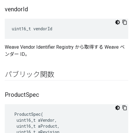
vendor
Id
uint16_t vendorId
Weave Vendor Identifier Registry から取得する Weave ベ
ンダー ID。
パブリック関数
Product
Spec
 ProductSpec(

  uint16_t aVendor,

  uint16_t aProduct,

  uint16_t aRevision
