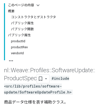
このページの内容
概要
コンストラクタとデストラクタ
パブリック属性
パブリック関数
パブリック属性
productId
productRev
vendorId
nl
::
Weave
::
Profiles
::
Software
Update
::
Product
Spec
#include
<src/lib/profiles/software-
update/SoftwareUpdateProfile.h>
商品データ仕様を表す補助クラス。