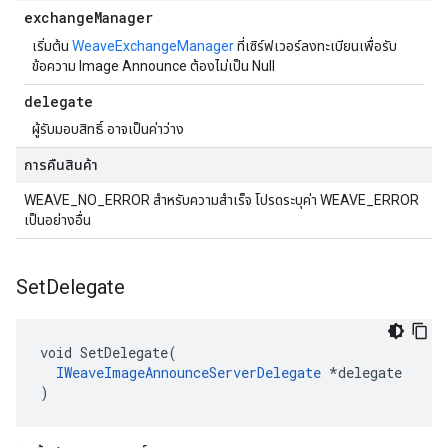
exchange
Manager
เริ่มต้น
WeaveExchangeManager
ที่เซิร์ฟเวอร์ลงทะเบียนเพื่อรับ
ข้อความ Image Announce ต้องไม่เป็น Null
delegate
ผู้รับมอบสิทธิ์ อาจเป็นค่าว่าง
การคืนสินค้า
WEAVE_NO_ERROR สำหรับความสำเร็จ โปรดระบุค่า WEAVE_ERROR
เป็นอย่างอื่น
Set
Delegate
void SetDelegate(

IWeaveImageAnnounceServerDelegate
 *delegate

)