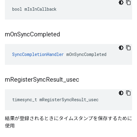
bool mIsInCallback
m
On
Sync
Completed
SyncCompletionHandler
 mOnSyncCompleted
m
Register
Sync
Result
_
usec
timesync_t mRegisterSyncResult_usec
結果が登録されるときにタイムスタンプを保存するために
使用