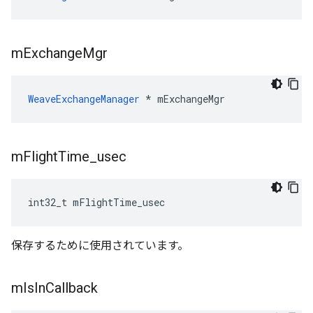
m
Exchange
Mgr
WeaveExchangeManager
 * mExchangeMgr
m
Flight
Time
_
usec
int32_t mFlightTime_usec
保存するために使用されています。
m
Is
In
Callback