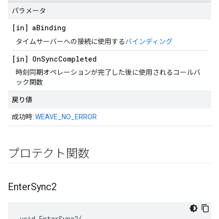
パラメータ
[in] a
Binding
タイムサーバーへの接続に使用する
バインディング
[in] On
Sync
Completed
時刻同期オペレーションが完了した後に使用されるコールバ
ック関数
戻り値
成功時:
WEAVE_NO_ERROR
プロテクト関数
Enter
Sync2
void EnterSync2(
