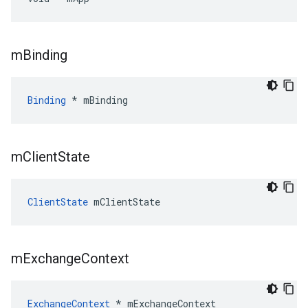
m
Binding
Binding
 * mBinding
m
Client
State
ClientState
 mClientState
m
Exchange
Context
ExchangeContext
 * mExchangeContext