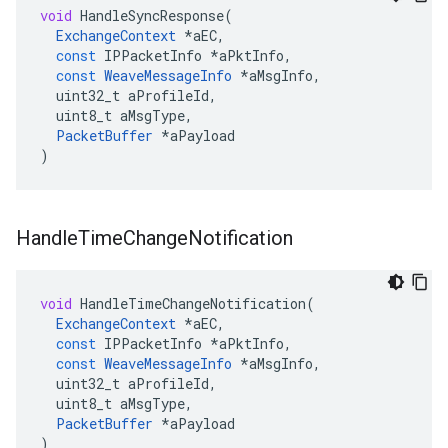
void
HandleSyncResponse
(
ExchangeContext
*
aEC
,
const
IPPacketInfo
*
aPktInfo
,
const
WeaveMessageInfo
*
aMsgInfo
,
uint32_t
aProfileId
,
uint8_t
aMsgType
,
PacketBuffer
*
aPayload
)
Handle
Time
Change
Notification
void
HandleTimeChangeNotification
(
ExchangeContext
*
aEC
,
const
IPPacketInfo
*
aPktInfo
,
const
WeaveMessageInfo
*
aMsgInfo
,
uint32_t
aProfileId
,
uint8_t
aMsgType
,
PacketBuffer
*
aPayload
)