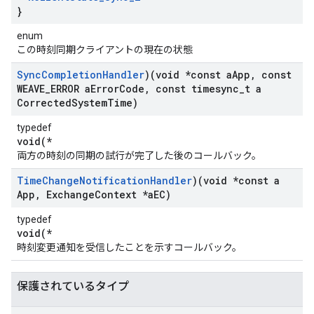
}
enum
この時刻同期クライアントの現在の状態
Sync
Completion
Handler
)(void *const a
App
,
const
WEAVE
_
ERROR a
Error
Code
,
const timesync
_
t a
Corrected
System
Time)
typedef
void(*
両方の時刻の同期の試行が完了した後のコールバック。
Time
Change
Notification
Handler
)(void *const a
App
,
Exchange
Context *a
EC)
typedef
void(*
時刻変更通知を受信したことを示すコールバック。
保護されているタイプ