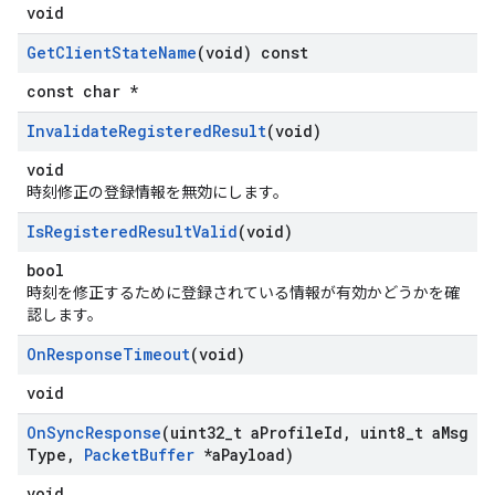
void
Get
Client
State
Name
(void) const
const char *
Invalidate
Registered
Result
(void)
void
時刻修正の登録情報を無効にします。
Is
Registered
Result
Valid
(void)
bool
時刻を修正するために登録されている情報が有効かどうかを確
認します。
On
Response
Timeout
(void)
void
On
Sync
Response
(uint32
_
t a
Profile
Id
,
uint8
_
t a
Msg
Type
,
Packet
Buffer
*a
Payload)
void