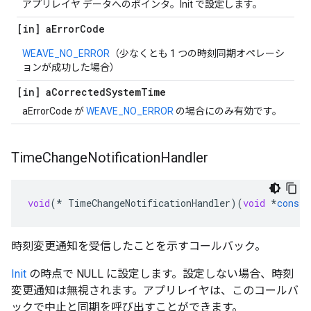
アプリレイヤ データへのポインタ。Init で設定します。
[in] a
Error
Code
WEAVE_NO_ERROR
（少なくとも 1 つの時刻同期オペレーシ
ョンが成功した場合）
[in] a
Corrected
System
Time
aErrorCode が
WEAVE_NO_ERROR
の場合にのみ有効です。
Time
Change
Notification
Handler
void
(
*
TimeChangeNotificationHandler
)(
void
*
const
時刻変更通知を受信したことを示すコールバック。
Init
の時点で NULL に設定します。設定しない場合、時刻
変更通知は無視されます。アプリレイヤは、このコールバ
ックで中止と同期を呼び出すことができます。