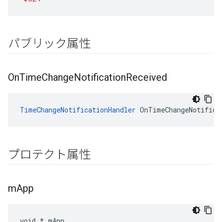
パブリック属性
On
Time
Change
Notification
Received
TimeChangeNotificationHandler
 OnTimeChangeNotifica
プロテクト属性
m
App
void * mApp