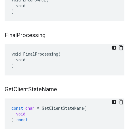
  void

)
Final
Processing
void FinalProcessing(

  void

)
Get
Client
State
Name
const
char
*
GetClientStateName
(
void
)
const