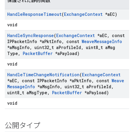
保護された静的関数
Handle
Response
Timeout
(
Exchange
Context
*a
EC)
void
Handle
Sync
Response
(
Exchange
Context
*a
EC
,
const
IPPacket
Info *a
Pkt
Info
,
const
Weave
Message
Info
*a
Msg
Info
,
uint32
_
t a
Profile
Id
,
uint8
_
t a
Msg
Type
,
Packet
Buffer
*a
Payload)
void
Handle
Time
Change
Notification
(
Exchange
Context
*a
EC
,
const IPPacket
Info *a
Pkt
Info
,
const
Weave
Message
Info
*a
Msg
Info
,
uint32
_
t a
Profile
Id
,
uint8
_
t a
Msg
Type
,
Packet
Buffer
*a
Payload)
void
公開タイプ