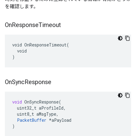
を確認します。
On
Response
Timeout
void OnResponseTimeout(

  void

)
On
Sync
Response
void
OnSyncResponse
(
uint32_t
aProfileId
,
uint8_t
aMsgType
,
PacketBuffer
*
aPayload
)