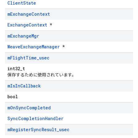
ClientState
m
Exchange
Context
ExchangeContext
*
m
Exchange
Mgr
WeaveExchangeManager
*
m
Flight
Time
_
usec
int32_t
保存するために使用されています。
m
Is
In
Callback
bool
m
On
Sync
Completed
SyncCompletionHandler
m
Register
Sync
Result
_
usec