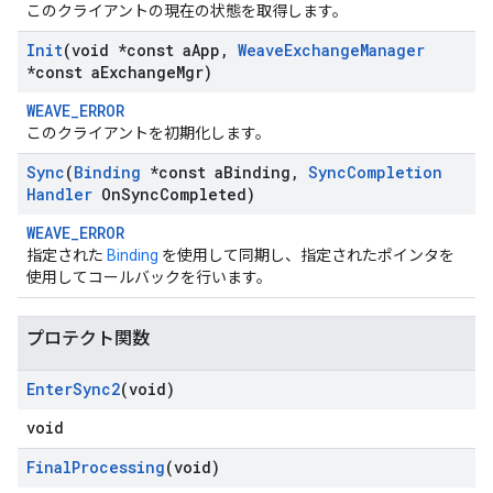
このクライアントの現在の状態を取得します。
Init
(void *const a
App
,
Weave
Exchange
Manager
*const a
Exchange
Mgr)
WEAVE_ERROR
このクライアントを初期化します。
Sync
(
Binding
*const a
Binding
,
Sync
Completion
Handler
On
Sync
Completed)
WEAVE_ERROR
指定された
Binding
を使用して同期し、指定されたポインタを
使用してコールバックを行います。
プロテクト関数
Enter
Sync2
(void)
void
Final
Processing
(void)