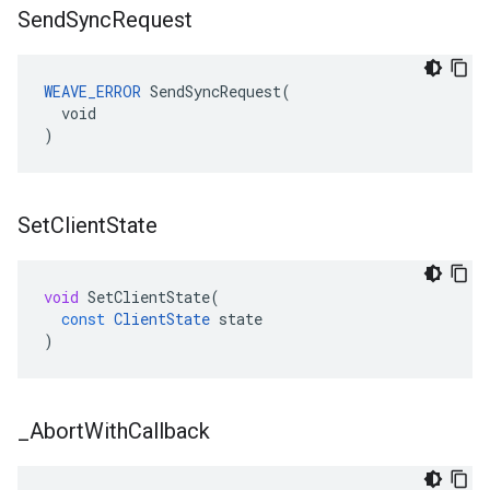
Send
Sync
Request
WEAVE_ERROR
 SendSyncRequest(

  void

)
Set
Client
State
void
SetClientState
(
const
ClientState
state
)
_
Abort
With
Callback