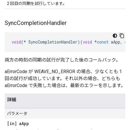
2 回目の同期を試行しています。
Sync
Completion
Handler
void
(
*
SyncCompletionHandler
)(
void
*
const
aApp
,
co
両方の時刻の同期の試行が完了した後のコールバック。
aErrorCode が WEAVE_NO_ERROR の場合、少なくとも 1
回の試行が成功しています。それ以外の場合、どちらも
aErrorCode で失敗した場合は、最新のエラーを示します。
詳細
パラメータ
[in] a
App