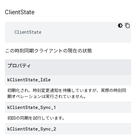
Client
State
 ClientState
この時刻同期クライアントの現在の状態
プロパティ
k
Client
State
_
Idle
初期化され、時刻変更通知を待機していますが、実際の時刻同
期オペレーションは実行されていません。
k
Client
State
_
Sync
_
1
初回の同期を試行しています。
k
Client
State
_
Sync
_
2