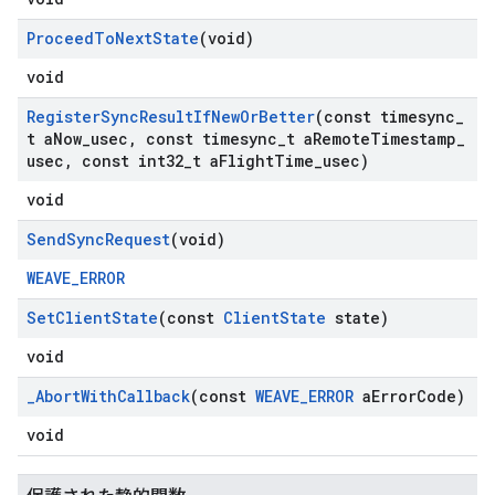
Proceed
To
Next
State
(void)
void
Register
Sync
Result
If
New
Or
Better
(const timesync
_
t a
Now
_
usec
,
const timesync
_
t a
Remote
Timestamp
_
usec
,
const int32
_
t a
Flight
Time
_
usec)
void
Send
Sync
Request
(void)
WEAVE_ERROR
Set
Client
State
(const
Client
State
state)
void
_
Abort
With
Callback
(const
WEAVE
_
ERROR
a
Error
Code)
void