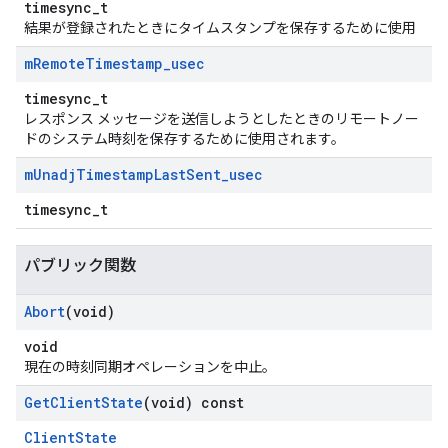
timesync_t
結果が登録されたときにタイムスタンプを保存するために使用
m
Remote
Timestamp
_
usec
timesync_t
レスポンス メッセージを送信しようとしたときのリモートノー
ドのシステム時刻を保存するために使用されます。
m
Unadj
Timestamp
Last
Sent
_
usec
timesync_t
パブリック関数
Abort
(void)
void
現在の時刻同期オペレーションを中止。
Get
Client
State
(void) const
ClientState