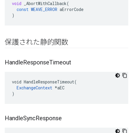
void
_AbortWithCallback
(
const
WEAVE_ERROR
aErrorCode
)
保護された静的関数
Handle
Response
Timeout
void HandleResponseTimeout(

ExchangeContext
 *aEC

)
Handle
Sync
Response