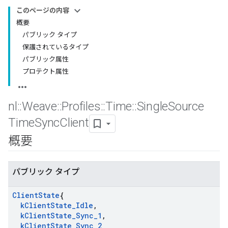
このページの内容
概要
パブリック タイプ
保護されているタイプ
パブリック属性
プロテクト属性
nl
::
Weave
::
Profiles
::
Time
::
Single
Source
Time
Sync
Client
概要
パブリック タイプ
Client
State
{
k
Client
State
_
Idle
,
k
Client
State
_
Sync
_
1
,
k
Client
State
_
Sync
_
2