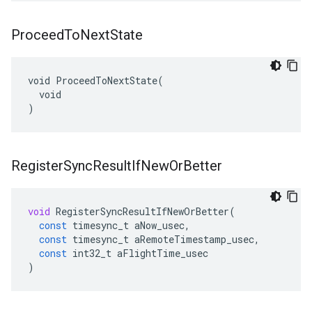
Proceed
To
Next
State
void ProceedToNextState(

  void

)
Register
Sync
Result
If
New
Or
Better
void
RegisterSyncResultIfNewOrBetter
(
const
timesync_t
aNow_usec
,
const
timesync_t
aRemoteTimestamp_usec
,
const
int32_t
aFlightTime_usec
)