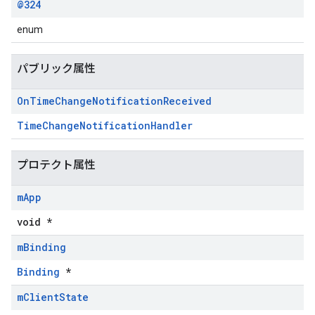
@324
enum
パブリック属性
On
Time
Change
Notification
Received
TimeChangeNotificationHandler
プロテクト属性
m
App
void *
m
Binding
Binding
*
m
Client
State