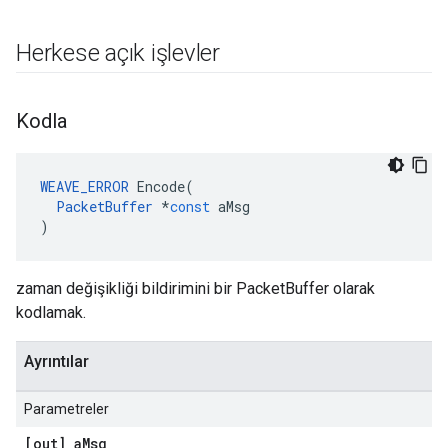
Herkese açık işlevler
Kodla
WEAVE_ERROR
Encode
(
PacketBuffer
*
const
aMsg
)
zaman değişikliği bildirimini bir PacketBuffer olarak
kodlamak.
Ayrıntılar
Parametreler
[out] a
Msg