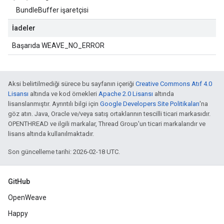
BundleBuffer işaretçisi
İadeler
Başarıda WEAVE_NO_ERROR
Aksi belirtilmediği sürece bu sayfanın içeriği
Creative Commons Atıf 4.0
Lisansı
altında ve kod örnekleri
Apache 2.0 Lisansı
altında
lisanslanmıştır. Ayrıntılı bilgi için
Google Developers Site Politikaları
'na
göz atın. Java, Oracle ve/veya satış ortaklarının tescilli ticari markasıdır.
OPENTHREAD ve ilgili markalar, Thread Group'un ticari markalarıdır ve
lisans altında kullanılmaktadır.
Son güncelleme tarihi: 2026-02-18 UTC.
GitHub
OpenWeave
Happy