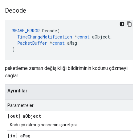
Decode
WEAVE_ERROR
Decode
(
TimeChangeNotification
*
const
aObject
,
PacketBuffer
*
const
aMsg
)
paketleme zaman değişikliği bildiriminin kodunu çözmeyi
sağlar.
Ayrıntılar
Parametreler
[out] a
Object
Kodu çözülmüş nesnenin işaretçisi
[in] a
Msg