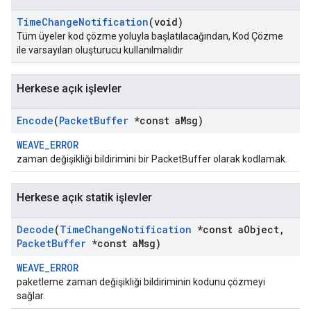
Time
Change
Notification
(void)
Tüm üyeler kod çözme yoluyla başlatılacağından, Kod Çözme
ile varsayılan oluşturucu kullanılmalıdır
Herkese açık işlevler
Encode
(
Packet
Buffer
*const a
Msg)
WEAVE_ERROR
zaman değişikliği bildirimini bir PacketBuffer olarak kodlamak.
Herkese açık statik işlevler
Decode
(
Time
Change
Notification
*const a
Object
,
Packet
Buffer
*const a
Msg)
WEAVE_ERROR
paketleme zaman değişikliği bildiriminin kodunu çözmeyi
sağlar.