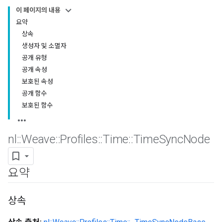
이 페이지의 내용
요약
상속
생성자 및 소멸자
공개 유형
공개 속성
보호된 속성
공개 함수
보호된 함수
nl
::
Weave
::
Profiles
::
Time
::
Time
Sync
Node
요약
상속