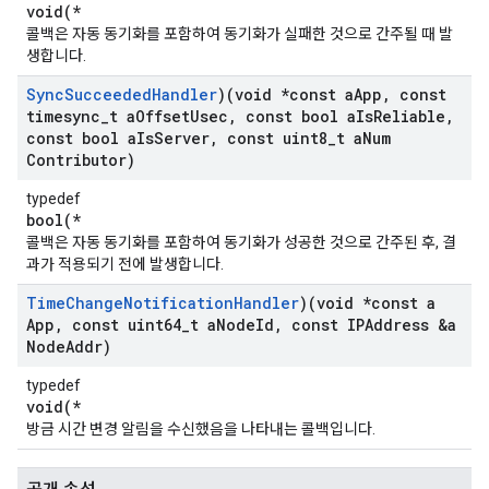
void(*
콜백은 자동 동기화를 포함하여 동기화가 실패한 것으로 간주될 때 발
생합니다.
Sync
Succeeded
Handler
)(void *const a
App
,
const
timesync
_
t a
Offset
Usec
,
const bool a
Is
Reliable
,
const bool a
Is
Server
,
const uint8
_
t a
Num
Contributor)
typedef
bool(*
콜백은 자동 동기화를 포함하여 동기화가 성공한 것으로 간주된 후, 결
과가 적용되기 전에 발생합니다.
Time
Change
Notification
Handler
)(void *const a
App
,
const uint64
_
t a
Node
Id
,
const IPAddress &a
Node
Addr)
typedef
void(*
방금 시간 변경 알림을 수신했음을 나타내는 콜백입니다.