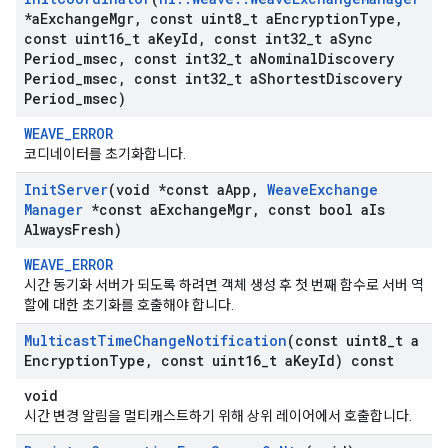
*a
Exchange
Mgr
,
const uint8
_
t a
Encryption
Type
,
const uint16
_
t a
Key
Id
,
const int32
_
t a
Sync
Period
_
msec
,
const int32
_
t a
Nominal
Discovery
Period
_
msec
,
const int32
_
t a
Shortest
Discovery
Period
_
msec)
WEAVE_ERROR
코디네이터를 초기화합니다.
Init
Server
(void *const a
App
,
Weave
Exchange
Manager
*const a
Exchange
Mgr
,
const bool a
Is
Always
Fresh)
WEAVE_ERROR
시간 동기화 서버가 되도록 하려면 객체 생성 후 첫 번째 함수로 서버 역
할에 대한 초기화를 호출해야 합니다.
Multicast
Time
Change
Notification
(const uint8
_
t a
Encryption
Type
,
const uint16
_
t a
Key
Id) const
void
시간 변경 알림을 멀티캐스트하기 위해 상위 레이어에서 호출합니다.