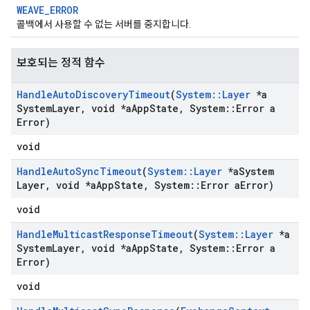
WEAVE_ERROR
콜백에서 사용할 수 없는 서버를 중지합니다.
보호되는 정적 함수
Handle
Auto
Discovery
Timeout
(
System
::
Layer
*a
System
Layer
,
void *a
App
State
,
System
::
Error a
Error)
void
Handle
Auto
Sync
Timeout
(
System
::
Layer
*a
System
Layer
,
void *a
App
State
,
System
::
Error a
Error)
void
Handle
Multicast
Response
Timeout
(
System
::
Layer
*a
System
Layer
,
void *a
App
State
,
System
::
Error a
Error)
void