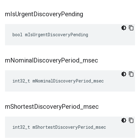
m
Is
Urgent
Discovery
Pending
bool
mIsUrgentDiscoveryPending
m
Nominal
Discovery
Period
_
msec
int32_t
mNominalDiscoveryPeriod_msec
m
Shortest
Discovery
Period
_
msec
int32_t
mShortestDiscoveryPeriod_msec