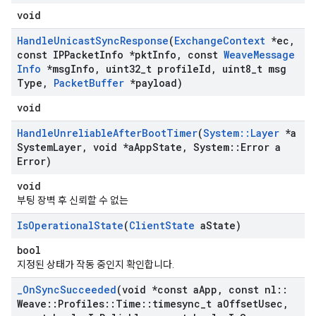
void
Handle
Unicast
Sync
Response
(
Exchange
Context
*ec
,
const IPPacket
Info *pkt
Info
,
const
Weave
Message
Info
*msg
Info
,
uint32
_
t profile
Id
,
uint8
_
t msg
Type
,
Packet
Buffer
*payload)
void
Handle
Unreliable
After
Boot
Timer
(
System
::
Layer
*a
System
Layer
,
void *a
App
State
,
System
::
Error a
Error)
void
부팅 장벽 후 신뢰할 수 없는
Is
Operational
State
(
Client
State
a
State)
bool
지정된 상태가 작동 중인지 확인합니다.
_
On
Sync
Succeeded
(void *const a
App
,
const nl
::
Weave
::
Profiles
::
Time
::
timesync
_
t a
Offset
Usec
,