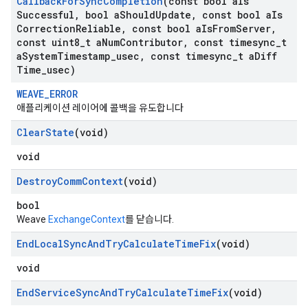
Callback
For
Sync
Completion
(const bool a
Is
Successful
,
bool a
Should
Update
,
const bool a
Is
Correction
Reliable
,
const bool a
Is
From
Server
,
const uint8
_
t a
Num
Contributor
,
const timesync
_
t
a
System
Timestamp
_
usec
,
const timesync
_
t a
Diff
Time
_
usec)
WEAVE_ERROR
애플리케이션 레이어에 콜백을 유도합니다
Clear
State
(void)
void
Destroy
Comm
Context
(void)
bool
Weave
ExchangeContext
를 닫습니다.
End
Local
Sync
And
Try
Calculate
Time
Fix
(void)
void
End
Service
Sync
And
Try
Calculate
Time
Fix
(void)