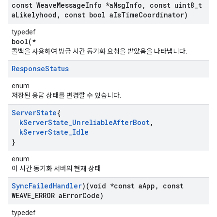
const Weave
Message
Info *a
Msg
Info
,
const uint8
_
t
a
Likelyhood
,
const bool a
Is
Time
Coordinator)
typedef
bool(*
콜백을 사용하여 방금 시간 동기화 요청을 받았음을 나타냅니다.
Response
Status
enum
저장된 응답 상태를 변경할 수 있습니다.
Server
State
{
k
Server
State
_
Unreliable
After
Boot
,
k
Server
State
_
Idle
}
enum
이 시간 동기화 서버의 현재 상태
Sync
Failed
Handler
)(void *const a
App
,
const
WEAVE
_
ERROR a
Error
Code)
typedef