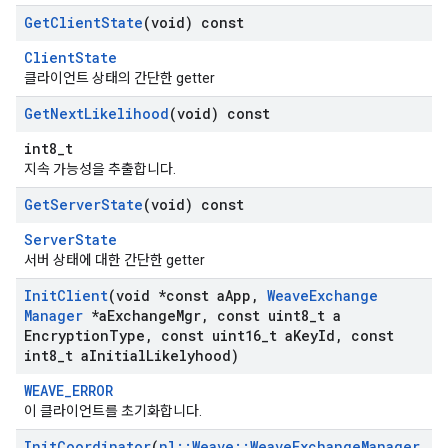
Get
Client
State
(void) const
ClientState
클라이언트 상태의 간단한 getter
Get
Next
Likelihood
(void) const
int8_t
지속 가능성을 추출합니다.
Get
Server
State
(void) const
ServerState
서버 상태에 대한 간단한 getter
Init
Client
(void *const a
App
,
Weave
Exchange
Manager
*a
Exchange
Mgr
,
const uint8
_
t a
Encryption
Type
,
const uint16
_
t a
Key
Id
,
const
int8
_
t a
Initial
Likelyhood)
WEAVE_ERROR
이 클라이언트를 초기화합니다.
Init
Coordinator
(
nl
::
Weave
::
Weave
Exchange
Manager