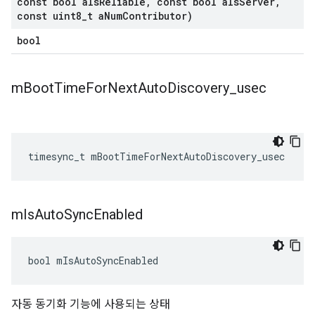
const bool a
Is
Reliable
,
const bool a
Is
Server
,
const uint8
_
t a
Num
Contributor)
bool
m
Boot
Time
For
Next
Auto
Discovery
_
usec
timesync_t
mBootTimeForNextAutoDiscovery_usec
m
Is
Auto
Sync
Enabled
bool
mIsAutoSyncEnabled
자동 동기화 기능에 사용되는 상태