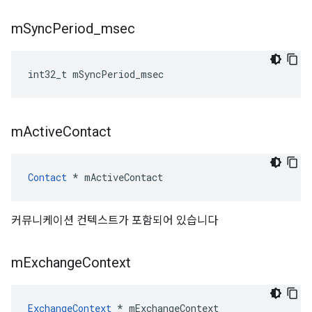
m
Sync
Period
_
msec
int32_t
mSyncPeriod_msec
m
Active
Contact
Contact
*
mActiveContact
커뮤니케이션 컨텍스트가 포함되어 있습니다
m
Exchange
Context
ExchangeContext
*
mExchangeContext