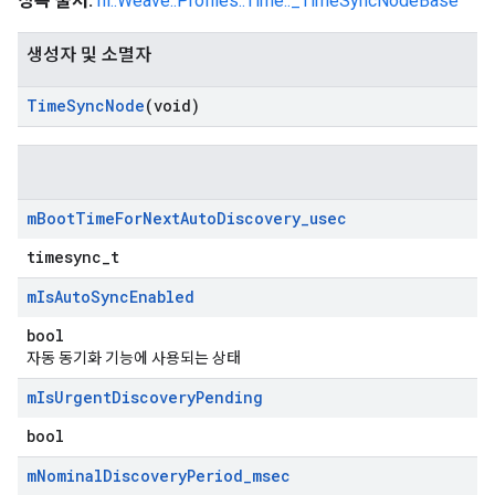
상속 출처:
nl::Weave::Profiles::Time::_TimeSyncNodeBase
생성자 및 소멸자
Time
Sync
Node
(void)
m
Boot
Time
For
Next
Auto
Discovery
_
usec
timesync_t
m
Is
Auto
Sync
Enabled
bool
자동 동기화 기능에 사용되는 상태
m
Is
Urgent
Discovery
Pending
bool
m
Nominal
Discovery
Period
_
msec