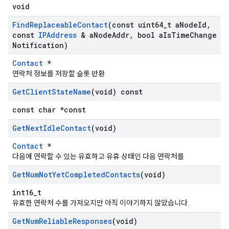
void
Find
Replaceable
Contact
(const uint64
_
t a
Node
Id
,
const
IPAddress
& a
Node
Addr
,
bool a
Is
Time
Change
Notification)
Contact
*
연락처 정보를 저장할 슬롯 반환
Get
Client
State
Name
(void) const
const char *const
Get
Next
Idle
Contact
(void)
Contact
*
다음에 연락할 수 있는 유효하고 유휴 상태인 다음 연락처를
Get
Num
Not
Yet
Completed
Contacts
(void)
int16_t
유효한 연락처 수를 가져오지만 아직 이야기하지 않았습니다.
Get
Num
Reliable
Responses
(void)