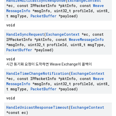
Handle
Multicast
Sync
Response
(
Exchange
Context
*ec
,
const IPPacket
Info *pkt
Info
,
const
Weave
Message
Info
*msg
Info
,
uint32
_
t profile
Id
,
uint8
_
t msg
Type
,
Packet
Buffer
*payload)
void
Handle
Sync
Request
(
Exchange
Context
*ec
,
const
IPPacket
Info *pkt
Info
,
const
Weave
Message
Info
*msg
Info
,
uint32
_
t profile
Id
,
uint8
_
t msg
Type
,
Packet
Buffer
*payload)
void
시간 동기화 요청이 도착하면 Weave Exchange의 콜백이
Handle
Time
Change
Notification
(
Exchange
Context
*ec
,
const IPPacket
Info *pkt
Info
,
const
Weave
Message
Info
*msg
Info
,
uint32
_
t profile
Id
,
uint8
_
t msg
Type
,
Packet
Buffer
*payload)
void
Handle
Unicast
Response
Timeout
(
Exchange
Context
*const ec)