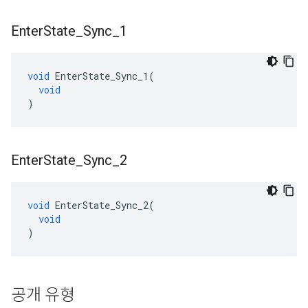
Enter
State
_
Sync
_
1
void
EnterState_Sync_1
(
void
)
Enter
State
_
Sync
_
2
void
EnterState_Sync_2
(
void
)
공개 유형