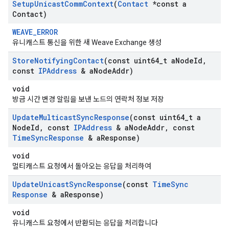
Setup
Unicast
Comm
Context
(
Contact
*const a
Contact)
WEAVE_ERROR
유니캐스트 통신을 위한 새 Weave Exchange 생성
Store
Notifying
Contact
(const uint64
_
t a
Node
Id
,
const
IPAddress
& a
Node
Addr)
void
방금 시간 변경 알림을 보낸 노드의 연락처 정보 저장
Update
Multicast
Sync
Response
(const uint64
_
t a
Node
Id
,
const
IPAddress
& a
Node
Addr
,
const
Time
Sync
Response
& a
Response)
void
멀티캐스트 요청에서 돌아오는 응답을 처리하여
Update
Unicast
Sync
Response
(const
Time
Sync
Response
& a
Response)
void
유니캐스트 요청에서 반환되는 응답을 처리합니다