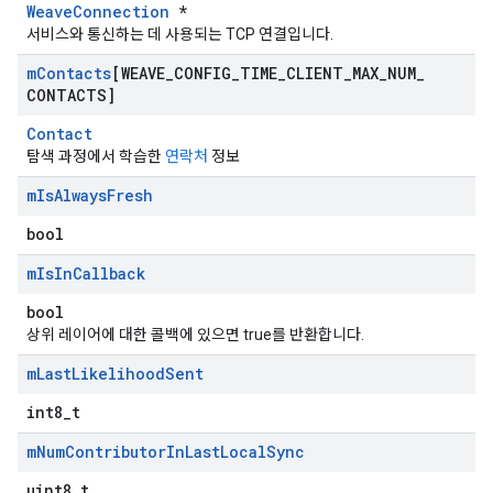
WeaveConnection
*
서비스와 통신하는 데 사용되는 TCP 연결입니다.
m
Contacts
[WEAVE
_
CONFIG
_
TIME
_
CLIENT
_
MAX
_
NUM
_
CONTACTS]
Contact
탐색 과정에서 학습한
연락처
정보
m
Is
Always
Fresh
bool
m
Is
In
Callback
bool
상위 레이어에 대한 콜백에 있으면 true를 반환합니다.
m
Last
Likelihood
Sent
int8_t
m
Num
Contributor
In
Last
Local
Sync
uint8_t