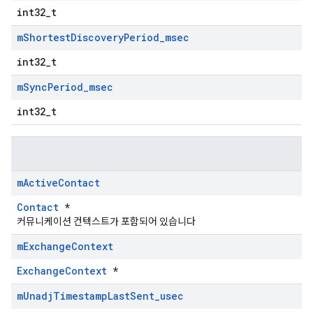
int32_t
m
Shortest
Discovery
Period
_
msec
int32_t
m
Sync
Period
_
msec
int32_t
m
Active
Contact
Contact
*
커뮤니케이션 컨텍스트가 포함되어 있습니다
m
Exchange
Context
ExchangeContext
*
m
Unadj
Timestamp
Last
Sent
_
usec