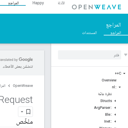
الأدلة
Happy
المراجع
المراجع
المراجع
المستندات
تتضمّن بعض الأخطاء.
C++
Overview
OpenWeave
المرا
nl
::
نظرة عامّة
Request
Structs
Arg
Parser
::
Ble
::
ملخّص
Inet
::