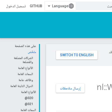
GITHUB
تسجيل الدخول
على هذه الصفحة
وقد
ملخّص
الشركات المصنّعة
والمُصنّعة
الأنواع العامة
السمات العامة
وظائف عامة
nl
::
W
الدوال الثابتة العامة
إرسال ملاحظات
الأنواع العامة
320@
321@
السمات العامة