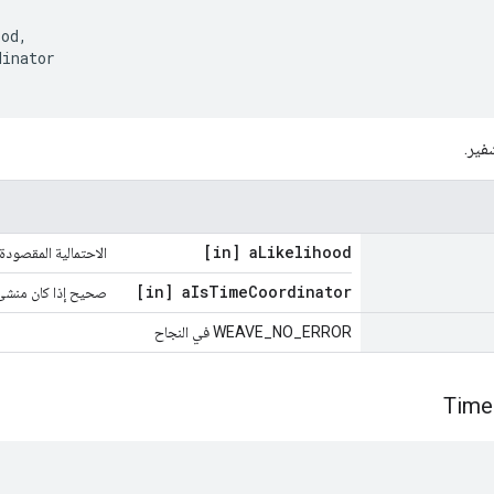
ood
,
dinator
فير.
[in] a
Likelihood
الاحتمالية المقصودة
[in] a
Is
Time
Coordinator
صحيح إذا كان منشئ
WEAVE_NO_ERROR في النجاح
Time