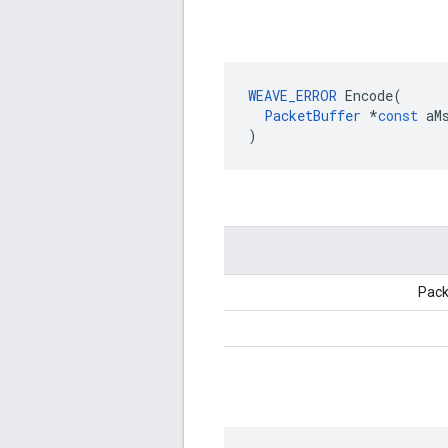
WEAVE_ERROR
Encode
(
PacketBuffer
*
const
aM
)