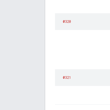
@320
@321