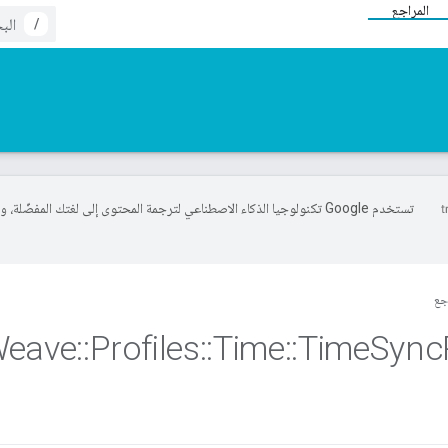
المراجع
/
تستخدم Google تكنولوجيا الذكاء الاصطناعي لترجمة المحتوى إلى لغتك المفضّلة، 
جع
eave
::
Profiles
::
Time
::
Time
Sync