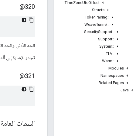
Time
Zone
Utc
Offset
320@
Structs
Token
Pairing
::
Weave
Tunnel
::
Security
Support
::
Support
::
الحد الأدنى والحد ال
System
::
TLV
::
تجدر الإشارة إلى أنّه لا 
Warm
::
Modules
321@
Namespaces
Related Pages
Java
السمات العامة