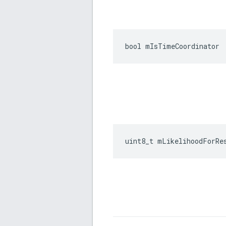
bool mIsTimeCoordinator
uint8_t mLikelihoodForRe