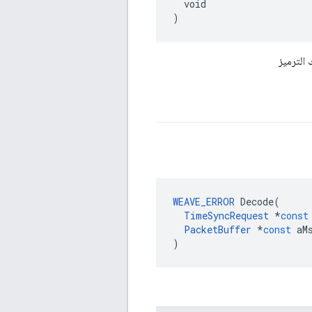
  void

)
الترميز
WEAVE_ERROR
Decode
(
TimeSyncRequest
*
const
PacketBuffer
*
const
aM
)