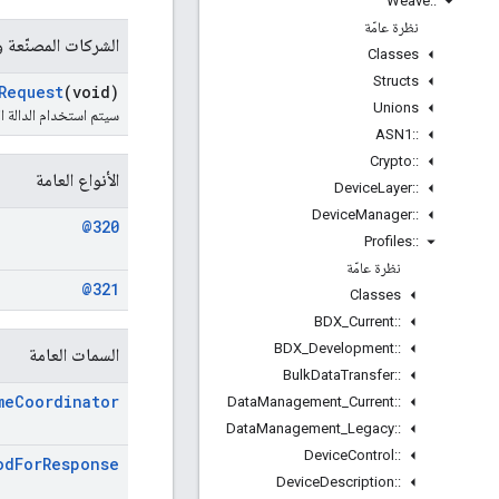
Weave
::
نظرة عامّة
الشركات المصنّعة وا
Classes
Structs
Request
(void)
Unions
سيتم استخدام الدالة ا
ASN1
::
Crypto
::
الأنواع العامة
Device
Layer
::
Device
Manager
::
@320
Profiles
::
نظرة عامّة
@321
Classes
BDX
_
Current
::
BDX
_
Development
::
السمات العامة
Bulk
Data
Transfer
::
me
Coordinator
Data
Management
_
Current
::
Data
Management
_
Legacy
::
Device
Control
::
od
For
Response
Device
Description
::