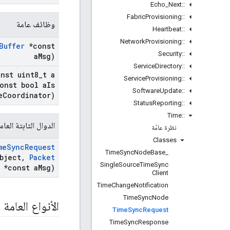
Echo
_
Next
::
Fabric
Provisioning
::
وظائف عامة
Heartbeat
::
Network
Provisioning
::
Buffer
*const
Security
::
a
Msg)
Service
Directory
::
nst uint8
_
t a
Service
Provisioning
::
onst bool a
Is
Software
Update
::
e
Coordinator)
Status
Reporting
::
Time
::
الدوال الثابتة العام
نظرة عامّة
Classes
me
Sync
Request
Time
Sync
Node
Base
_
bject
,
Packet
Single
Source
Time
Sync
*const a
Msg)
Client
Time
Change
Notification
Time
Sync
Node
الأنواع العامة
Time
Sync
Request
Time
Sync
Response