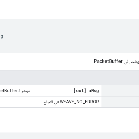
sg
PacketBuffe.
[out] a
Msg
مؤشر لـ PacketBuffer
WEAVE_NO_ERROR في النجاح