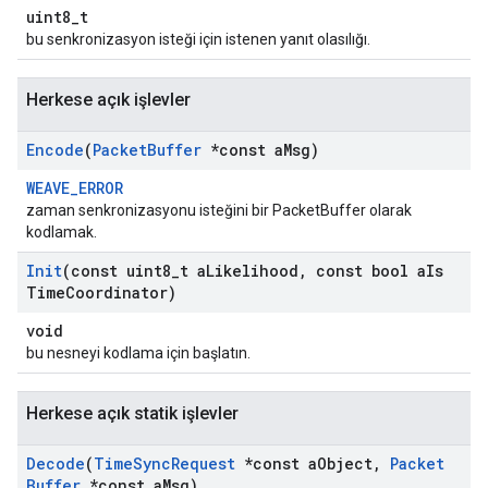
uint8_t
bu senkronizasyon isteği için istenen yanıt olasılığı.
Herkese açık işlevler
Encode
(
Packet
Buffer
*const a
Msg)
WEAVE_ERROR
zaman senkronizasyonu isteğini bir PacketBuffer olarak
kodlamak.
Init
(const uint8
_
t a
Likelihood
,
const bool a
Is
Time
Coordinator)
void
bu nesneyi kodlama için başlatın.
Herkese açık statik işlevler
Decode
(
Time
Sync
Request
*const a
Object
,
Packet
Buffer
*const a
Msg)