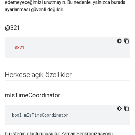
edemeyeceğimizi unutmayın. Bu nedenle, yalnızca burada
ayarlanması güvenli değildir.
@321
@321
Herkese açık özellikler
m
Is
Time
Coordinator
bool mIsTimeCoordinator
bu isteğin oluşturucusu bir Zaman Senkronizasyonu