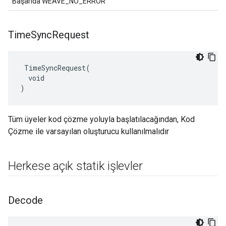
Başarıda WEAVE_NO_ERROR
Time
Sync
Request
 TimeSyncRequest(

  void

)
Tüm üyeler kod çözme yoluyla başlatılacağından, Kod
Çözme ile varsayılan oluşturucu kullanılmalıdır
Herkese açık statik işlevler
Decode