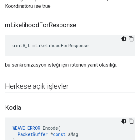
Koordinatörü ise true
m
Likelihood
For
Response
uint8_t mLikelihoodForResponse
bu senkronizasyon isteği için istenen yanıt olasılığı.
Herkese açık işlevler
Kodla
WEAVE_ERROR
Encode
(
PacketBuffer
*
const
aMsg