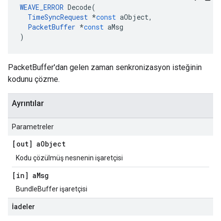
WEAVE_ERROR
Decode
(
TimeSyncRequest
*
const
aObject
,
PacketBuffer
*
const
aMsg
)
PacketBuffer'dan gelen zaman senkronizasyon isteğinin
kodunu çözme.
Ayrıntılar
Parametreler
[out] a
Object
Kodu çözülmüş nesnenin işaretçisi
[in] a
Msg
BundleBuffer işaretçisi
İadeler