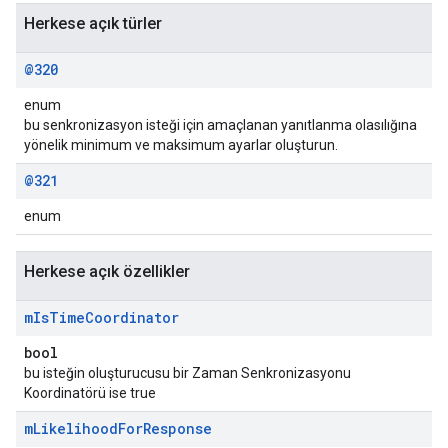
Herkese açık türler
@320
enum
bu senkronizasyon isteği için amaçlanan yanıtlanma olasılığına
yönelik minimum ve maksimum ayarlar oluşturun.
@321
enum
Herkese açık özellikler
m
Is
Time
Coordinator
bool
bu isteğin oluşturucusu bir Zaman Senkronizasyonu
Koordinatörü ise true
m
Likelihood
For
Response