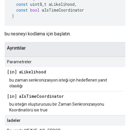
const
uint8_t
aLikelihood
,
const
bool
aIsTimeCoordinator
)
bu nesneyi kodlama için başlatın.
Ayrıntılar
Parametreler
[in] a
Likelihood
bu zaman senkronizasyon isteği için hedeflenen yanıt
olasılığı
[in] a
Is
Time
Coordinator
bu isteğin oluşturucusu bir Zaman Senkronizasyonu
Koordinatörü ise true
İadeler