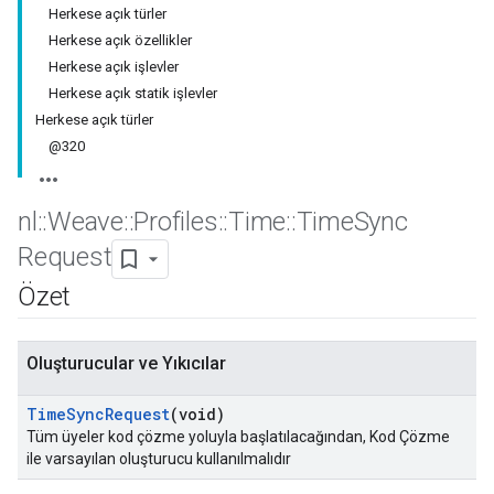
Herkese açık türler
Herkese açık özellikler
Herkese açık işlevler
Herkese açık statik işlevler
Herkese açık türler
@320
nl
::
Weave
::
Profiles
::
Time
::
Time
Sync
Request
Özet
Oluşturucular ve Yıkıcılar
Time
Sync
Request
(void)
Tüm üyeler kod çözme yoluyla başlatılacağından, Kod Çözme
ile varsayılan oluşturucu kullanılmalıdır