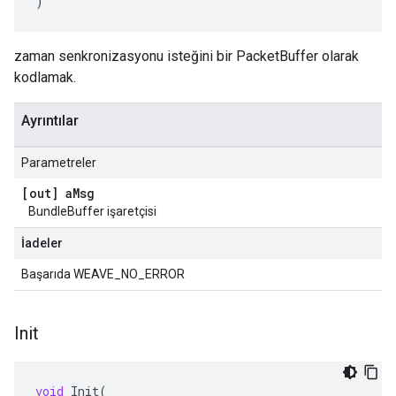
)
zaman senkronizasyonu isteğini bir PacketBuffer olarak
kodlamak.
Ayrıntılar
Parametreler
[out] a
Msg
BundleBuffer işaretçisi
İadeler
Başarıda WEAVE_NO_ERROR
Init
void
Init
(