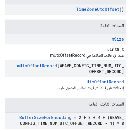
Time
Zone
Utc
Offset
()
السمات العامة
m
Size
uint8_t
عدد الإدخالات الصالحة في mUtcOffsetRecord
m
Utc
Offset
Record
[WEAVE
_
CONFIG
_
TIME
_
NUM
_
UTC
_
OFFSET
_
RECORD]
UtcOffsetRecord
إدخالات فروقات التوقيت العالمي المتفق عليه
السمات الثابتة العامة
Buffer
Size
For
Encoding
= 2 + 8 + 4 + (WEAVE
_
CONFIG
_
TIME
_
NUM
_
UTC
_
OFFSET
_
RECORD - 1) * 8