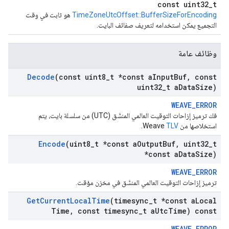
const uint32_t
TimeZoneUtcOffset::BufferSizeForEncoding
هو ثابت في وقت
التجميع يمكن استخدامه لتعريف صفائف البايت.
وظائف عامة
Decode
(const uint8
_
t *const a
Input
Buf
,
const
uint32
_
t a
Data
Size)
WEAVE_ERROR
فك ترميز إزاحات التوقيت العالمي المنسَّق (UTC) من سلسلة بايت، يتم
استخلاصها من Weave
TLV
.
Encode
(uint8
_
t *const a
Output
Buf
,
uint32
_
t
*const a
Data
Size)
WEAVE_ERROR
ترميز إزاحات التوقيت العالمي المنسَّق في مخزن مؤقت.
Get
Current
Local
Time
(timesync
_
t *const a
Local
Time
,
const timesync
_
t a
Utc
Time) const
WEAVE_ERROR