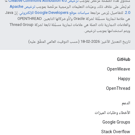
محتوى هذه الصفحة مرخّص بموجب
ترخيص Creative Commons Attribution 4.0‏
ما
لم يُنصّ على خلاف ذلك، وعيّنات التعليمات البرمجية مرخّصة بموجب
ترخيص Apache
2.0‏
. للتفاصيل، يُرجى مراجعة
سياسات موقع Google Developers الإلكتروني
. إنّ Java
هي علامة تجارية مسجَّلة لشركة Oracle و/أو شركائها التابعين. ‫OPENTHREAD
والعلامات التجارية ذات الصلة هي علامات تجارية مسجّلة تابعة لشركة Thread Group
ويتم استخدامها بموجب ترخيص.
تاريخ التعديل الأخير: 2026-02-18 (حسب التوقيت العالمي المتفَّق عليه)
GitHub
OpenWeave
Happy
OpenThread
الدعم
الأخطاء وطلبات الميزات
Google Groups
Stack Overflow