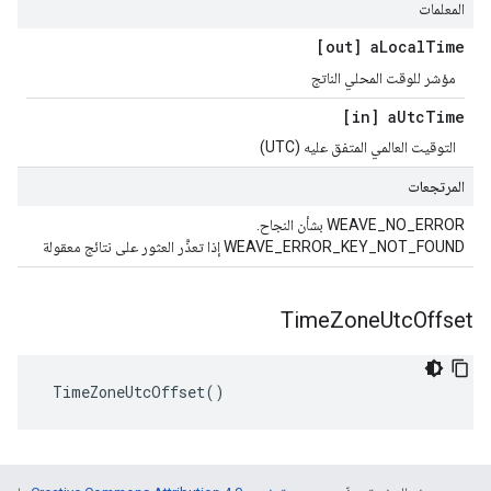
المعلمات
[out] a
Local
Time
مؤشر للوقت المحلي الناتج
[in] a
Utc
Time
التوقيت العالمي المتفق عليه (UTC)
المرتجعات
WEAVE_NO_ERROR بشأن النجاح.
WEAVE_ERROR_KEY_NOT_FOUND إذا تعذَّر العثور على نتائج معقولة
Time
Zone
Utc
Offset
 TimeZoneUtcOffset()