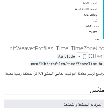
السمات العامة
السمات الثابتة العامة
وظائف عامة
بُنى
السمات العامة
mSize
nl
::
Weave
::
Profiles
::
Time
::
Time
Zone
Utc
Offset
#include
<src/lib/profiles/time/WeaveTime.h>
برنامج ترميز معادلة التوقيت العالمي المنسَّق (UTC) لمنطقة زمنية معيّنة
ملخّص
الشركات المصنّعة والمُصنّعة