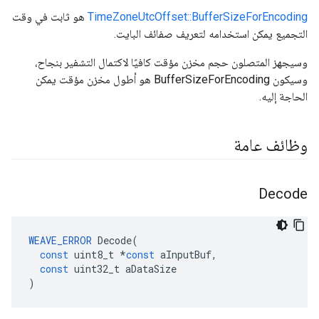
TimeZoneUtcOffset::BufferSizeForEncoding
هو ثابت في وقت
التجميع يمكن استخدامه لتعريف صفائف البايت.
وسيجهز المتصلون حجم مخزن مؤقت كافيًا لاكتمال التشفير بنجاح،
وسيكون BufferSizeForEncoding هو أطول مخزن مؤقت يمكن
الحاجة إليه.
وظائف عامة
Decode
WEAVE_ERROR
Decode
(
const
uint8_t
*
const
aInputBuf
,
const
uint32_t
aDataSize
)