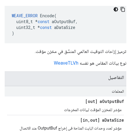
WEAVE_ERROR
Encode
(
uint8_t
*
const
aOutputBuf
,
uint32_t
*
const
aDataSize
)
ترميز إزاحات التوقيت العالمي المنسَّق في مخزن مؤقت.
نوع بيانات المقاس هو نفسه
WeaveTLV.h
التفاصيل
المعلمات
[out] a
Output
Buf
مؤشر للمخزن المؤقت لبيانات المخرجات
[in
,
out] a
Data
Size
مؤشر لعدد وحدات البايت المتاحة في إخراج OutputBuf عند الاتصال