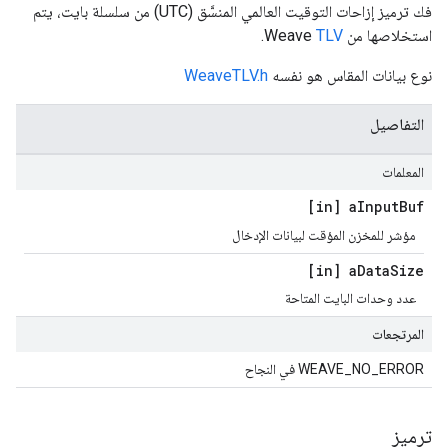
فك ترميز إزاحات التوقيت العالمي المنسَّق (UTC) من سلسلة بايت، يتم
استخلاصها من Weave
TLV
.
نوع بيانات المقاس هو نفسه
WeaveTLV.h
التفاصيل
المعلمات
[in] a
Input
Buf
مؤشر للمخزن المؤقت لبيانات الإدخال
[in] a
Data
Size
عدد وحدات البايت المتاحة
المرتجعات
WEAVE_NO_ERROR في النجاح
ترميز