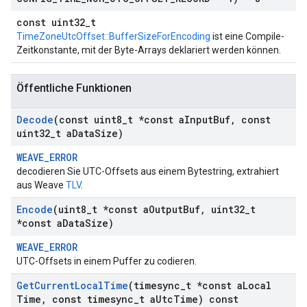
const uint32_t
TimeZoneUtcOffset::BufferSizeForEncoding
ist eine Compile-
Zeitkonstante, mit der Byte-Arrays deklariert werden können.
Öffentliche Funktionen
Decode
(const uint8
_
t *const a
Input
Buf
,
const
uint32
_
t a
Data
Size)
WEAVE_ERROR
decodieren Sie UTC-Offsets aus einem Bytestring, extrahiert
aus Weave
TLV
.
Encode
(uint8
_
t *const a
Output
Buf
,
uint32
_
t
*const a
Data
Size)
WEAVE_ERROR
UTC-Offsets in einem Puffer zu codieren.
Get
Current
Local
Time
(timesync
_
t *const a
Local
Time
,
const timesync
_
t a
Utc
Time) const