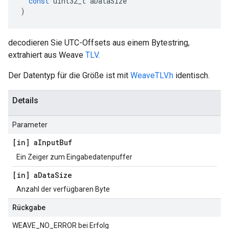
const
uint32_t
aDataSize
)
decodieren Sie UTC-Offsets aus einem Bytestring,
extrahiert aus Weave
TLV
.
Der Datentyp für die Größe ist mit
WeaveTLV.h
identisch.
Details
Parameter
[in] a
Input
Buf
Ein Zeiger zum Eingabedatenpuffer
[in] a
Data
Size
Anzahl der verfügbaren Byte
Rückgabe
WEAVE_NO_ERROR bei Erfolg