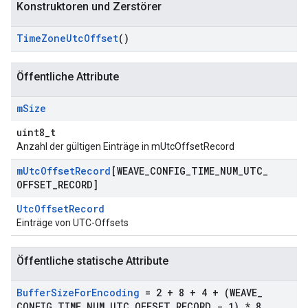
Konstruktoren und Zerstörer
Time
Zone
Utc
Offset
()
Öffentliche Attribute
m
Size
uint8_t
Anzahl der gültigen Einträge in mUtcOffsetRecord
m
Utc
Offset
Record
[WEAVE
_
CONFIG
_
TIME
_
NUM
_
UTC
_
OFFSET
_
RECORD]
UtcOffsetRecord
Einträge von UTC-Offsets
Öffentliche statische Attribute
Buffer
Size
For
Encoding
= 2 + 8 + 4 + (WEAVE
_
CONFIG
_
TIME
_
NUM
_
UTC
_
OFFSET
_
RECORD - 1) * 8