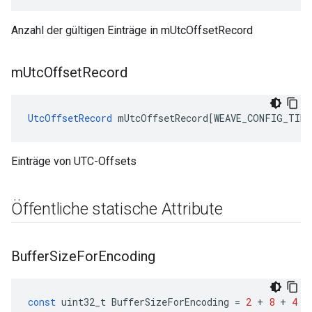
Anzahl der gültigen Einträge in mUtcOffsetRecord
m
Utc
Offset
Record
UtcOffsetRecord
mUtcOffsetRecord
[
WEAVE_CONFIG_TIME
Einträge von UTC-Offsets
Öffentliche statische Attribute
Buffer
Size
For
Encoding
const
uint32_t
BufferSizeForEncoding
=
2
+
8
+
4
+