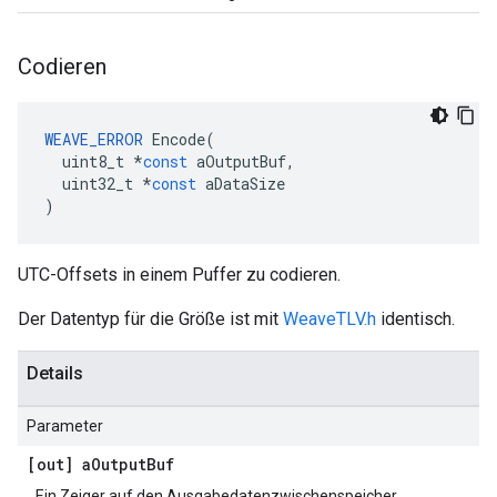
Codieren
WEAVE_ERROR
Encode
(
uint8_t
*
const
aOutputBuf
,
uint32_t
*
const
aDataSize
)
UTC-Offsets in einem Puffer zu codieren.
Der Datentyp für die Größe ist mit
WeaveTLV.h
identisch.
Details
Parameter
[out] a
Output
Buf
Ein Zeiger auf den Ausgabedatenzwischenspeicher