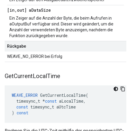
[in
,
out] a
Data
Size
Ein Zeiger auf die Anzahl der Byte, die beim Aufrufen in
aOutputBuf verfügbar sind. Dieser wird geändert, um die
Anzahl der verwendeten Byte anzuzeigen, nachdem die
Funktion zurückgegeben wurde.
Rückgabe
WEAVE_NO_ERROR bei Erfolg
Get
Current
Local
Time
WEAVE_ERROR
GetCurrentLocalTime
(
timesync_t
*
const
aLocalTime
,
const
timesync_t
aUtcTime
)
const
Rechnen Sie die UTC-Zeit mithilfe der gespeicherten UTC-