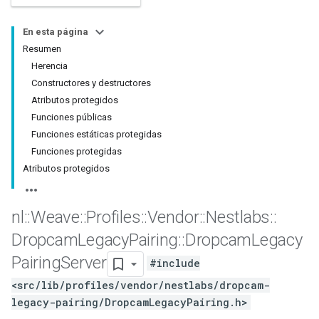
En esta página
Resumen
Herencia
Constructores y destructores
Atributos protegidos
Funciones públicas
Funciones estáticas protegidas
Funciones protegidas
Atributos protegidos
nl
::
Weave
::
Profiles
::
Vendor
::
Nestlabs
::
Dropcam
Legacy
Pairing
::
Dropcam
Legacy
Pairing
Server
#include
<src/lib/profiles/vendor/nestlabs/dropcam-
legacy-pairing/DropcamLegacyPairing.h>