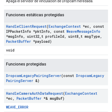
Apaga el servidor de vinculación de Dropcam heredada.
Funciones estáticas protegidas
Handle
Client
Request
(
Exchange
Context
*ec
,
const
IPPacket
Info *pkt
Info
,
const
Weave
Message
Info
*msg
Info
,
uint32
_
t profile
Id
,
uint8
_
t msg
Type
,
Packet
Buffer
*payload)
void
Funciones protegidas
Dropcam
Legacy
Pairing
Server
(const
Dropcam
Legacy
Pairing
Server
&)
Handle
Camera
Auth
Data
Request
(
Exchange
Context
*ec
,
Packet
Buffer
*& msg
Buf)
WEAVE_ERROR