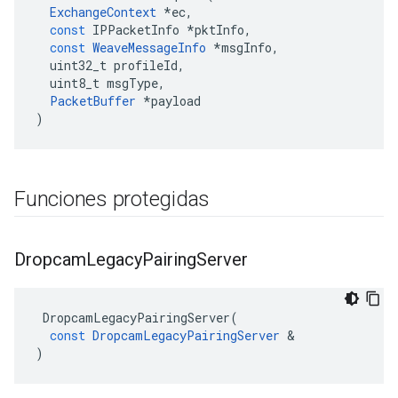
ExchangeContext
*
ec
,
const
IPPacketInfo
*
pktInfo
,
const
WeaveMessageInfo
*
msgInfo
,
uint32_t
profileId
,
uint8_t
msgType
,
PacketBuffer
*
payload
)
Funciones protegidas
Dropcam
Legacy
Pairing
Server
DropcamLegacyPairingServer
(
const
DropcamLegacyPairingServer
&
)