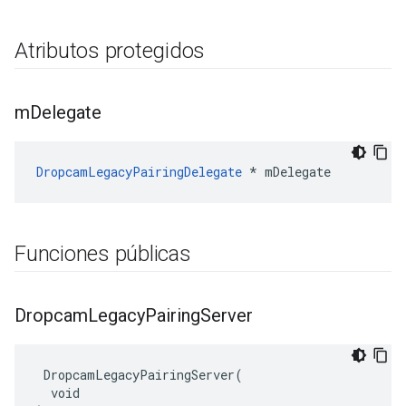
Atributos protegidos
m
Delegate
DropcamLegacyPairingDelegate
 * mDelegate
Funciones públicas
Dropcam
Legacy
Pairing
Server
 DropcamLegacyPairingServer(

  void
