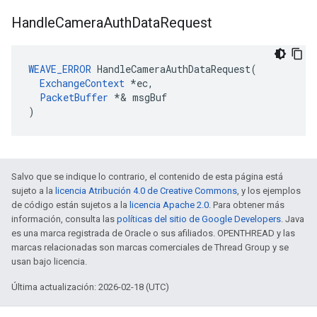
Handle
Camera
Auth
Data
Request
WEAVE_ERROR
 HandleCameraAuthDataRequest(

ExchangeContext
*ec,
PacketBuffer
 *
& msgBuf

)
Salvo que se indique lo contrario, el contenido de esta página está
sujeto a la
licencia Atribución 4.0 de Creative Commons
, y los ejemplos
de código están sujetos a la
licencia Apache 2.0
. Para obtener más
información, consulta las
políticas del sitio de Google Developers
. Java
es una marca registrada de Oracle o sus afiliados. OPENTHREAD y las
marcas relacionadas son marcas comerciales de Thread Group y se
usan bajo licencia.
Última actualización: 2026-02-18 (UTC)