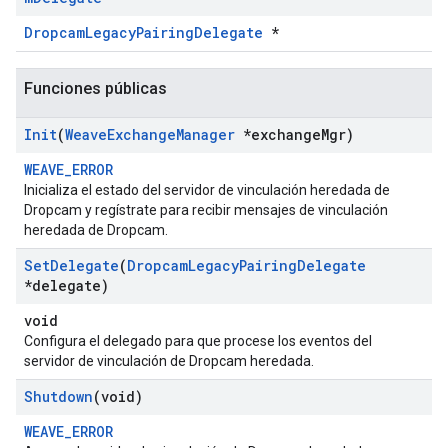
DropcamLegacyPairingDelegate
*
Funciones públicas
Init
(
Weave
Exchange
Manager
*exchange
Mgr)
WEAVE_ERROR
Inicializa el estado del servidor de vinculación heredada de
Dropcam y regístrate para recibir mensajes de vinculación
heredada de Dropcam.
Set
Delegate
(
Dropcam
Legacy
Pairing
Delegate
*delegate)
void
Configura el delegado para que procese los eventos del
servidor de vinculación de Dropcam heredada.
Shutdown
(void)
WEAVE_ERROR