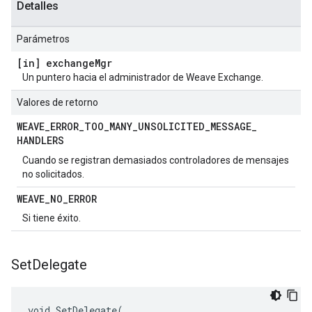
Detalles
Parámetros
[in] exchange
Mgr
Un puntero hacia el administrador de Weave Exchange.
Valores de retorno
WEAVE
_
ERROR
_
TOO
_
MANY
_
UNSOLICITED
_
MESSAGE
_
HANDLERS
Cuando se registran demasiados controladores de mensajes
no solicitados.
WEAVE
_
NO
_
ERROR
Si tiene éxito.
Set
Delegate
void SetDelegate(
