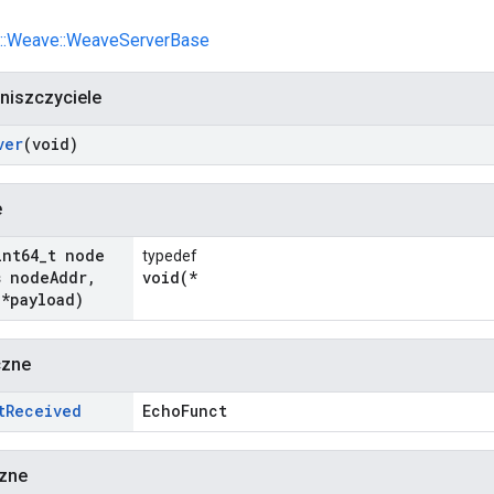
l::Weave::WeaveServerBase
 niszczyciele
ver
(void)
e
int64
_
t node
typedef
 node
Addr
,
void(*
 *payload)
czne
t
Received
EchoFunct
czne