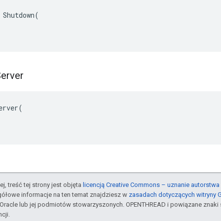
 Shutdown(

erver
erver(

j, treść tej strony jest objęta
licencją Creative Commons – uznanie autorstwa 
gółowe informacje na ten temat znajdziesz w
zasadach dotyczących witryny 
Oracle lub jej podmiotów stowarzyszonych. OPENTHREAD i powiązane znaki 
cji.