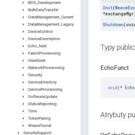
::
BDX
_
Development
Init
(
Weave
Ex
::
Bulk
Data
Transfer
*exchange
Mgr
::
Data
Management
_
Current
Shutdown
(voi
::
Data
Management
_
Legacy
::
Device
Control
::
Device
Description
Typy publi
::
Echo
_
Next
::
Fabric
Provisioning
::
Heartbeat
Echo
Funct
::
Network
Provisioning
::
Security
::
Service
Directory
void
(
*
Echo
::
Service
Provisioning
::
Software
Update
::
Status
Reporting
::
Time
Atrybuty pu
::
Token
Pairing
::
Weave
Tunnel
::
Security
Support