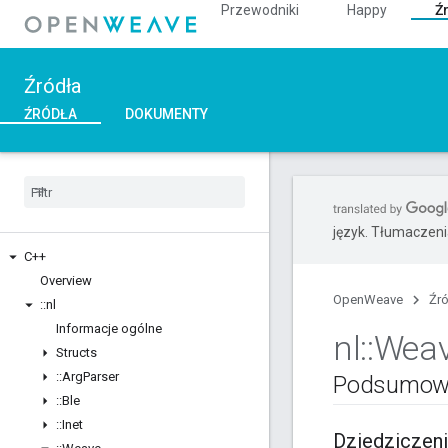
Przewodniki
Happy
Ź
Źródła
ŹRÓDŁA
DOKUMENTY
język. Tłumaczen
C++
Overview
OpenWeave
Źr
::
nl
Informacje ogólne
nl
::
Wea
Structs
::
Arg
Parser
Podsumow
::
Ble
::
Inet
Dziedziczen