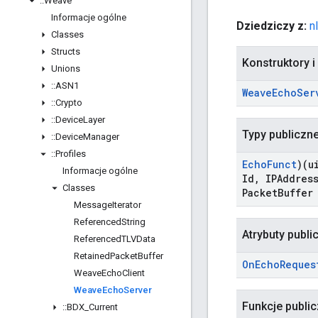
::
Weave
Informacje ogólne
Dziedziczy z:
n
Classes
Structs
Konstruktory i
Unions
::
ASN1
Weave
Echo
Ser
::
Crypto
::
Device
Layer
Typy publiczn
::
Device
Manager
::
Profiles
Echo
Funct
)(u
Informacje ogólne
Id
,
IPAddress
Classes
Packet
Buffer
Message
Iterator
Referenced
String
Atrybuty publi
Referenced
TLVData
Retained
Packet
Buffer
On
Echo
Reques
Weave
Echo
Client
Weave
Echo
Server
Funkcje publi
::
BDX
_
Current