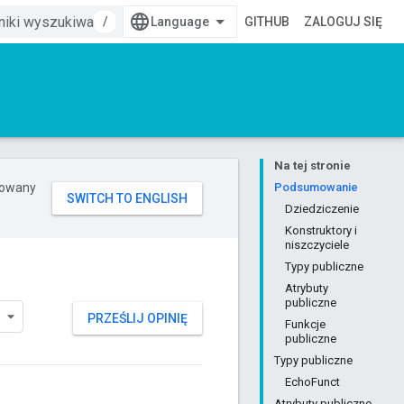
/
GITHUB
ZALOGUJ SIĘ
Na tej stronie
erowany
Podsumowanie
Dziedziczenie
Konstruktory i
niszczyciele
Typy publiczne
Atrybuty
publiczne
PRZEŚLIJ OPINIĘ
Funkcje
publiczne
Typy publiczne
EchoFunct
Atrybuty publiczne