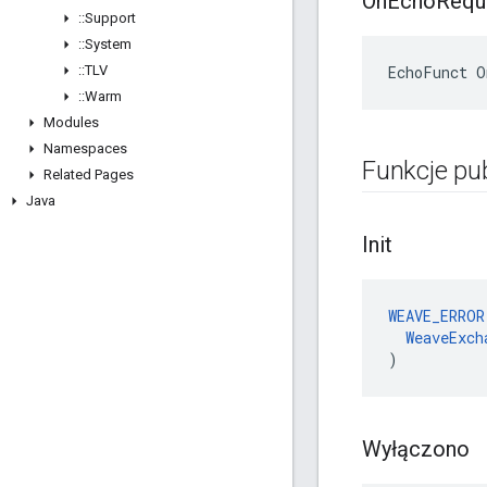
On
Echo
Requ
::
Support
::
System
::
TLV
EchoFunct O
::
Warm
Modules
Namespaces
Funkcje pu
Related Pages
Java
Init
WEAVE_ERROR
WeaveExch
)
Wyłączono