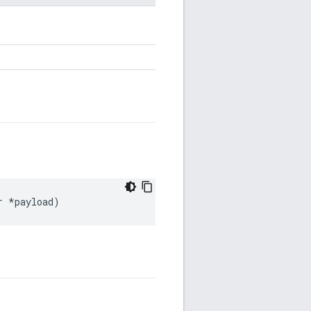
r
*
payload
)