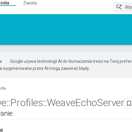
ródła
Zasoby
Google używa technologii AI do tłumaczenia treści na Twój pref
ia wygenerowane przez AI mogą zawierać błędy.
ódła
ve
::
Profiles
::
Weave
Echo
Server
anie
ie