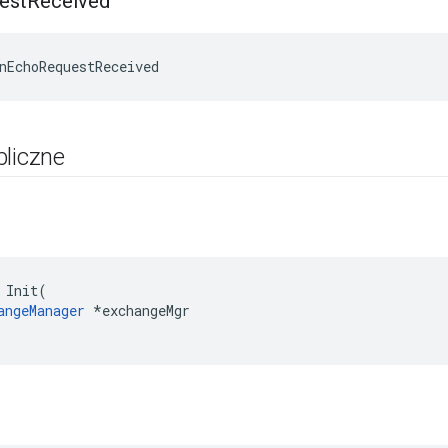
est
Received
nEchoRequestReceived
bliczne
 Init(

angeManager
 *exchangeMgr
