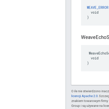
WEAVE_ERROR
  void

)
Weave
Echo
S
 WeaveEchoS
  void

)
O ile nie stwierdzono inacze
licencji Apache 2.0
. Szcze
znakiem towarowym firmy 
Group i są używane na licen