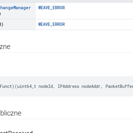
change
Manager
WEAVE_ERROR
)
d)
WEAVE_ERROR
czne
Funct
)(
uint64_t
nodeId
,
IPAddress
nodeAddr
,
PacketBuffe
bliczne