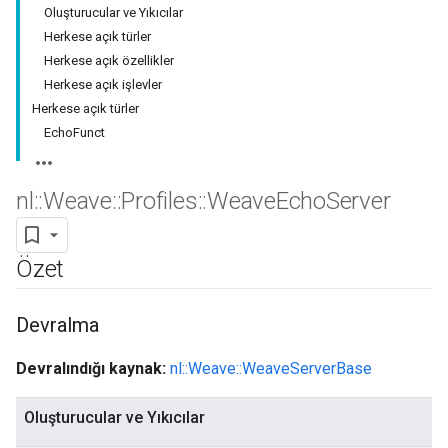
Oluşturucular ve Yıkıcılar
Herkese açık türler
Herkese açık özellikler
Herkese açık işlevler
Herkese açık türler
EchoFunct
nl
::
Weave
::
Profiles
::
Weave
Echo
Server
Özet
Devralma
Devralındığı kaynak:
nl::Weave::WeaveServerBase
Oluşturucular ve Yıkıcılar