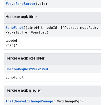
Weave
Echo
Server
(void)
Herkese açık türler
Echo
Funct
)(uint64
_
t node
Id
,
IPAddress node
Addr
,
Packet
Buffer *payload)
typedef
void(*
Herkese açık özellikler
On
Echo
Request
Received
EchoFunct
Herkese açık işlevler
Init
(
Weave
Exchange
Manager
*exchange
Mgr)