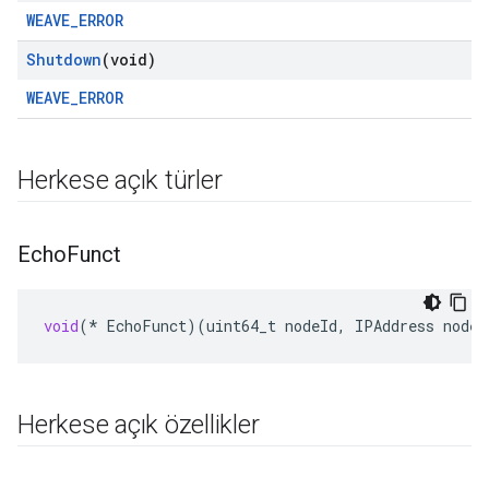
WEAVE_ERROR
Shutdown
(void)
WEAVE_ERROR
Herkese açık türler
Echo
Funct
void
(
*
EchoFunct
)(
uint64_t
nodeId
,
IPAddress
nodeA
Herkese açık özellikler