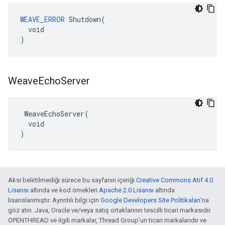
WEAVE_ERROR
 Shutdown(

  void

)
Weave
Echo
Server
 WeaveEchoServer(

  void

)
Aksi belirtilmediği sürece bu sayfanın içeriği
Creative Commons Atıf 4.0
Lisansı
altında ve kod örnekleri
Apache 2.0 Lisansı
altında
lisanslanmıştır. Ayrıntılı bilgi için
Google Developers Site Politikaları
'na
göz atın. Java, Oracle ve/veya satış ortaklarının tescilli ticari markasıdır.
OPENTHREAD ve ilgili markalar, Thread Group'un ticari markalarıdır ve