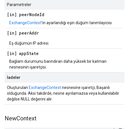
Parametreler
[in] peer
Node
Id
ExchangeContext
'in ayarlandığı eşin düğüm tanımlayıcısı.
[in] peer
Addr
Eş düğümün IP adresi.
[in] app
State
Bağlam durumunu barındıran daha yüksek bir katman
nesnesinin işaretçisi.
İadeler
Oluşturulan
ExchangeContext
nesnesine işaretçi, Başarılı
olduğunda. Aksi takdirde, nesne ayrılamazsa veya kullanılabilir
değilse NULL değerini alır.
New
Context