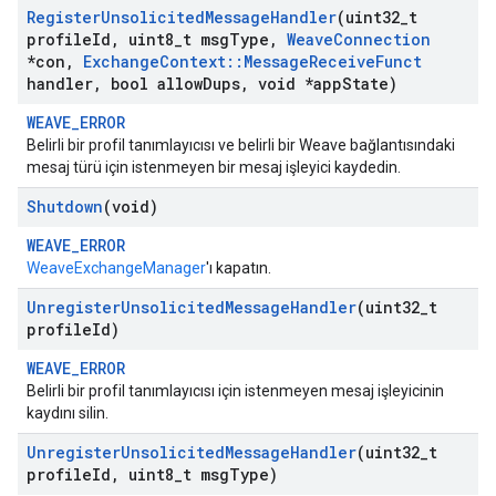
Register
Unsolicited
Message
Handler
(uint32
_
t
profile
Id
,
uint8
_
t msg
Type
,
Weave
Connection
*con
,
Exchange
Context
::
Message
Receive
Funct
handler
,
bool allow
Dups
,
void *app
State)
WEAVE_ERROR
Belirli bir profil tanımlayıcısı ve belirli bir Weave bağlantısındaki
mesaj türü için istenmeyen bir mesaj işleyici kaydedin.
Shutdown
(void)
WEAVE_ERROR
WeaveExchangeManager
'ı kapatın.
Unregister
Unsolicited
Message
Handler
(uint32
_
t
profile
Id)
WEAVE_ERROR
Belirli bir profil tanımlayıcısı için istenmeyen mesaj işleyicinin
kaydını silin.
Unregister
Unsolicited
Message
Handler
(uint32
_
t
profile
Id
,
uint8
_
t msg
Type)