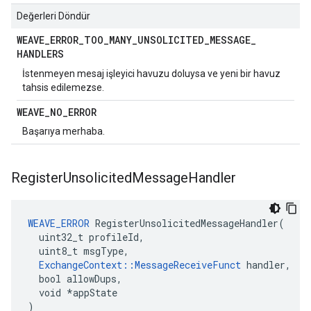
Değerleri Döndür
WEAVE
_
ERROR
_
TOO
_
MANY
_
UNSOLICITED
_
MESSAGE
_
HANDLERS
İstenmeyen mesaj işleyici havuzu doluysa ve yeni bir havuz
tahsis edilemezse.
WEAVE
_
NO
_
ERROR
Başarıya merhaba.
Register
Unsolicited
Message
Handler
WEAVE_ERROR
 RegisterUnsolicitedMessageHandler(

  uint32_t profileId,

  uint8_t msgType,

ExchangeContext::MessageReceiveFunct
 handler,

  bool allowDups,

  void *appState

)