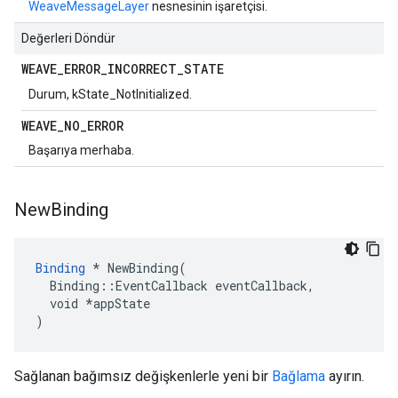
WeaveMessageLayer
nesnesinin işaretçisi.
Değerleri Döndür
WEAVE
_
ERROR
_
INCORRECT
_
STATE
Durum, kState_NotInitialized.
WEAVE
_
NO
_
ERROR
Başarıya merhaba.
New
Binding
Binding
 * NewBinding(

  Binding::EventCallback eventCallback,

  void *appState

)
Sağlanan bağımsız değişkenlerle yeni bir
Bağlama
ayırın.