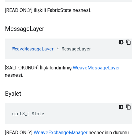
[READ ONLY] İlişkili FabricState nesnesi.
Message
Layer
WeaveMessageLayer
 * MessageLayer
[SALT OKUNUR] İlişkilendirilmiş
WeaveMessageLayer
nesnesi.
Eyalet
uint8_t State
[READ ONLY]
WeaveExchangeManager
nesnesinin durumu.