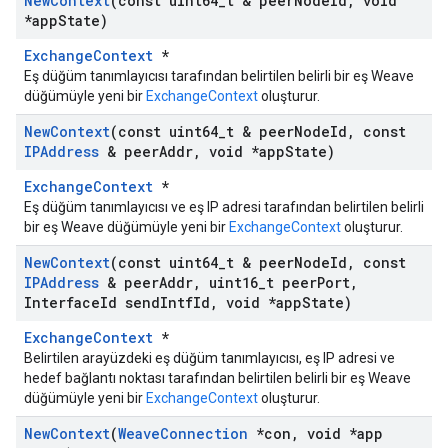
New
Context
(const uint64
_
t & peer
Node
Id
,
void
*app
State)
ExchangeContext
*
Eş düğüm tanımlayıcısı tarafından belirtilen belirli bir eş Weave
düğümüyle yeni bir
ExchangeContext
oluşturur.
New
Context
(const uint64
_
t & peer
Node
Id
,
const
IPAddress
& peer
Addr
,
void *app
State)
ExchangeContext
*
Eş düğüm tanımlayıcısı ve eş IP adresi tarafından belirtilen belirli
bir eş Weave düğümüyle yeni bir
ExchangeContext
oluşturur.
New
Context
(const uint64
_
t & peer
Node
Id
,
const
IPAddress
& peer
Addr
,
uint16
_
t peer
Port
,
Interface
Id send
Intf
Id
,
void *app
State)
ExchangeContext
*
Belirtilen arayüzdeki eş düğüm tanımlayıcısı, eş IP adresi ve
hedef bağlantı noktası tarafından belirtilen belirli bir eş Weave
düğümüyle yeni bir
ExchangeContext
oluşturur.
New
Context
(
Weave
Connection
*con
,
void *app