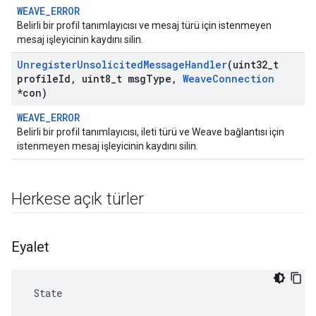
WEAVE_ERROR
Belirli bir profil tanımlayıcısı ve mesaj türü için istenmeyen
mesaj işleyicinin kaydını silin.
Unregister
Unsolicited
Message
Handler
(uint32
_
t
profile
Id
,
uint8
_
t msg
Type
,
Weave
Connection
*con)
WEAVE_ERROR
Belirli bir profil tanımlayıcısı, ileti türü ve Weave bağlantısı için
istenmeyen mesaj işleyicinin kaydını silin.
Herkese açık türler
Eyalet
 State