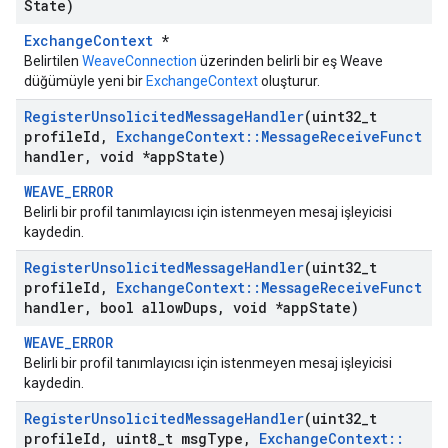
State)
ExchangeContext
*
Belirtilen
WeaveConnection
üzerinden belirli bir eş Weave
düğümüyle yeni bir
ExchangeContext
oluşturur.
Register
Unsolicited
Message
Handler
(uint32
_
t
profile
Id
,
Exchange
Context
::
Message
Receive
Funct
handler
,
void *app
State)
WEAVE_ERROR
Belirli bir profil tanımlayıcısı için istenmeyen mesaj işleyicisi
kaydedin.
Register
Unsolicited
Message
Handler
(uint32
_
t
profile
Id
,
Exchange
Context
::
Message
Receive
Funct
handler
,
bool allow
Dups
,
void *app
State)
WEAVE_ERROR
Belirli bir profil tanımlayıcısı için istenmeyen mesaj işleyicisi
kaydedin.
Register
Unsolicited
Message
Handler
(uint32
_
t
profile
Id
,
uint8
_
t msg
Type
,
Exchange
Context
::