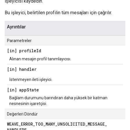
işleyicisi kaydedin.
Bu işleyici, belirtilen profilin tüm mesajları için çağrılır.
Ayrıntılar
Parametreler
[in] profile
Id
Alınan mesajın profil tanımlayıcısı.
[in] handler
İstenmeyen ileti işleyici.
[in] app
State
Bağlam durumunu barındıran daha yüksek bir katman
nesnesinin işaretçisi.
Değerleri Döndür
WEAVE
_
ERROR
_
TOO
_
MANY
_
UNSOLICITED
_
MESSAGE
_
HANDLERS