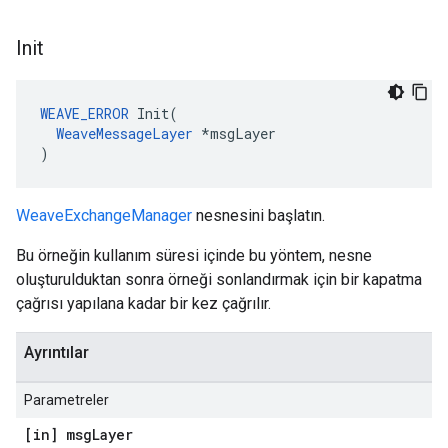
Init
WEAVE_ERROR
 Init(

WeaveMessageLayer
 *msgLayer

)
WeaveExchangeManager
nesnesini başlatın.
Bu örneğin kullanım süresi içinde bu yöntem, nesne
oluşturulduktan sonra örneği sonlandırmak için bir kapatma
çağrısı yapılana kadar bir kez çağrılır.
Ayrıntılar
Parametreler
[in] msg
Layer