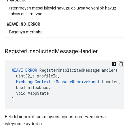
İstenmeyen mesaj işleyici havuzu doluysa ve yeni bir havuz
tahsis edilemezse.
WEAVE
_
NO
_
ERROR
Başarıya merhaba.
Register
Unsolicited
Message
Handler
WEAVE_ERROR
 RegisterUnsolicitedMessageHandler(

  uint32_t profileId,

ExchangeContext::MessageReceiveFunct
 handler,

  bool allowDups,

  void *appState

)
Belirli bir profil tanımlayıcısı için istenmeyen mesaj
işleyicisi kaydedin.