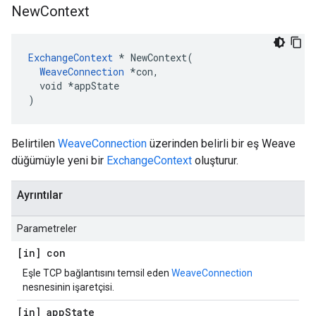
New
Context
ExchangeContext
 * NewContext(

WeaveConnection
 *con,

  void *appState

)
Belirtilen
WeaveConnection
üzerinden belirli bir eş Weave
düğümüyle yeni bir
ExchangeContext
oluşturur.
Ayrıntılar
Parametreler
[in] con
Eşle TCP bağlantısını temsil eden
WeaveConnection
nesnesinin işaretçisi.
[in] app
State