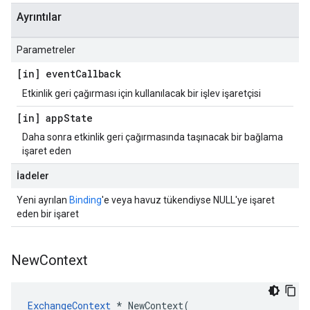
Ayrıntılar
Parametreler
[in] event
Callback
Etkinlik geri çağırması için kullanılacak bir işlev işaretçisi
[in] app
State
Daha sonra etkinlik geri çağırmasında taşınacak bir bağlama
işaret eden
İadeler
Yeni ayrılan
Binding
'e veya havuz tükendiyse NULL'ye işaret
eden bir işaret
New
Context
ExchangeContext
*
NewContext
(