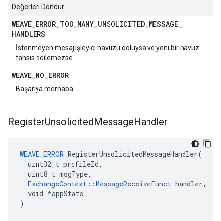
Değerleri Döndür
WEAVE
_
ERROR
_
TOO
_
MANY
_
UNSOLICITED
_
MESSAGE
_
HANDLERS
İstenmeyen mesaj işleyici havuzu doluysa ve yeni bir havuz
tahsis edilemezse.
WEAVE
_
NO
_
ERROR
Başarıya merhaba.
Register
Unsolicited
Message
Handler
WEAVE_ERROR
 RegisterUnsolicitedMessageHandler(

  uint32_t profileId,

  uint8_t msgType,

ExchangeContext::MessageReceiveFunct
 handler,

  void *appState

)