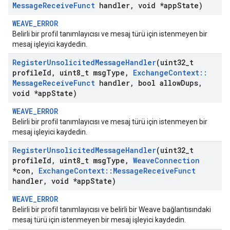
Message
Receive
Funct
handler
,
void *app
State)
WEAVE_ERROR
Belirli bir profil tanımlayıcısı ve mesaj türü için istenmeyen bir
mesaj işleyici kaydedin.
Register
Unsolicited
Message
Handler
(uint32
_
t
profile
Id
,
uint8
_
t msg
Type
,
Exchange
Context
::
Message
Receive
Funct
handler
,
bool allow
Dups
,
void *app
State)
WEAVE_ERROR
Belirli bir profil tanımlayıcısı ve mesaj türü için istenmeyen bir
mesaj işleyici kaydedin.
Register
Unsolicited
Message
Handler
(uint32
_
t
profile
Id
,
uint8
_
t msg
Type
,
Weave
Connection
*con
,
Exchange
Context
::
Message
Receive
Funct
handler
,
void *app
State)
WEAVE_ERROR
Belirli bir profil tanımlayıcısı ve belirli bir Weave bağlantısındaki
mesaj türü için istenmeyen bir mesaj işleyici kaydedin.