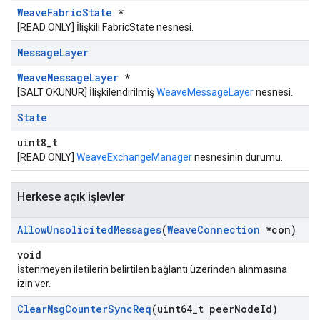
WeaveFabricState
*
[READ ONLY] İlişkili FabricState nesnesi.
Message
Layer
WeaveMessageLayer
*
[SALT OKUNUR] İlişkilendirilmiş
WeaveMessageLayer
nesnesi.
State
uint8_t
[READ ONLY]
WeaveExchangeManager
nesnesinin durumu.
Herkese açık işlevler
Allow
Unsolicited
Messages
(
Weave
Connection
*con)
void
İstenmeyen iletilerin belirtilen bağlantı üzerinden alınmasına
izin ver.
Clear
Msg
Counter
Sync
Req
(uint64
_
t peer
Node
Id)