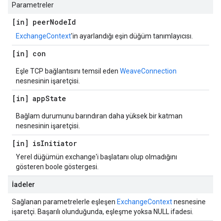
Parametreler
[in] peer
Node
Id
ExchangeContext
'in ayarlandığı eşin düğüm tanımlayıcısı.
[in] con
Eşle TCP bağlantısını temsil eden
WeaveConnection
nesnesinin işaretçisi.
[in] app
State
Bağlam durumunu barındıran daha yüksek bir katman
nesnesinin işaretçisi.
[in] is
Initiator
Yerel düğümün exchange'i başlatanı olup olmadığını
gösteren boole göstergesi.
İadeler
Sağlanan parametrelerle eşleşen
ExchangeContext
nesnesine
işaretçi. Başarılı olunduğunda, eşleşme yoksa NULL ifadesi.