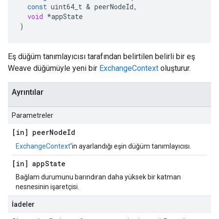
const
uint64_t
&
peerNodeId
,
void
*
appState
)
Eş düğüm tanımlayıcısı tarafından belirtilen belirli bir eş
Weave düğümüyle yeni bir
ExchangeContext
oluşturur.
Ayrıntılar
Parametreler
[in] peer
Node
Id
ExchangeContext
'in ayarlandığı eşin düğüm tanımlayıcısı.
[in] app
State
Bağlam durumunu barındıran daha yüksek bir katman
nesnesinin işaretçisi.
İadeler