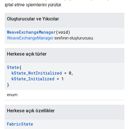
iptal etme işlemlerini yürütür.
Oluşturucular ve Yıkıcılar
Weave
Exchange
Manager
(void)
WeaveExchangeManager
sınıfının oluşturucusu.
Herkese açık türler
State
{
k
State
_
Not
Initialized
= 0
,
k
State
_
Initialized
= 1
}
enum
Herkese açık özellikler
Fabric
State