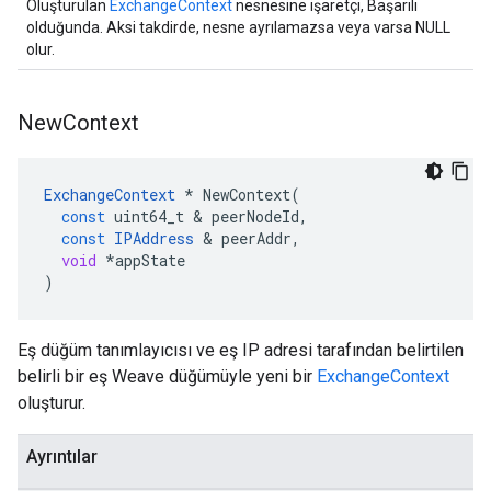
Oluşturulan
ExchangeContext
nesnesine işaretçi, Başarılı
olduğunda. Aksi takdirde, nesne ayrılamazsa veya varsa NULL
olur.
New
Context
ExchangeContext
*
NewContext
(
const
uint64_t
&
peerNodeId
,
const
IPAddress
&
peerAddr
,
void
*
appState
)
Eş düğüm tanımlayıcısı ve eş IP adresi tarafından belirtilen
belirli bir eş Weave düğümüyle yeni bir
ExchangeContext
oluşturur.
Ayrıntılar