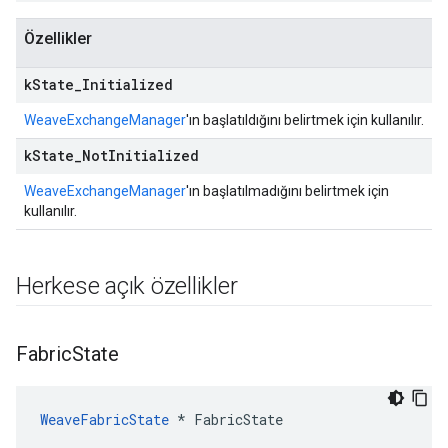
Özellikler
k
State
_
Initialized
WeaveExchangeManager
'ın başlatıldığını belirtmek için kullanılır.
k
State
_
Not
Initialized
WeaveExchangeManager
'ın başlatılmadığını belirtmek için
kullanılır.
Herkese açık özellikler
Fabric
State
WeaveFabricState
 * FabricState