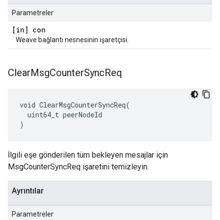
Parametreler
[in] con
Weave bağlantı nesnesinin işaretçisi.
Clear
Msg
Counter
Sync
Req
void ClearMsgCounterSyncReq(

  uint64_t peerNodeId

)
İlgili eşe gönderilen tüm bekleyen mesajlar için
MsgCounterSyncReq işaretini temizleyin.
Ayrıntılar
Parametreler