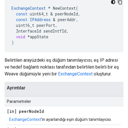
ExchangeContext
*
NewContext
(
const
uint64_t
&
peerNodeId
,
const
IPAddress
&
peerAddr
,
uint16_t
peerPort
,
InterfaceId
sendIntfId
,
void
*
appState
)
Belirtilen arayüzdeki eş düğüm tanımlayıcısı, eş IP adresi
ve hedef bağlantı noktası tarafından belirtilen belirli bir eş
Weave düğümüyle yeni bir
ExchangeContext
oluşturur.
Ayrıntılar
Parametreler
[in] peer
Node
Id
ExchangeContext
'in ayarlandığı eşin düğüm tanımlayıcısı.