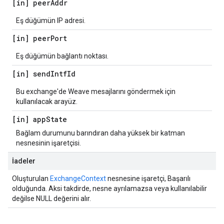
[in] peer
Addr
Eş düğümün IP adresi.
[in] peer
Port
Eş düğümün bağlantı noktası.
[in] send
Intf
Id
Bu exchange'de Weave mesajlarını göndermek için
kullanılacak arayüz.
[in] app
State
Bağlam durumunu barındıran daha yüksek bir katman
nesnesinin işaretçisi.
İadeler
Oluşturulan
ExchangeContext
nesnesine işaretçi, Başarılı
olduğunda. Aksi takdirde, nesne ayrılamazsa veya kullanılabilir
değilse NULL değerini alır.