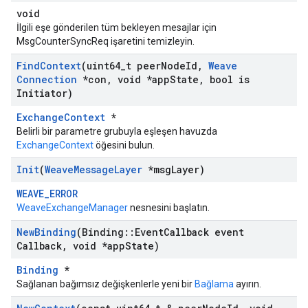
void
İlgili eşe gönderilen tüm bekleyen mesajlar için
MsgCounterSyncReq işaretini temizleyin.
Find
Context
(uint64
_
t peer
Node
Id
,
Weave
Connection
*con
,
void *app
State
,
bool is
Initiator)
ExchangeContext
*
Belirli bir parametre grubuyla eşleşen havuzda
ExchangeContext
öğesini bulun.
Init
(
Weave
Message
Layer
*msg
Layer)
WEAVE_ERROR
WeaveExchangeManager
nesnesini başlatın.
New
Binding
(Binding
::
Event
Callback event
Callback
,
void *app
State)
Binding
*
Sağlanan bağımsız değişkenlerle yeni bir
Bağlama
ayırın.