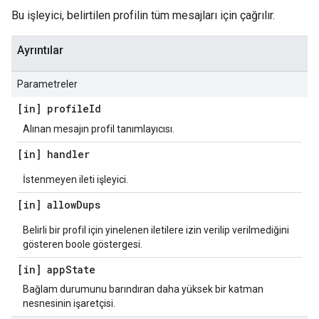
Bu işleyici, belirtilen profilin tüm mesajları için çağrılır.
Ayrıntılar
Parametreler
[in] profile
Id
Alınan mesajın profil tanımlayıcısı.
[in] handler
İstenmeyen ileti işleyici.
[in] allow
Dups
Belirli bir profil için yinelenen iletilere izin verilip verilmediğini
gösteren boole göstergesi.
[in] app
State
Bağlam durumunu barındıran daha yüksek bir katman
nesnesinin işaretçisi.