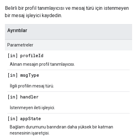
Belirli bir profil tanımlayıcısı ve mesaj türü için istenmeyen
bir mesaj işleyici kaydedin.
Ayrıntılar
Parametreler
[in] profile
Id
Alınan mesajın profil tanımlayıcısı.
[in] msg
Type
İlgili profilin mesaj türü.
[in] handler
İstenmeyen ileti işleyici.
[in] app
State
Bağlam durumunu barındıran daha yüksek bir katman
nesnesinin işaretçisi.