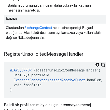
Bağlam durumunu barındıran daha yüksek bir katman
nesnesinin işaretçisi.
İadeler
Oluşturulan
ExchangeContext
nesnesine işaretçi, Başarılı
olduğunda. Aksi takdirde, nesne ayrılamazsa veya kullanılabilir
değilse NULL değerini alır.
Register
Unsolicited
Message
Handler
WEAVE_ERROR
 RegisterUnsolicitedMessageHandler(

  uint32_t profileId,

ExchangeContext::MessageReceiveFunct
 handler,

  void *appState

)
Belirli bir profil tanımlayıcısı için istenmeyen mesaj