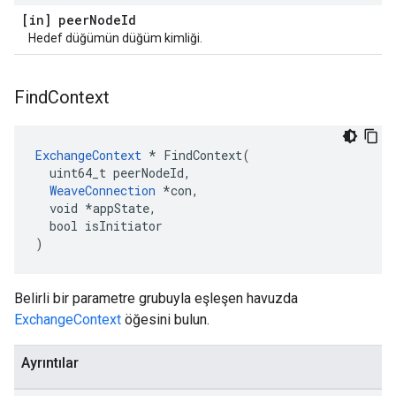
[in] peer
Node
Id
Hedef düğümün düğüm kimliği.
Find
Context
ExchangeContext
 * FindContext(

  uint64_t peerNodeId,

WeaveConnection
 *con,

  void *appState,

  bool isInitiator

)
Belirli bir parametre grubuyla eşleşen havuzda
ExchangeContext
öğesini bulun.
Ayrıntılar