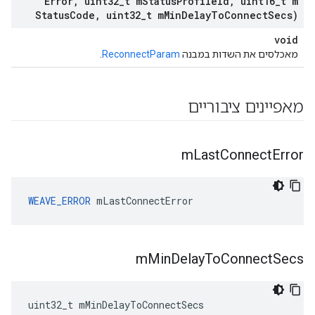
Error
,
uint32
_
t m
Status
Profile
Id
,
uint16
_
t m
Status
Code
,
uint32
_
t m
Min
Delay
To
Connect
Secs)
void
מאכלסים את השדות במבנה
ReconnectParam
.
מאפיינים ציבוריים
m
Last
Connect
Error
WEAVE_ERROR
 mLastConnectError
m
Min
Delay
To
Connect
Secs
uint32_t mMinDelayToConnectSecs