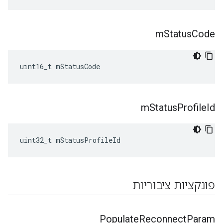
m
Status
Code
uint16_t mStatusCode
m
Status
Profile
Id
uint32_t mStatusProfileId
פונקציות ציבוריות
Populate
Reconnect
Param