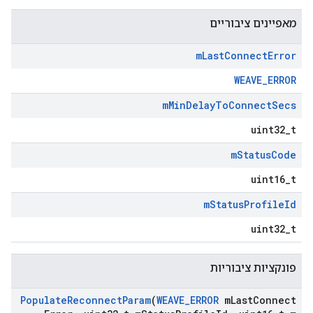
מאפיינים ציבוריים
m
Last
Connect
Error
WEAVE_ERROR
m
Min
Delay
To
Connect
Secs
uint32_t
m
Status
Code
uint16_t
m
Status
Profile
Id
uint32_t
פונקציות ציבוריות
Populate
Reconnect
Param
(
WEAVE
_
ERROR
m
Last
Connect