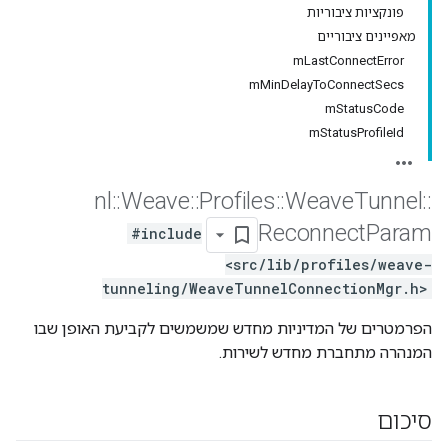
פונקציות ציבוריות
מאפיינים ציבוריים
mLastConnectError
mMinDelayToConnectSecs
mStatusCode
mStatusProfileId
nl
::
Weave
::
Profiles
::
Weave
Tunnel
::
Reconnect
Param
#include
<src/lib/profiles/weave-
tunneling/WeaveTunnelConnectionMgr.h>
הפרמטרים של המדיניות מחדש שמשמשים לקביעת האופן שבו
המנהרה מתחברת מחדש לשירות.
סיכום