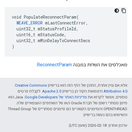
void PopulateReconnectParam(

WEAVE_ERROR
 mLastConnectError,

  uint32_t mStatusProfileId,

  uint16_t mStatusCode,

  uint32_t mMinDelayToConnectSecs

)
מאכלסים את השדות במבנה
ReconnectParam
.
אלא אם צוין אחרת, התוכן של הדף הזה הוא ברישיון
Creative Commons
Attribution 4.0‏
ודוגמאות הקוד הן ברישיון
Apache 2.0‏
. לקבלת פרטים
נוספים, אפשר לקרוא את
מדיניות האתר של Google Developers‏
.‏ Java הוא
סימן מסחרי רשום של חברת Oracle ו/או של השותפים העצמאיים שלה.
‫OPENTHREAD והסימנים הקשורים הם סימנים מסחריים של Thread Group
והשימוש בהם נעשה ברישיון.
עדכון אחרון: 2026-02-18 (שעון UTC).