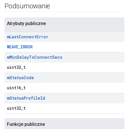
Podsumowanie
Atrybuty publiczne
m
Last
Connect
Error
WEAVE_ERROR
m
Min
Delay
To
Connect
Secs
uint32_t
m
Status
Code
uint16_t
m
Status
Profile
Id
uint32_t
Funkcje publiczne