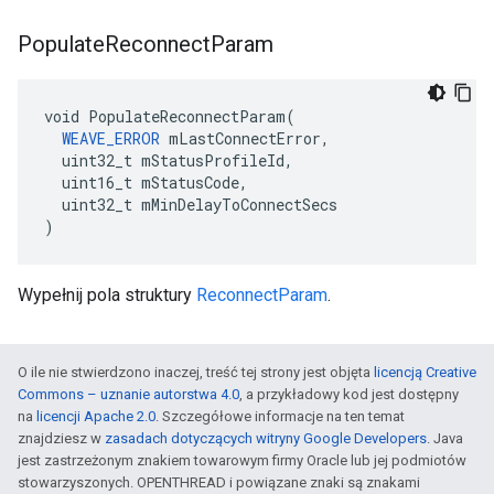
Populate
Reconnect
Param
void PopulateReconnectParam(

WEAVE_ERROR
 mLastConnectError,

  uint32_t mStatusProfileId,

  uint16_t mStatusCode,

  uint32_t mMinDelayToConnectSecs

)
Wypełnij pola struktury
ReconnectParam
.
O ile nie stwierdzono inaczej, treść tej strony jest objęta
licencją Creative
Commons – uznanie autorstwa 4.0
, a przykładowy kod jest dostępny
na
licencji Apache 2.0
. Szczegółowe informacje na ten temat
znajdziesz w
zasadach dotyczących witryny Google Developers
. Java
jest zastrzeżonym znakiem towarowym firmy Oracle lub jej podmiotów
stowarzyszonych. OPENTHREAD i powiązane znaki są znakami