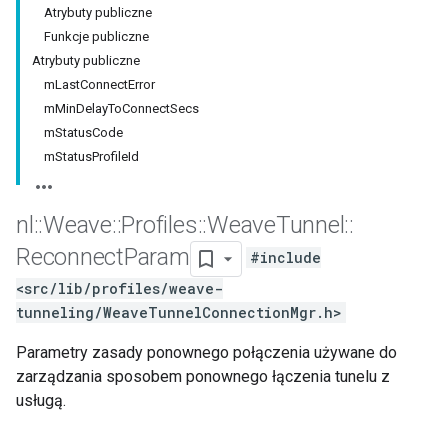
Atrybuty publiczne
Funkcje publiczne
Atrybuty publiczne
mLastConnectError
mMinDelayToConnectSecs
mStatusCode
mStatusProfileId
nl
::
Weave
::
Profiles
::
Weave
Tunnel
::
Reconnect
Param
#include
<src/lib/profiles/weave-
tunneling/WeaveTunnelConnectionMgr.h>
Parametry zasady ponownego połączenia używane do
zarządzania sposobem ponownego łączenia tunelu z
usługą.