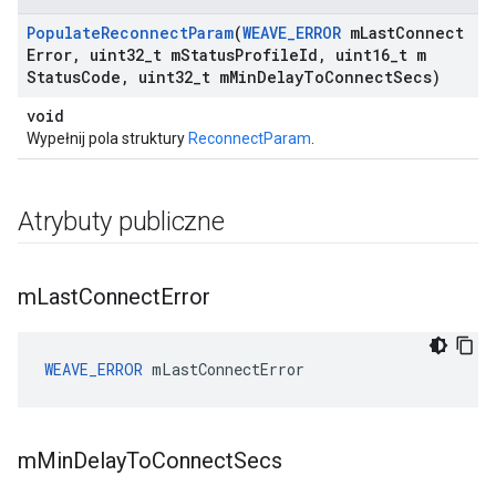
Populate
Reconnect
Param
(
WEAVE
_
ERROR
m
Last
Connect
Error
,
uint32
_
t m
Status
Profile
Id
,
uint16
_
t m
Status
Code
,
uint32
_
t m
Min
Delay
To
Connect
Secs)
void
Wypełnij pola struktury
ReconnectParam
.
Atrybuty publiczne
m
Last
Connect
Error
WEAVE_ERROR
 mLastConnectError
m
Min
Delay
To
Connect
Secs