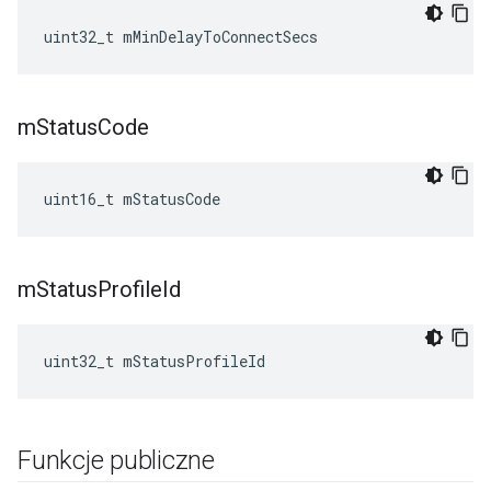
uint32_t mMinDelayToConnectSecs
m
Status
Code
uint16_t mStatusCode
m
Status
Profile
Id
uint32_t mStatusProfileId
Funkcje publiczne