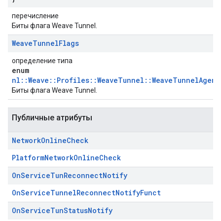
перечисление
Биты флага Weave Tunnel.
Weave
Tunnel
Flags
определение типа
enum
nl::Weave::Profiles::WeaveTunnel::WeaveTunnelAgent
Биты флага Weave Tunnel.
Публичные атрибуты
Network
Online
Check
PlatformNetworkOnlineCheck
On
Service
Tun
Reconnect
Notify
OnServiceTunnelReconnectNotifyFunct
On
Service
Tun
Status
Notify