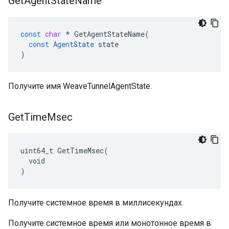
Get
Agent
State
Name
const
char
*
GetAgentStateName
(
const
AgentState
state
)
Получите имя WeaveTunnelAgentState.
Get
Time
Msec
uint64_t GetTimeMsec(

  void

)
Получите системное время в миллисекундах.
Получите системное время или монотонное время в