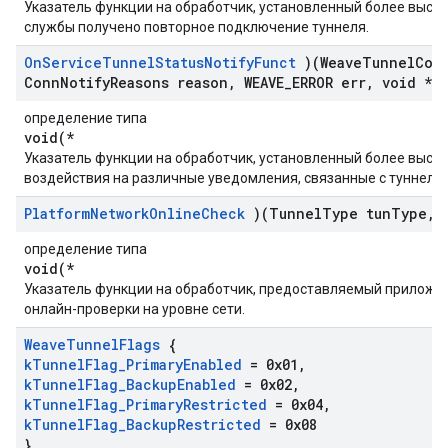
Указатель функции на обработчик, установленный более высок
службы получено повторное подключение туннеля.
On
Service
Tunnel
Status
Notify
Funct
)(Weave
Tunnel
Con
Conn
Notify
Reasons reason
,
WEAVE
_
ERROR err
,
void *a
определение типа
void(*
Указатель функции на обработчик, установленный более высо
воздействия на различные уведомления, связанные с туннелем
Platform
Network
Online
Check
)(Tunnel
Type tun
Type
,
v
определение типа
void(*
Указатель функции на обработчик, предоставляемый приложе
онлайн-проверки на уровне сети.
Weave
Tunnel
Flags
{
k
Tunnel
Flag
_
Primary
Enabled
= 0x01
,
k
Tunnel
Flag
_
Backup
Enabled
= 0x02
,
k
Tunnel
Flag
_
Primary
Restricted
= 0x04
,
k
Tunnel
Flag
_
Backup
Restricted
= 0x08
}