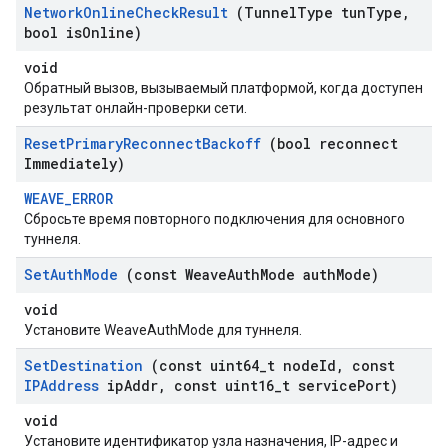
Network
Online
Check
Result
(Tunnel
Type tun
Type
,
bool is
Online)
void
Обратный вызов, вызываемый платформой, когда доступен
результат онлайн-проверки сети.
Reset
Primary
Reconnect
Backoff
(bool reconnect
Immediately)
WEAVE_ERROR
Сбросьте время повторного подключения для основного
туннеля.
Set
Auth
Mode
(const Weave
Auth
Mode auth
Mode)
void
Установите WeaveAuthMode для туннеля.
Set
Destination
(const uint64
_
t node
Id
,
const
IPAddress
ip
Addr
,
const uint16
_
t service
Port)
void
Установите идентификатор узла назначения, IP-адрес и