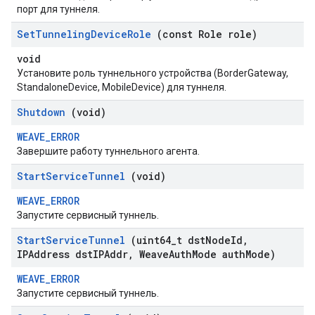
порт для туннеля.
Set
Tunneling
Device
Role
(const Role role)
void
Установите роль туннельного устройства (BorderGateway,
StandaloneDevice, MobileDevice) для туннеля.
Shutdown
(void)
WEAVE_ERROR
Завершите работу туннельного агента.
Start
Service
Tunnel
(void)
WEAVE_ERROR
Запустите сервисный туннель.
Start
Service
Tunnel
(uint64
_
t dst
Node
Id
,
IPAddress dst
IPAddr
,
Weave
Auth
Mode auth
Mode)
WEAVE_ERROR
Запустите сервисный туннель.