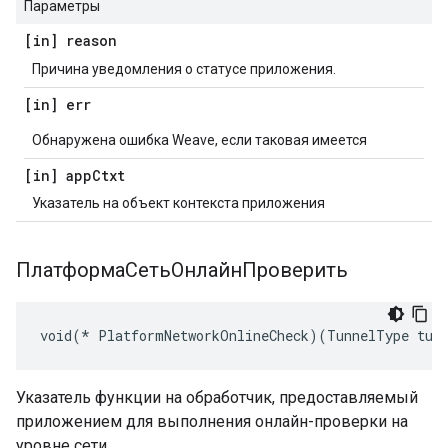
Параметры
[in] reason
Причина уведомления о статусе приложения.
[in] err
Обнаружена ошибка Weave, если таковая имеется
[in] app
Ctxt
Указатель на объект контекста приложения
ПлатформаСетьОнлайнПроверить
void(* PlatformNetworkOnlineCheck)(TunnelType tun
Указатель функции на обработчик, предоставляемый
приложением для выполнения онлайн-проверки на
уровне сети.