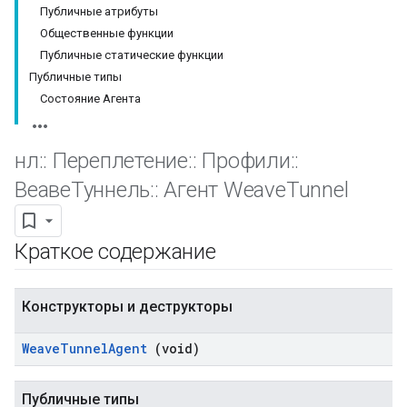
Публичные атрибуты
Общественные функции
Публичные статические функции
Публичные типы
Состояние Агента
нл
::
Переплетение
::
Профили
::
ВеавеТуннель
::
Агент Weave
Tunnel
Краткое содержание
Конструкторы и деструкторы
Weave
Tunnel
Agent
(void)
Публичные типы