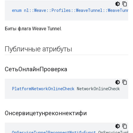
enum
nl
::
Weave
::
Profiles
::
WeaveTunnel
::
WeaveTunne
Биты флага Weave Tunnel.
Публичные атрибуты
СетьОнлайнПроверка
PlatformNetworkOnlineCheck
 NetworkOnlineCheck
Онсервицетунреконнектифи
OnServiceTunnelReconnectNotifyFunct
 OnServiceTunRe