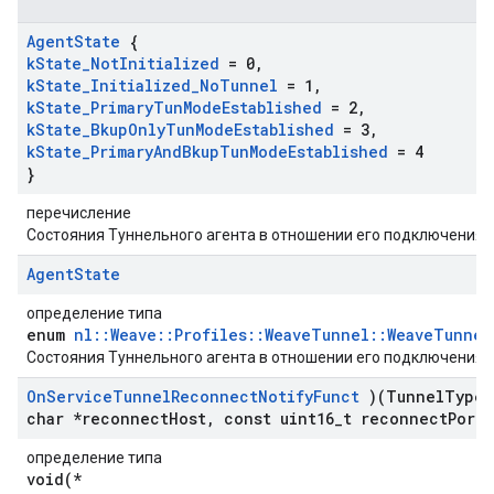
Agent
State
{
k
State
_
Not
Initialized
= 0
,
k
State
_
Initialized
_
No
Tunnel
= 1
,
k
State
_
Primary
Tun
Mode
Established
= 2
,
k
State
_
Bkup
Only
Tun
Mode
Established
= 3
,
k
State
_
Primary
And
Bkup
Tun
Mode
Established
= 4
}
перечисление
Состояния Туннельного агента в отношении его подключения к
Agent
State
определение типа
enum
nl::Weave::Profiles::WeaveTunnel::WeaveTunnel
Состояния Туннельного агента в отношении его подключения к
On
Service
Tunnel
Reconnect
Notify
Funct
)(Tunnel
Type 
char *reconnect
Host
,
const uint16
_
t reconnect
Port
,
определение типа
void(*