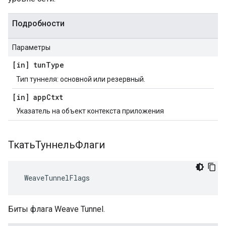
Подробности
Параметры
[in] tun
Type
Тип туннеля: основной или резервный.
[in] app
Ctxt
Указатель на объект контекста приложения
ТкатьТуннельФлаги
 WeaveTunnelFlags
Биты флага Weave Tunnel.