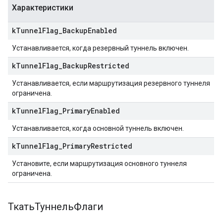
Характеристики
k
Tunnel
Flag
_
Backup
Enabled
Устанавливается, когда резервный туннель включен.
k
Tunnel
Flag
_
Backup
Restricted
Устанавливается, если маршрутизация резервного туннеля
ограничена.
k
Tunnel
Flag
_
Primary
Enabled
Устанавливается, когда основной туннель включен.
k
Tunnel
Flag
_
Primary
Restricted
Установите, если маршрутизация основного туннеля
ограничена.
ТкатьТуннельФлаги