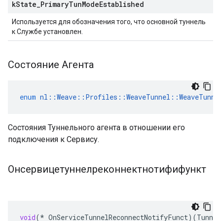
k
State
_
Primary
Tun
Mode
Established
Используется для обозначения того, что основной туннель
к Службе установлен.
Состояние Агента
enum
nl
::
Weave
::
Profiles
::
WeaveTunnel
::
WeaveTunne
Состояния Туннельного агента в отношении его
подключения к Сервису.
Онсервицетуннелреконнектнотифифункт
void
(
*
OnServiceTunnelReconnectNotifyFunct
)(
Tunne