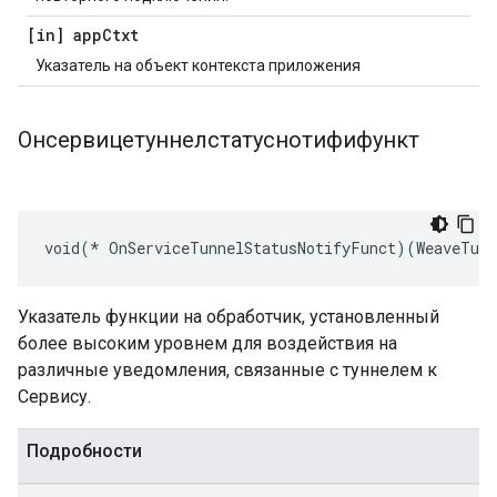
[in] app
Ctxt
Указатель на объект контекста приложения
Онсервицетуннелстатуснотифифункт
void(* OnServiceTunnelStatusNotifyFunct)(WeaveTunn
Указатель функции на обработчик, установленный
более высоким уровнем для воздействия на
различные уведомления, связанные с туннелем к
Сервису.
Подробности