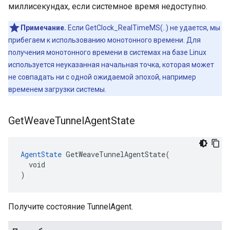
миллисекундах, если системное время недоступно.
Примечание.
Если GetClock_RealTimeMS(..) не удается, мы
прибегаем к использованию монотонного времени. Для
получения монотонного времени в системах на базе Linux
используется неуказанная начальная точка, которая может
не совпадать ни с одной ожидаемой эпохой, например
временем загрузки системы.
Get
Weave
Tunnel
Agent
State
AgentState
 GetWeaveTunnelAgentState(

  void

)
Получите состояние TunnelAgent.