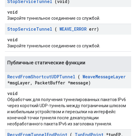
Stop
Service
Tunnel
(void)
void
Закройте туннельное соединение со службой.
Stop
Service
Tunnel
(
WEAVE
_
ERROR
err)
void
Закройте туннельное соединение со службой.
Публичные статические функции
Recvd
From
Shortcut
UDPTunnel
(
Weave
Message
Layer
*msg
Layer
,
Packet
Buffer *message)
void
Обработчик для получения туннелированных пакетов IPv6
через короткий UDP-туннель между пограничным шлюзом
и мобильным устройством и пересылки на интерфейс
конечной точки туннеля после декапсуляции
необработанного пакета IPv6 из заголовка туннеля.
Recvd
From
Tunnel
End
Point
(
Tun
End
Point
*tun
EP
,