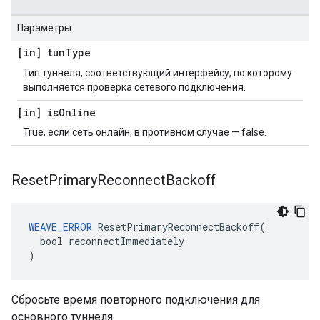
Параметры
[in] tun
Type
Тип туннеля, соответствующий интерфейсу, по которому
выполняется проверка сетевого подключения.
[in] is
Online
True, если сеть онлайн, в противном случае — false.
Reset
Primary
Reconnect
Backoff
WEAVE_ERROR
 ResetPrimaryReconnectBackoff(

  bool reconnectImmediately

)
Сбросьте время повторного подключения для
основного туннеля.