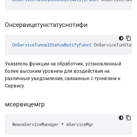
Онсервицетунстатуснотифи
OnServiceTunnelStatusNotifyFunct
 OnServiceTunStatu
Указатель функции на обработчик, установленный
более высоким уровнем для воздействия на
различные уведомления, связанные с туннелем к
Сервису.
мсервицемгр
WeaveServiceManager * mServiceMgr