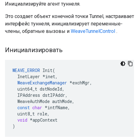
Инициализируйте агент туннеля.
Это создает объект конечной точки Tunnel, настраивает
интерфейс туннеля, инициализирует переменные-
члены, обратные вызовы и
WeaveTunnelControl
.
Инициализировать
WEAVE_ERROR
Init
(
InetLayer
*
inet
,
WeaveExchangeManager
*
exchMgr
,
uint64_t
dstNodeId
,
IPAddress
dstIPAddr
,
WeaveAuthMode
authMode
,
const
char
*
intfName
,
uint8_t
role
,
void
*
appContext
)