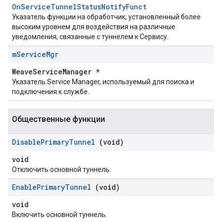
OnServiceTunnelStatusNotifyFunct
Указатель функции на обработчик, установленный более
высоким уровнем для воздействия на различные
уведомления, связанные с туннелем к Сервису.
m
Service
Mgr
WeaveServiceManager *
Указатель Service Manager, используемый для поиска и
подключения к службе.
Общественные функции
Disable
Primary
Tunnel
(void)
void
Отключить основной туннель.
Enable
Primary
Tunnel
(void)
void
Включить основной туннель.