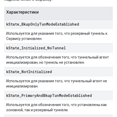
Характеристики
k
State
_
Bkup
Only
Tun
Mode
Established
Используется для указания того, что резервный туннель к
Сервису установлен.
k
State
_
Initialized
_
No
Tunnel
Используется для обозначения того, что туннельный агент
инициализирован, но туннель не установлен.
k
State
_
Not
Initialized
Используется для указания того, что туннельный агент не
инициализирован.
k
State
_
Primary
And
Bkup
Tun
Mode
Established
Используется для обозначения того, что установлены как
основной, так и резервный туннели.