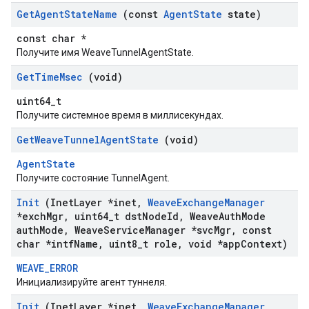
Get
Agent
State
Name
(const
Agent
State
state)
const char *
Получите имя WeaveTunnelAgentState.
Get
Time
Msec
(void)
uint64_t
Получите системное время в миллисекундах.
Get
Weave
Tunnel
Agent
State
(void)
AgentState
Получите состояние TunnelAgent.
Init
(Inet
Layer *inet
,
Weave
Exchange
Manager
*exch
Mgr
,
uint64
_
t dst
Node
Id
,
Weave
Auth
Mode
auth
Mode
,
Weave
Service
Manager *svc
Mgr
,
const
char *intf
Name
,
uint8
_
t role
,
void *app
Context)
WEAVE_ERROR
Инициализируйте агент туннеля.
Init
(Inet
Layer *inet
,
Weave
Exchange
Manager