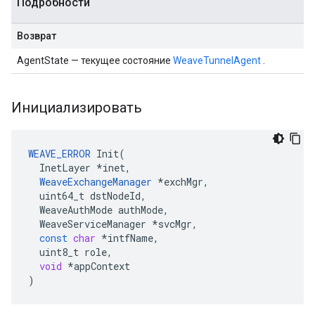
Подробности
Возврат
AgentState — текущее состояние
WeaveTunnelAgent
.
Инициализировать
WEAVE_ERROR
Init
(
InetLayer
*
inet
,
WeaveExchangeManager
*
exchMgr
,
uint64_t
dstNodeId
,
WeaveAuthMode
authMode
,
WeaveServiceManager
*
svcMgr
,
const
char
*
intfName
,
uint8_t
role
,
void
*
appContext
)