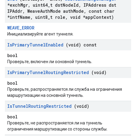
*exch
Mgr
,
uint64
_
t dst
Node
Id
,
IPAddress dst
IPAddr
,
Weave
Auth
Mode auth
Mode
,
const char
*intf
Name
,
uint8
_
t role
,
void *app
Context)
WEAVE_ERROR
Инициализируйте агент туннеля.
Is
Primary
Tunnel
Enabled
(void) const
bool
Проверьте, включен ли основной туннель.
Is
Primary
Tunnel
Routing
Restricted
(void)
bool
Проверьте, распространяется ли служба на ограничения
маршрутизации на основной туннель.
Is
Tunnel
Routing
Restricted
(void)
bool
Проверьте, не распространяется ли на туннель
ограничения маршрутизации со стороны службы.