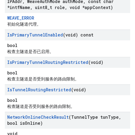
IPAddr
,
Weave
Auth
Mode auth
Mode
,
const char
*intf
Name
,
uint8
_
t role
,
void *app
Context)
WEAVE_ERROR
初始化隧道代理。
Is
Primary
Tunnel
Enabled
(void) const
bool
检查主隧道是否已启用。
Is
Primary
Tunnel
Routing
Restricted
(void)
bool
检查主隧道是否受到服务的路由限制。
Is
Tunnel
Routing
Restricted
(void)
bool
检查隧道是否受到服务的路由限制。
Network
Online
Check
Result
(Tunnel
Type tun
Type
,
bool is
Online)
void