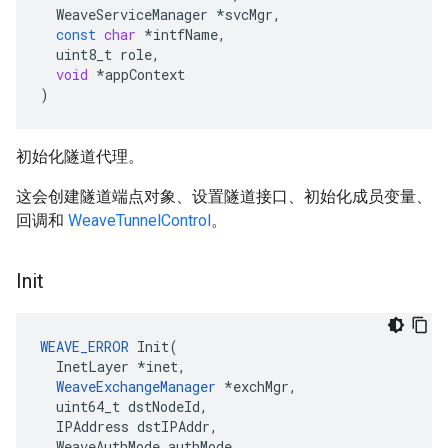
WeaveServiceManager
*
svcMgr
,
const
char
*
intfName
,
uint8_t
role
,
void
*
appContext
)
初始化隧道代理。
这会创建隧道端点对象、设置隧道接口、初始化成员变量、
回调和
WeaveTunnelControl
。
Init
WEAVE_ERROR
Init
(
InetLayer
*
inet
,
WeaveExchangeManager
*
exchMgr
,
uint64_t
dstNodeId
,
IPAddress
dstIPAddr
,
WeaveAuthMode
authMode
,