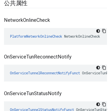
公共属性
Network
Online
Check
PlatformNetworkOnlineCheck
 NetworkOnlineCheck
On
Service
Tun
Reconnect
Notify
OnServiceTunnelReconnectNotifyFunct
 OnServiceTunRe
On
Service
Tun
Status
Notify
OnServiceTunnelStatusNotifyFunct
 OnServiceTunStatu