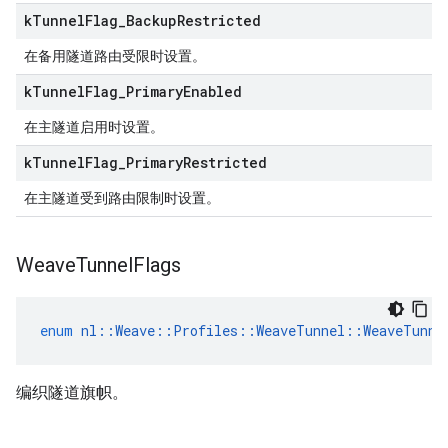
k
Tunnel
Flag
_
Backup
Restricted
在备用隧道路由受限时设置。
k
Tunnel
Flag
_
Primary
Enabled
在主隧道启用时设置。
k
Tunnel
Flag
_
Primary
Restricted
在主隧道受到路由限制时设置。
Weave
Tunnel
Flags
enum
nl
::
Weave
::
Profiles
::
WeaveTunnel
::
WeaveTunne
编织隧道旗帜。