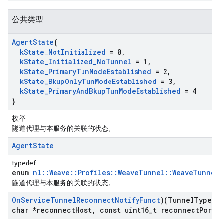
公共类型
Agent
State
{
k
State
_
Not
Initialized
= 0
,
k
State
_
Initialized
_
No
Tunnel
= 1
,
k
State
_
Primary
Tun
Mode
Established
= 2
,
k
State
_
Bkup
Only
Tun
Mode
Established
= 3
,
k
State
_
Primary
And
Bkup
Tun
Mode
Established
= 4
}
枚举
隧道代理与本服务的关联的状态。
Agent
State
typedef
enum
nl::Weave::Profiles::WeaveTunnel::WeaveTunnel
隧道代理与本服务的关联的状态。
On
Service
Tunnel
Reconnect
Notify
Funct
)(Tunnel
Type t
char *reconnect
Host
,
const uint16
_
t reconnect
Port
,