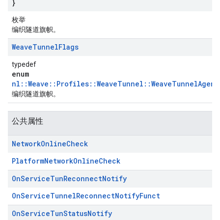
}
枚举
编织隧道旗帜。
Weave
Tunnel
Flags
typedef
enum
nl::Weave::Profiles::WeaveTunnel::WeaveTunnelAgent
编织隧道旗帜。
公共属性
Network
Online
Check
PlatformNetworkOnlineCheck
On
Service
Tun
Reconnect
Notify
OnServiceTunnelReconnectNotifyFunct
On
Service
Tun
Status
Notify