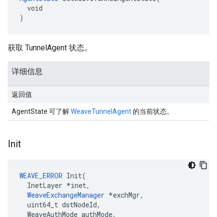
  void

)
获取 TunnelAgent 状态。
详细信息
返回值
AgentState 可了解
WeaveTunnelAgent
的当前状态。
Init
WEAVE_ERROR
Init
(
InetLayer
*
inet
,
WeaveExchangeManager
*
exchMgr
,
uint64_t
dstNodeId
,
WeaveAuthMode
authMode
,