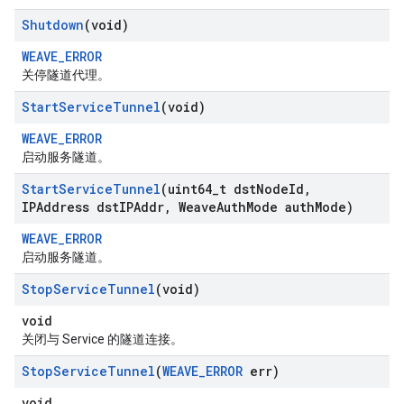
Shutdown
(void)
WEAVE_ERROR
关停隧道代理。
Start
Service
Tunnel
(void)
WEAVE_ERROR
启动服务隧道。
Start
Service
Tunnel
(uint64
_
t dst
Node
Id
,
IPAddress dst
IPAddr
,
Weave
Auth
Mode auth
Mode)
WEAVE_ERROR
启动服务隧道。
Stop
Service
Tunnel
(void)
void
关闭与 Service 的隧道连接。
Stop
Service
Tunnel
(
WEAVE
_
ERROR
err)
void