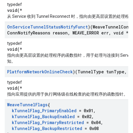
typedef
void(*
从 Service 收到 Tunnel Reconnect 时，指向由更高层设置的处
On
Service
Tunnel
Status
Notify
Funct
)(Weave
Tunnel
Conn
Conn
Notify
Reasons reason
,
WEAVE
_
ERROR err
,
void *a
typedef
void(*
指向由更高层设置的处理程序的函数指针，用于处理与连接到 Servic
知。
Platform
Network
Online
Check
)(Tunnel
Type tun
Type
,
vo
typedef
void(*
指向应用提供的用于执行网络级在线检查的处理程序的函数指针。
Weave
Tunnel
Flags
{
k
Tunnel
Flag
_
Primary
Enabled
= 0x01
,
k
Tunnel
Flag
_
Backup
Enabled
= 0x02
,
k
Tunnel
Flag
_
Primary
Restricted
= 0x04
,
k
Tunnel
Flag
_
Backup
Restricted
= 0x08