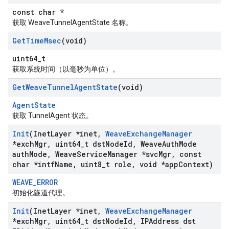
const char *
获取 WeaveTunnelAgentState 名称。
Get
Time
Msec
(void)
uint64_t
获取系统时间（以毫秒为单位）。
Get
Weave
Tunnel
Agent
State
(void)
AgentState
获取 TunnelAgent 状态。
Init
(Inet
Layer *inet
,
Weave
Exchange
Manager
*exch
Mgr
,
uint64
_
t dst
Node
Id
,
Weave
Auth
Mode
auth
Mode
,
Weave
Service
Manager *svc
Mgr
,
const
char *intf
Name
,
uint8
_
t role
,
void *app
Context)
WEAVE_ERROR
初始化隧道代理。
Init
(Inet
Layer *inet
,
Weave
Exchange
Manager
*exch
Mgr
,
uint64
_
t dst
Node
Id
,
IPAddress dst