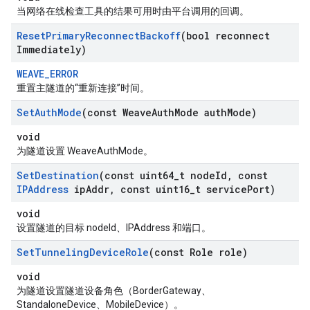
当网络在线检查工具的结果可用时由平台调用的回调。
Reset
Primary
Reconnect
Backoff
(bool reconnect
Immediately)
WEAVE_ERROR
重置主隧道的“重新连接”时间。
Set
Auth
Mode
(const Weave
Auth
Mode auth
Mode)
void
为隧道设置 WeaveAuthMode。
Set
Destination
(const uint64
_
t node
Id
,
const
IPAddress
ip
Addr
,
const uint16
_
t service
Port)
void
设置隧道的目标 nodeId、IPAddress 和端口。
Set
Tunneling
Device
Role
(const Role role)
void
为隧道设置隧道设备角色（BorderGateway、
StandaloneDevice、MobileDevice）。