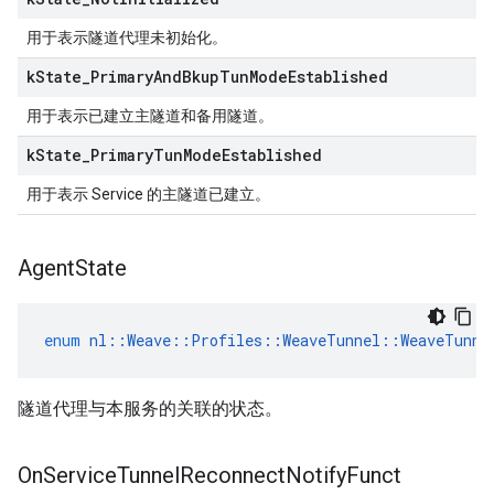
用于表示隧道代理未初始化。
k
State
_
Primary
And
Bkup
Tun
Mode
Established
用于表示已建立主隧道和备用隧道。
k
State
_
Primary
Tun
Mode
Established
用于表示 Service 的主隧道已建立。
Agent
State
enum
nl
::
Weave
::
Profiles
::
WeaveTunnel
::
WeaveTunne
隧道代理与本服务的关联的状态。
On
Service
Tunnel
Reconnect
Notify
Funct