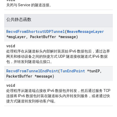
关闭与 Service 的隧道连接。
公共静态函数
Recvd
From
Shortcut
UDPTunnel
(
Weave
Message
Layer
*msg
Layer
,
Packet
Buffer *message)
void
处理程序在从隧道标头内部解封装原始 IPv6 数据包后，通过边界
网关和移动设备之间的快捷方式 UDP 隧道接收隧道式 IPv6 数据
包，并转发到隧道端点接口。
Recvd
From
Tunnel
End
Point
(
Tun
End
Point
*tun
EP
,
Packet
Buffer *message)
void
处理程序从隧道端点接收 IPv6 数据包并转发，然后通过服务 TCP
连接将 IPv6 数据包封装在隧道标头内并转发到服务，或者通过快
捷方式隧道转发到移动客户端。