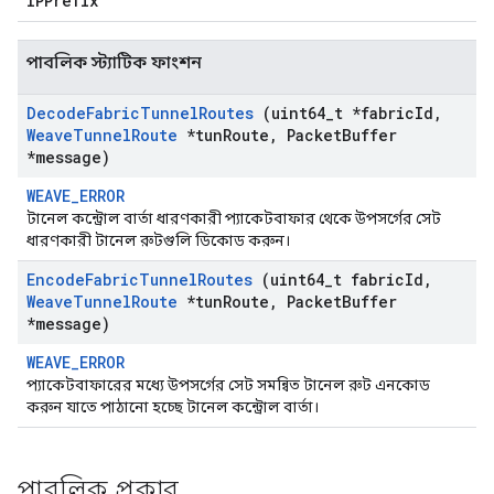
IPPrefix
পাবলিক স্ট্যাটিক ফাংশন
Decode
Fabric
Tunnel
Routes
(uint64
_
t *fabric
Id
,
Weave
Tunnel
Route
*tun
Route
,
Packet
Buffer
*message)
WEAVE_ERROR
টানেল কন্ট্রোল বার্তা ধারণকারী প্যাকেটবাফার থেকে উপসর্গের সেট
ধারণকারী টানেল রুটগুলি ডিকোড করুন।
Encode
Fabric
Tunnel
Routes
(uint64
_
t fabric
Id
,
Weave
Tunnel
Route
*tun
Route
,
Packet
Buffer
*message)
WEAVE_ERROR
প্যাকেটবাফারের মধ্যে উপসর্গের সেট সমন্বিত টানেল রুট এনকোড
করুন যাতে পাঠানো হচ্ছে টানেল কন্ট্রোল বার্তা।
পাবলিক প্রকার