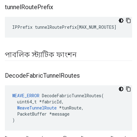
tunnel
Route
Prefix
IPPrefix
tunnelRoutePrefix
[
MAX_NUM_ROUTES
]
পাবলিক স্ট্যাটিক ফাংশন
Decode
Fabric
Tunnel
Routes
WEAVE_ERROR
 DecodeFabricTunnelRoutes(

  uint64_t *fabricId,

WeaveTunnelRoute
 *tunRoute,

  PacketBuffer *message

)