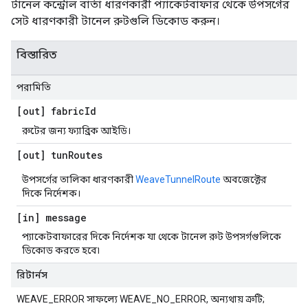
টানেল কন্ট্রোল বার্তা ধারণকারী প্যাকেটবাফার থেকে উপসর্গের
সেট ধারণকারী টানেল রুটগুলি ডিকোড করুন।
বিস্তারিত
পরামিতি
[out] fabric
Id
রুটের জন্য ফ্যাব্রিক আইডি।
[out] tun
Routes
উপসর্গের তালিকা ধারণকারী
WeaveTunnelRoute
অবজেক্টের
দিকে নির্দেশক।
[in] message
প্যাকেটবাফারের দিকে নির্দেশক যা থেকে টানেল রুট উপসর্গগুলিকে
ডিকোড করতে হবে৷
রিটার্নস
WEAVE_ERROR সাফল্যে WEAVE_NO_ERROR, অন্যথায় ত্রুটি;