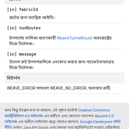
[in] fabric
Id
রুটের জন্য ফ্যাব্রিক আইডি।
[in] tun
Routes
উপসর্গের তালিকা ধারণকারী
WeaveTunnelRoute
অবজেক্টের
দিকে নির্দেশক।
[in] message
টানেল রুট উপসর্গগুলিকে এনকোড করার জন্য প্যাকেটবাফারের
দিকে নির্দেশক৷
রিটার্নস
WEAVE_ERROR সাফল্যে WEAVE_NO_ERROR, অন্যথায় ত্রুটি;
অন্য কিছু উল্লেখ করা না থাকলে, এই পৃষ্ঠার কন্টেন্ট
Creative Commons
অ্যাট্রিবিউশন 4.0 লাইসেন্স
-এর অধীনে এবং কোডের স্যাম্পেল
Apache 2.0
লাইসেন্স
-এর অধীনে লাইসেন্স প্রাপ্ত। আরও জানতে,
Google Developers সাইট
নীতি
দেখুন। Java হল Oracle এবং/অথবা তার অ্যাফিলিয়েট সংস্থার রেজিস্টার্ড