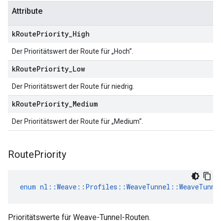
Attribute
k
Route
Priority
_
High
Der Prioritätswert der Route für „Hoch“.
k
Route
Priority
_
Low
Der Prioritätswert der Route für niedrig.
k
Route
Priority
_
Medium
Der Prioritätswert der Route für „Medium“.
Route
Priority
enum
nl
::
Weave
::
Profiles
::
WeaveTunnel
::
WeaveTunne
Prioritätswerte für Weave-Tunnel-Routen.