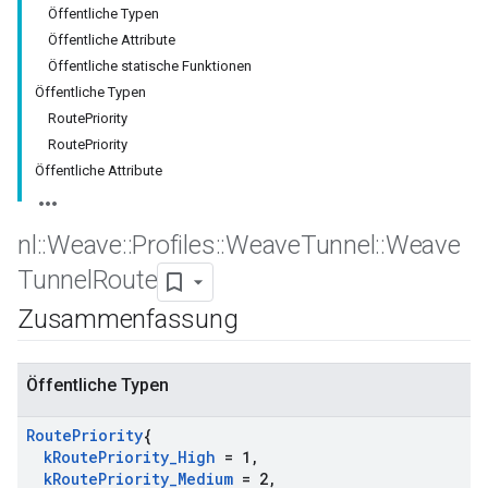
Öffentliche Typen
Öffentliche Attribute
Öffentliche statische Funktionen
Öffentliche Typen
RoutePriority
RoutePriority
Öffentliche Attribute
nl
::
Weave
::
Profiles
::
Weave
Tunnel
::
Weave
Tunnel
Route
Zusammenfassung
Öffentliche Typen
Route
Priority
{
k
Route
Priority
_
High
= 1
,
k
Route
Priority
_
Medium
= 2
,