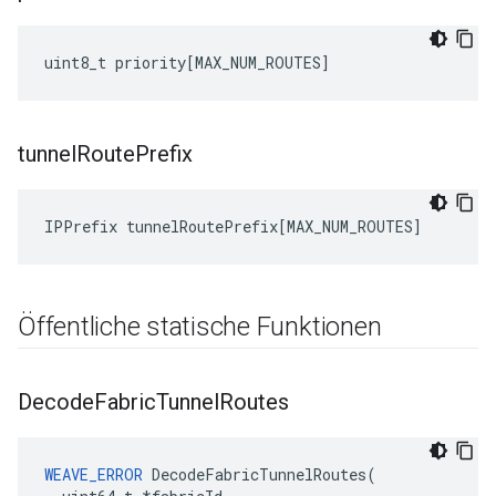
uint8_t
priority
[
MAX_NUM_ROUTES
]
tunnel
Route
Prefix
IPPrefix
tunnelRoutePrefix
[
MAX_NUM_ROUTES
]
Öffentliche statische Funktionen
Decode
Fabric
Tunnel
Routes
WEAVE_ERROR
 DecodeFabricTunnelRoutes(
