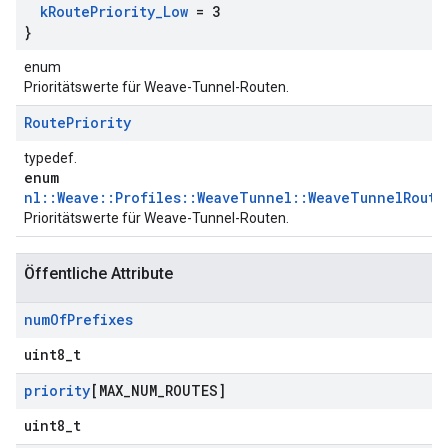
k
Route
Priority
_
Low
= 3
}
enum
Prioritätswerte für Weave-Tunnel-Routen.
Route
Priority
typedef.
enum
nl::Weave::Profiles::WeaveTunnel::WeaveTunnelRoute
Prioritätswerte für Weave-Tunnel-Routen.
Öffentliche Attribute
num
Of
Prefixes
uint8_t
priority
[MAX
_
NUM
_
ROUTES]
uint8_t