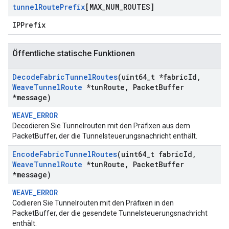
tunnel
Route
Prefix
[MAX
_
NUM
_
ROUTES]
IPPrefix
Öffentliche statische Funktionen
Decode
Fabric
Tunnel
Routes
(uint64
_
t *fabric
Id
,
Weave
Tunnel
Route
*tun
Route
,
Packet
Buffer
*message)
WEAVE_ERROR
Decodieren Sie Tunnelrouten mit den Präfixen aus dem
PacketBuffer, der die Tunnelsteuerungsnachricht enthält.
Encode
Fabric
Tunnel
Routes
(uint64
_
t fabric
Id
,
Weave
Tunnel
Route
*tun
Route
,
Packet
Buffer
*message)
WEAVE_ERROR
Codieren Sie Tunnelrouten mit den Präfixen in den
PacketBuffer, der die gesendete Tunnelsteuerungsnachricht
enthält.