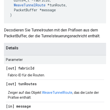
  uint64_t *fabricId,

WeaveTunnelRoute
 *tunRoute,

  PacketBuffer *message

)
Decodieren Sie Tunnelrouten mit den Präfixen aus dem
PacketBuffer, der die Tunnelsteuerungsnachricht enthält.
Details
Parameter
[out] fabric
Id
Fabric-ID für die Routen.
[out] tun
Routes
Zeiger auf das Objekt
WeaveTunnelRoute
, das die Liste der
Präfixe enthält.
[in] message