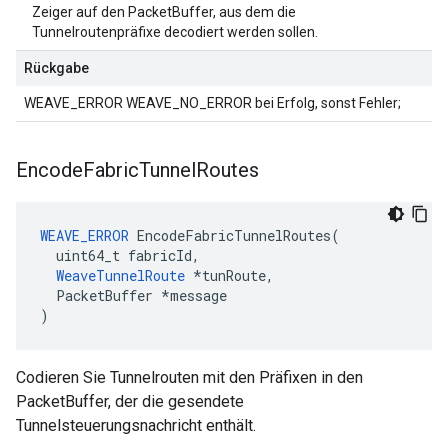
Zeiger auf den PacketBuffer, aus dem die
Tunnelroutenpräfixe decodiert werden sollen.
Rückgabe
WEAVE_ERROR WEAVE_NO_ERROR bei Erfolg, sonst Fehler;
Encode
Fabric
Tunnel
Routes
WEAVE_ERROR
 EncodeFabricTunnelRoutes(

  uint64_t fabricId,

WeaveTunnelRoute
 *tunRoute,

  PacketBuffer *message

)
Codieren Sie Tunnelrouten mit den Präfixen in den
PacketBuffer, der die gesendete
Tunnelsteuerungsnachricht enthält.