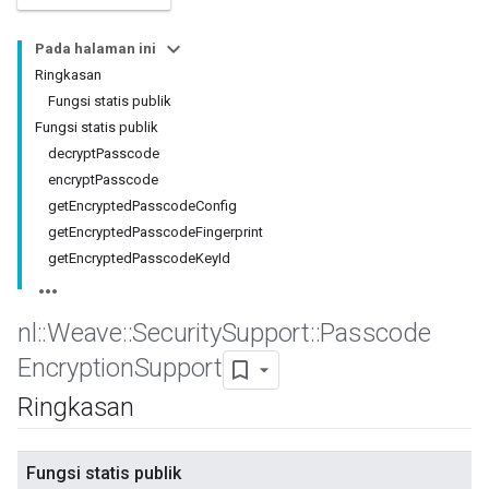
Pada halaman ini
Ringkasan
Fungsi statis publik
Fungsi statis publik
decryptPasscode
encryptPasscode
getEncryptedPasscodeConfig
getEncryptedPasscodeFingerprint
getEncryptedPasscodeKeyId
nl
::
Weave
::
Security
Support
::
Passcode
Encryption
Support
Ringkasan
Fungsi statis publik