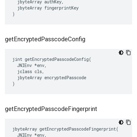
  jbyteArray authKey,

  jbyteArray fingerprintKey

)
get
Encrypted
Passcode
Config
jint getEncryptedPasscodeConfig(

  JNIEnv *env,

  jclass cls,

  jbyteArray encryptedPasscode

)
get
Encrypted
Passcode
Fingerprint
jbyteArray getEncryptedPasscodeFingerprint(

  JNIEnv *env,
