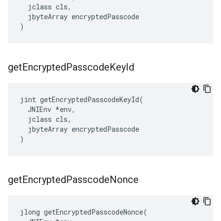
  jclass cls,

  jbyteArray encryptedPasscode

)
get
Encrypted
Passcode
Key
Id
jint getEncryptedPasscodeKeyId(

  JNIEnv *env,

  jclass cls,

  jbyteArray encryptedPasscode

)
get
Encrypted
Passcode
Nonce
jlong getEncryptedPasscodeNonce(
