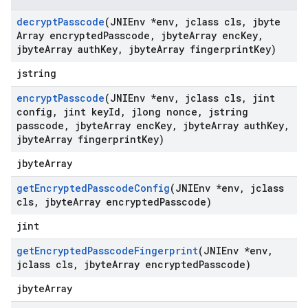
decrypt
Passcode
(JNIEnv *env
,
jclass cls
,
jbyte
Array encrypted
Passcode
,
jbyte
Array enc
Key
,
jbyte
Array auth
Key
,
jbyte
Array fingerprint
Key)
jstring
encrypt
Passcode
(JNIEnv *env
,
jclass cls
,
jint
config
,
jint key
Id
,
jlong nonce
,
jstring
passcode
,
jbyte
Array enc
Key
,
jbyte
Array auth
Key
,
jbyte
Array fingerprint
Key)
jbyteArray
get
Encrypted
Passcode
Config
(JNIEnv *env
,
jclass
cls
,
jbyte
Array encrypted
Passcode)
jint
get
Encrypted
Passcode
Fingerprint
(JNIEnv *env
,
jclass cls
,
jbyte
Array encrypted
Passcode)
jbyteArray