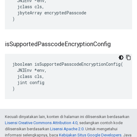
  JNIEnv *env,

  jclass cls,

  jbyteArray encryptedPasscode

)
is
Supported
Passcode
Encryption
Config
jboolean isSupportedPasscodeEncryptionConfig(

  JNIEnv *env,

  jclass cls,

  jint config

)
Kecuali dinyatakan lain, konten di halaman ini dilisensikan berdasarkan
Lisensi Creative Commons Attribution 4.0
, sedangkan contoh kode
dilisensikan berdasarkan
Lisensi Apache 2.0
. Untuk mengetahui
informasi selengkapnya, baca
Kebijakan Situs Google Developers
. Java