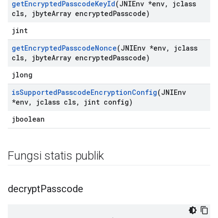
get
Encrypted
Passcode
Key
Id
(JNIEnv *env
,
jclass
cls
,
jbyte
Array encrypted
Passcode)
jint
get
Encrypted
Passcode
Nonce
(JNIEnv *env
,
jclass
cls
,
jbyte
Array encrypted
Passcode)
jlong
is
Supported
Passcode
Encryption
Config
(JNIEnv
*env
,
jclass cls
,
jint config)
jboolean
Fungsi statis publik
decrypt
Passcode