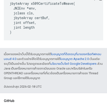
jbyteArray x509CertificateToWeave(

  JNIEnv *env,

  jclass cls,

  jbyteArray certBuf,

  jint offset,

  jint length

)
เนื้อหาของหน้าเว็บนี้ได้รับอนุญาตภายใต้
ใบอนุญาตที่ต้องระบุที่มาของครีเอทีฟคอม
มอนส์ 4.0
และตัวอย่างโค้ดได้รับอนุญาตภายใต้
ใบอนุญาต Apache 2.0
เว้นแต่จะ
ระบุไว้เป็นอย่างอื่น โปรดดูรายละเอียดที่
นโยบายเว็บไซต์ Google Developers
ส่วน
Java เป็นเครื่องหมายการค้าจดทะเบียนของ Oracle และ/หรือบริษัทในเครือ
OPENTHREAD และเครื่องหมายที่เกี่ยวข้องเป็นเครื่องหมายการค้าของ Thread
Group และใช้ภายใต้ใบอนุญาต
อัปเดตล่าสุด 2026-02-18 UTC
GitHub