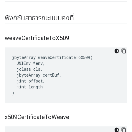
ฟังก์ชันสาธารณะแบบคงที่
weave
Certificate
To
X509
jbyteArray weaveCertificateToX509(

  JNIEnv *env,

  jclass cls,

  jbyteArray certBuf,

  jint offset,

  jint length

)
x509Certificate
To
Weave