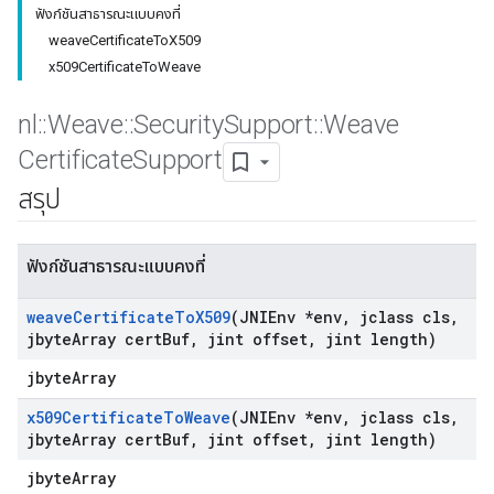
ฟังก์ชันสาธารณะแบบคงที่
weaveCertificateToX509
x509CertificateToWeave
nl
::
Weave
::
Security
Support
::
Weave
Certificate
Support
สรุป
ฟังก์ชันสาธารณะแบบคงที่
weave
Certificate
To
X509
(JNIEnv *env
,
jclass cls
,
jbyte
Array cert
Buf
,
jint offset
,
jint length)
jbyteArray
x509Certificate
To
Weave
(JNIEnv *env
,
jclass cls
,
jbyte
Array cert
Buf
,
jint offset
,
jint length)
jbyteArray