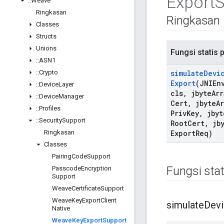
Export
S
::
Weave
Ringkasan
Ringkasan
Classes
Structs
Unions
Fungsi statis p
::
ASN1
::
Crypto
simulate
Devi
Export
(JNIEn
::
Device
Layer
cls
,
jbyte
Arr
::
Device
Manager
Cert
,
jbyte
A
::
Profiles
Priv
Key
,
jbyt
::
Security
Support
Root
Cert
,
jby
Ringkasan
Export
Req)
Classes
Pairing
Code
Support
Fungsi stat
Passcode
Encryption
Support
Weave
Certificate
Support
Weave
Key
Export
Client
simulate
Dev
Native
Weave
Key
Export
Support