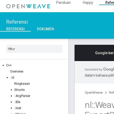
Panduan
Happy
Refe
Referensi
REFERENSI
DOKUMEN
Google ber
C++
Overview
dalam bahasa pil
::
nl
Ringkasan
Structs
OpenWeave
Ref
::
Arg
Parser
nl
::
Wea
::
Ble
::
Inet