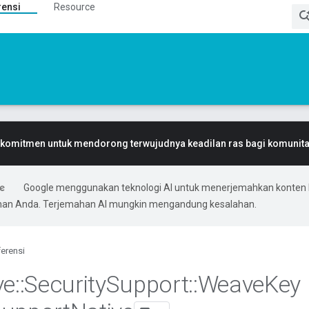
rensi
Resource
komitmen untuk mendorong terwujudnya keadilan ras bagi komunitas
Google menggunakan teknologi AI untuk menerjemahkan konten 
ihan Anda. Terjemahan AI mungkin mengandung kesalahan.
erensi
ve
::
Security
Support
::
Weave
Key