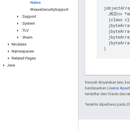
Native
jobjectArra
Weave
Security
Support
  JNIEnv *en
::
Support
  jclass cls
::
System
  jbyteArra
::
TLV
  jbyteArra
  jbyteArra
::
Warm
  jbyteArra
Modules
)
Namespaces
Related Pages
Java
Kecuali dinyatakan lain, k
berdasarkan
Lisensi Apach
terdaftar dari Oracle dan/
Terakhir diperbarui pada 2
GitHub