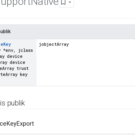
upport
Native
ublik
ce
Key
jobjectArray
v *env
,
jclass
ay device
rray device
e
Array trust
te
Array key
is publik
ice
Key
Export