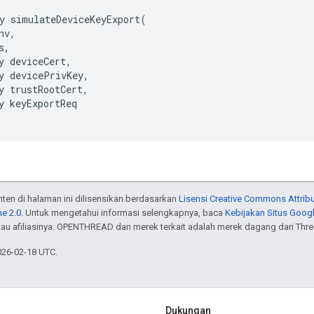
y simulateDeviceKeyExport(

v,

,

y deviceCert,

y devicePrivKey,

y trustRootCert,

y keyExportReq

onten di halaman ini dilisensikan berdasarkan
Lisensi Creative Commons Attribu
e 2.0
. Untuk mengetahui informasi selengkapnya, baca
Kebijakan Situs Goog
atau afiliasinya. OPENTHREAD dan merek terkait adalah merek dagang dari Thr
026-02-18 UTC.
Dukungan